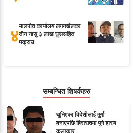
मालपोत कार्यालय लगनखेलका
४
तीन नासु ३ लाख घुससहित
पक्राउ
५
शाखा अधिकृतलाई सरकारी
सेवाबाटै बर्खास्त गर्ने तयारी
सम्बन्धित शिषर्कहरु
सहसचिवमा प्रथम भएका
६
थुनिएका विदेशीलाई मुर्गा
विजयकुमार शर्माको लोकसेवा
बनाएपछि हिरासतमा पुगे हास्य
टिप्स
कलाकार