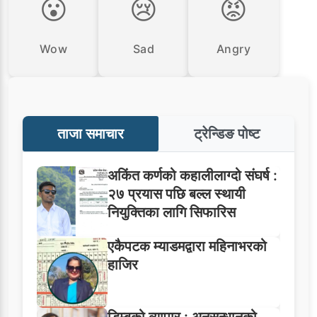
😮
😢
😡
Wow
Sad
Angry
ताजा समाचार
ट्रेन्डिङ पोष्ट
अकिंत कर्णको कहालीलाग्दो संघर्ष :
२७ प्रयास पछि बल्ल स्थायी
नियुक्तिका लागि सिफारिस
एकैपटक म्याडमद्वारा महिनाभरको
हाजिर
डिम्बको व्यापार : अनुसन्धानको