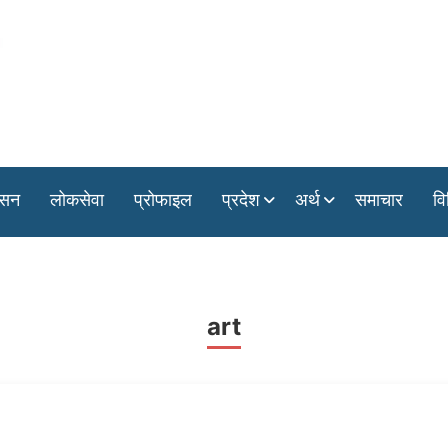
ासन
लोकसेवा
प्रोफाइल
प्रदेश
अर्थ
समाचार
वि
art