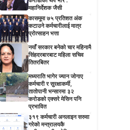
करोडौँको थप भार :
महानिर्देशक जैसी
कासमूमा ७५ प्रतिशत अंक
कटाउने कर्मचारीलाई मात्र
प्रोत्साहन भत्ता
नयाँ सरकार बनेको चार महिनामै
सिंहदरबारबाट महिला सचिव
तितरबितर
मध्यराति भागेर ज्यान जोगाए
कर्मचारी र सुरक्षाकर्मी,
तातोपानी भन्सारमा ३२
करोडको एक्सरे मेसिन पनि
प्रभावित
३१९ कर्मचारी अनलाइन सरुवा
गरेको मन्त्रालयकै