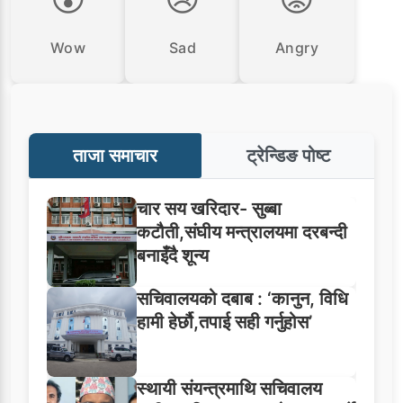
Wow
Sad
Angry
ताजा समाचार
ट्रेन्डिङ पोष्ट
चार सय खरिदार- सुब्बा
कटौती,संघीय मन्त्रालयमा दरबन्दी
बनाइँदै शून्य
सचिवालयको दबाब : ‘कानुन, विधि
हामी हेर्छौ,तपाई सही गर्नुहोस’
स्थायी संयन्त्रमाथि सचिवालय