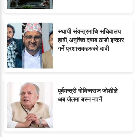
७
तीन सहसचिवले दिए राजीनामा
स्थायी संयन्त्रमाथि सचिवालय
हाबी,अनुचित दबाब ठाडो इन्कार
गर्ने प्रशासकहरुको दावी
८
जुनियरलाई दोहोरो जिम्मेवारी,
मन्त्रालयभित्र असन्तुष्टि
पूर्वमन्त्री गोविन्दराज जोशीले
ओएनएमका नाममा अत्याचार :
९
अब जेलमा बस्न नपर्ने
सब–इन्जिनियरहरुको गम्भीर
ध्यानाकर्षण