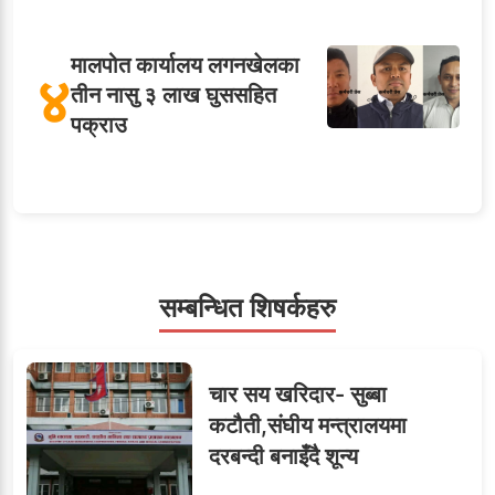
मालपोत कार्यालय लगनखेलका
४
तीन नासु ३ लाख घुससहित
पक्राउ
५
शाखा अधिकृतलाई सरकारी
सेवाबाटै बर्खास्त गर्ने तयारी
सम्बन्धित शिषर्कहरु
सहसचिवमा प्रथम भएका
६
चार सय खरिदार- सुब्बा
विजयकुमार शर्माको लोकसेवा
कटौती,संघीय मन्त्रालयमा
टिप्स
दरबन्दी बनाइँदै शून्य