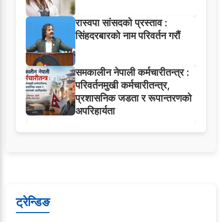
रास्वपा सांसदको प्रस्ताव :
सिंहदरबारको नाम परिवर्तन गरौं
समकालीन नेपाली कर्मचारीतन्त्र :
परिवर्तनमुखी कर्मचारीतन्त्र,
प्रशासनिक जडता र रूपान्तरणको
अपरिहार्यता
ट्रेन्डिङ