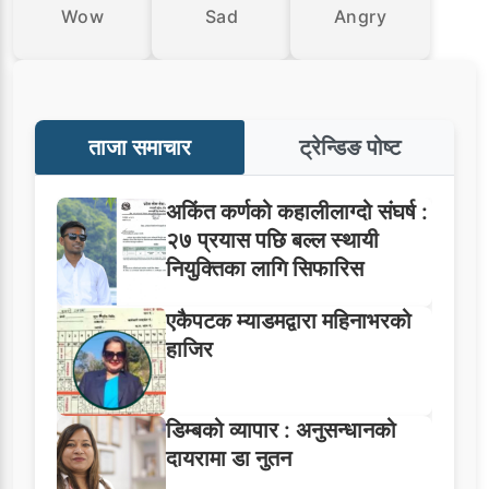
Wow
Sad
Angry
ताजा समाचार
ट्रेन्डिङ पोष्ट
अकिंत कर्णको कहालीलाग्दो संघर्ष :
२७ प्रयास पछि बल्ल स्थायी
नियुक्तिका लागि सिफारिस
एकैपटक म्याडमद्वारा महिनाभरको
हाजिर
डिम्बको व्यापार : अनुसन्धानको
दायरामा डा नुतन