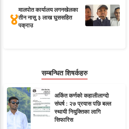
मालपोत कार्यालय लगनखेलका
४
तीन नासु ३ लाख घुससहित
पक्राउ
५
शाखा अधिकृतलाई सरकारी
सेवाबाटै बर्खास्त गर्ने तयारी
सम्बन्धित शिषर्कहरु
सहसचिवमा प्रथम भएका
६
अकिंत कर्णको कहालीलाग्दो
विजयकुमार शर्माको लोकसेवा
संघर्ष : २७ प्रयास पछि बल्ल
टिप्स
स्थायी नियुक्तिका लागि
सिफारिस