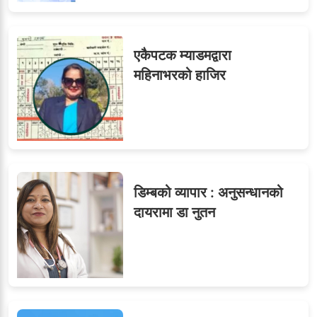
७
तीन सहसचिवले दिए राजीनामा
एकैपटक म्याडमद्वारा
महिनाभरको हाजिर
८
जुनियरलाई दोहोरो जिम्मेवारी,
मन्त्रालयभित्र असन्तुष्टि
डिम्बको व्यापार : अनुसन्धानको
ओएनएमका नाममा अत्याचार :
९
दायरामा डा नुतन
सब–इन्जिनियरहरुको गम्भीर
ध्यानाकर्षण