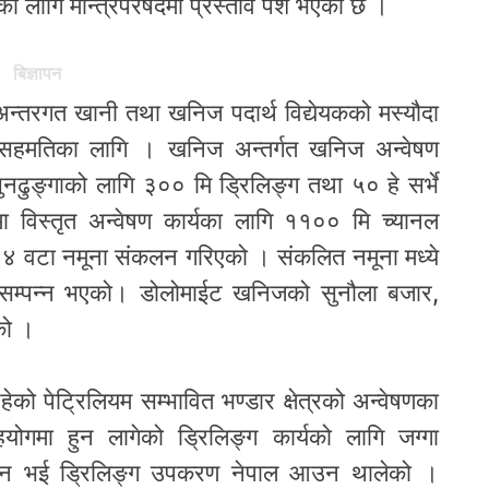
िका लागि मन्त्रिपरषदमा प्रस्ताव पेश भएको छ ।
बिज्ञापन
अन्तरगत खानी तथा खनिज पदार्थ विद्येयकको मस्यौदा
छ सहमतिका लागि । खनिज अन्तर्गत खनिज अन्वेषण
मा चुनढुङ्गाको लागि ३०० मि ड्रिलिङ्ग तथा ५० हे सर्भे
्रमा विस्तृत अन्वेषण कार्यका लागि ११०० मि च्यानल
११०४ वटा नमूना संकलन गरिएको । संकलित नमूना मध्ये
 सम्पन्न भएको। डोलोमाईट खनिजको सुनौला बजार,
एको ।
रहेको पेट्रिलियम सम्भावित भण्डार क्षेत्रको अन्वेषणका
योगमा हुन लागेको ड्रिलिङ्ग कार्यको लागि जग्गा
म्पन्न भई ड्रिलिङ्ग उपकरण नेपाल आउन थालेको ।