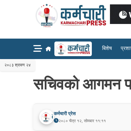
Skip
to
content
बिशेष
प्रश
२०८३ श्रावण २४
सचिवको आगमन पछि
कर्मचारी प्रेस
२०८० चैत्र १२, सोमबार ११:११