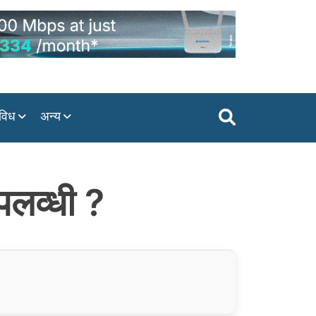
विध
अन्य
पलव्धी ?