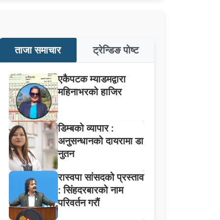
ताजा समाचार
ट्रेन्डिङ पोष्ट
एकैपटक म्याडमद्वारा
महिनाभरको हाजिर
डिम्बको व्यापार :
अनुसन्धानको दायरामा डा
नुतन
रास्वपा सांसदको प्रस्ताव
: सिंहदरबारको नाम
परिवर्तन गरौं