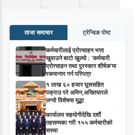
ताजा समाचार
ट्रेन्डिङ पोष्ट
कर्मचारीलाई प्रोत्साहन भत्ता
खुवाउने बाटो खुल्यो : ‘कर्मचारी
प्रोत्साहन तथा पुरस्कार शीर्षक’मा
रकमान्तर गर्न परिपत्र
१ लाख ६० हजार घुससहित
पक्राउ परे अमिन,अख्तियारले
लग्यो विशेषमा मुद्धा
कार्यालय सहयोगीदेखि दशौं
तहसम्मका गरी १५५ कर्मचारीको
सरुवा