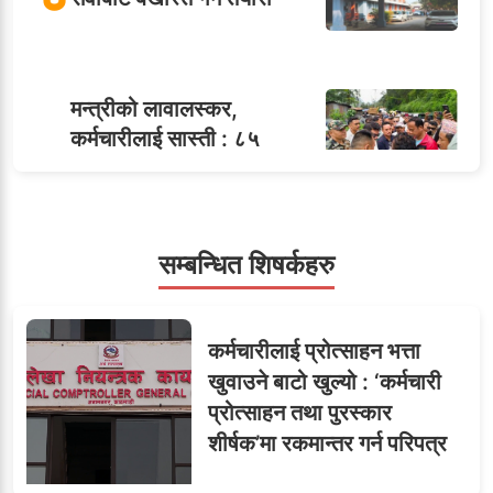
मन्त्रीको लावालस्कर,
कर्मचारीलाई सास्ती : ८५
५
जनाको नास्ता, ७० जनाको
डिनर, २०० जनाको खानाको
बिल कसले तिर्छ?
सम्बन्धित शिषर्कहरु
सहसचिवमा प्रथम भएका
६
कर्मचारीलाई प्रोत्साहन भत्ता
विजयकुमार शर्माको लोकसेवा
खुवाउने बाटो खुल्यो : ‘कर्मचारी
टिप्स
प्रोत्साहन तथा पुरस्कार
शीर्षक’मा रकमान्तर गर्न परिपत्र