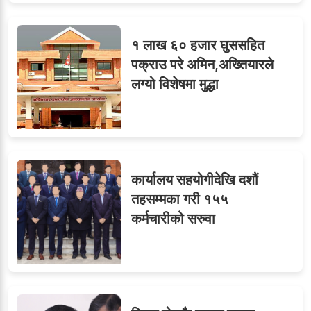
७
तीन सहसचिवले दिए राजीनामा
१ लाख ६० हजार घुससहित
पक्राउ परे अमिन,अख्तियारले
लग्यो विशेषमा मुद्धा
८
जुनियरलाई दोहोरो जिम्मेवारी,
मन्त्रालयभित्र असन्तुष्टि
कार्यालय सहयोगीदेखि दशौं
ओएनएमका नाममा अत्याचार :
९
तहसम्मका गरी १५५
सब–इन्जिनियरहरुको गम्भीर
कर्मचारीको सरुवा
ध्यानाकर्षण