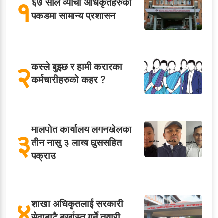
१
६७ साले व्याची अधिकृतहरुको
पकडमा सामान्य प्रशासन
२
कस्ले बुझ्छ र हामी करारका
कर्मचारीहरुको कहर ?
मालपोत कार्यालय लगनखेलका
३
तीन नासु ३ लाख घुससहित
पक्राउ
४
शाखा अधिकृतलाई सरकारी
सेवाबाटै बर्खास्त गर्ने तयारी