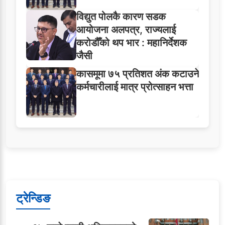
विद्युत पोलकै कारण सडक
आयोजना अलपत्र, राज्यलाई
करोडौँको थप भार : महानिर्देशक
जैसी
कासमूमा ७५ प्रतिशत अंक कटाउने
कर्मचारीलाई मात्र प्रोत्साहन भत्ता
ट्रेन्डिङ