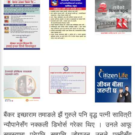
बैंकर इच्छाराम तमाङले झैं गुरुले पनि वृद्ध पत्नी सावित्री
न्यौपानेसँग नक्कली डिभोर्स गरेका थिए । उनले आफू
समस्यामा परेपछि सम्पत्ति जोगाउन उनले पत्नीसँग