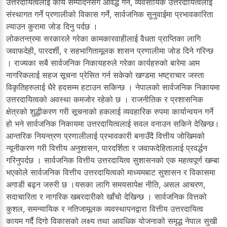
उत्तरदायित्वलाई कार्य सम्पादनसँग आवद्ध गर्ने, व्यवसायिक उत्तरदायित्वलाई
संस्थागत गर्ने प्रणालीको विकास गर्ने, सार्वजनिक सुनुवाईमा प्रभावकारिता
ल्याउन कुरामा जोड दिनु पर्दछ ।
लोकतन्त्रमा सरकारले गरेका कामकारवाहीलाई वैधता प्राप्तिका लागि
जवाफदेही, पारदर्शी, र सहभागितामूलक शासन प्रणालीमा जोड दिने गरिन्छ
। राज्यका सबै सार्वजनिक निकायहरुले गरेका कार्यहरुको बारेमा आम
नागरिकलाई सहज सूचना प्रेसित गर्न सकेको खण्डमा भष्ट्राचार जस्ता
विकृतिहरुलाई धैरे हदसम्म हटाउन सकिन्छ । नेपालको सार्वजनिक निकायमा
उत्तरदायित्वको अवस्था कमजोर रहेको छ । राजनीतिक र प्रशासनिक
क्षेत्रको शुद्धीकरण गरी सूचनाको हकलाई व्यवहारिक रुपमा कार्यान्वयन गर्ने
हो भने सार्वजनिक निकायमा उत्तरदायित्वलाई सवल वनाउन सकिने देखिन्छ।
आन्तरिक नियन्त्रण प्रणालीलाई प्रभावकारी बनाउँदै वित्तीय जोखिमको
न्यूनीकरण गरी वित्तीय अनुशासन, पारदर्शिता र जवाफदेहितालाई प्रवर्द्धन
गरिनुपर्दछ । सार्वजनिक वित्तीय उत्तरदायित्व सुशासनको एक महत्वपूर्ण खम्बा
भएकोले सार्वजनिक वित्तीय उत्तरदायित्वको माध्यमबाट सुशासन र विकासमा
अगाडी बढ्न जरुरी छ ।यसका लागि समयसापेक्ष नीति, असल आचरण,
सदाचारिता र नागरिक खबरदारीको खाँचो देखिन्छ । सार्वजनिक वित्तको
कुशल, समन्यायिक र नतिजामूलक व्यवस्थापनद्वारा वित्तीय उत्तरदायित्व
कायम गर्दै दिगो विकासको लक्ष्य तथा आवधिक योजनाको समृद्ध नेपाल सुखी