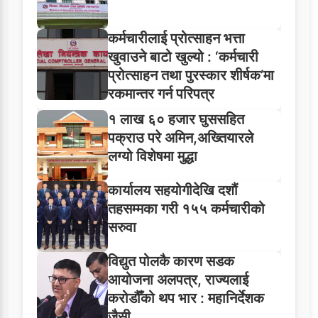
कर्मचारीलाई प्रोत्साहन भत्ता
खुवाउने बाटो खुल्यो : ‘कर्मचारी
प्रोत्साहन तथा पुरस्कार शीर्षक’मा
रकमान्तर गर्न परिपत्र
१ लाख ६० हजार घुससहित
पक्राउ परे अमिन,अख्तियारले
लग्यो विशेषमा मुद्धा
कार्यालय सहयोगीदेखि दशौं
तहसम्मका गरी १५५ कर्मचारीको
सरुवा
विद्युत पोलकै कारण सडक
आयोजना अलपत्र, राज्यलाई
करोडौँको थप भार : महानिर्देशक
जैसी