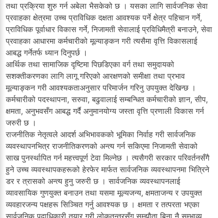
तथा प्रक्रिया शुरु गर्न अबेला भैसकेको छ । यसका लागि सार्वजनिक सेवा
प्रवाहका क्षेत्रमा उच्च प्राविधिक दक्षता आवश्यक पर्ने क्षेत्र पहिचान गर्ने,
प्राविधिक पूर्वाधार विकास गर्ने, निजामती सेवालाई प्रविधिमैत्री बनाउने, सेवा
प्रवाहका आधारमा कर्मचारीको मूल्याङ्कन गरी त्यसैमा वृत्ति विकासलाई
आबद्ध गर्नेतर्फ ध्यान दिनुपर्छ ।
आर्थिक तथा सामाजिक दृष्टिमा पिछडिएका वर्ग तथा समुदायको
सशक्तीकरणका लागि लागू गरिएको आरक्षणको समीक्षा तथा प्रभाव
मूल्याङ्कन गरी आवश्यकताअनुसार परिमार्जन गरिनु उपयुक्त देखिन्छ ।
कर्मचारीको पदस्थापना, सरुवा, बढुवालाई सम्बन्धित कर्मचारीको ज्ञान, सीप,
क्षमता, अनुभवसँग आबद्ध गर्दै अनुमानयोग्य जस्ता वृत्ति प्रणाली विकास गर्न
जरुरी छ ।
राजनीतिक नेतृत्वले आदर्श अभिभावकको भूमिका निर्वाह गरी सार्वजनिक
व्यवस्थापनभित्र राजनीतिकरणको अन्त्य गर्न सकिएमा निजामती सेवाको
साख पुनर्स्थापित गर्न महत्त्वपूर्ण टेवा मिल्नेछ । त्यसैगरी सरकार परिवर्तनसँगै
हुने उच्च व्यवस्थापकहरूको हेरफेर मार्फत सार्वजनिक व्यवस्थापनमा भित्रिने
डर र त्रासको अन्त्य हुनु जरुरी छ । सार्वजनिक व्यवस्थापनलाई
व्यावसायिक गुणयुक्त बनाउन तथा यसमा मूल्यजन्य, क्षमताजन्य र उपयुक्त
व्यवहारजन्य पक्षहरू सिञ्चित गर्नु आवश्यक छ । क्षमता र तत्परता भएका
सार्वजनिक पदाधिकारी तयार गरी लोकतन्त्रसँग सम्झौता बिना नै सम्भाव्य