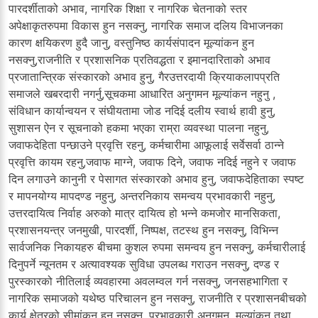
पारदर्शीताको अभाव, नागरिक शिक्षा र नागरिक चेतनाको स्तर
अपेक्षाकृतरुपमा विकास हुन नसक्नु, नागरिक समाज दलिय विभाजनका
कारण क्षयिकरण हुदै जानु, वस्तुनिष्ठ कार्यसंपादन मूल्यांकन हुन
नसक्नु,राजनीति र प्रशासनिक प्रतिवद्धता र इमानदारिताको अभाव
प्रजातान्त्रिक संस्कारको अभाव हुनु, गैरउत्तरदायी क्रियाकलापप्रति
समाजले खबरदारी नगर्नु,सूचकमा आधारित अनुगमन मूल्यांकन नहुनु ,
संविधान कार्यान्वयन र संघीयतामा जोड नदिई दलीय स्वार्थ हावी हुनु,
सुशासन ऐन र सूचनाको हकमा भएका राम्रा व्यवस्था पालना नहुनु,
जवाफदेहिता पन्छाउने प्रवृत्ति रहनु, कर्मचारीमा आफूलाई सर्वेसर्वा ठान्ने
प्रवृत्ति कायम रहनु,जवाफ माग्ने, जवाफ दिने, जवाफ नदिई नहुने र जवाफ
दिन लगाउने कानुनी र पेसागत संस्कारको अभाव हुनु, जवाफदेहिताका स्पष्ट
र मापनयोग्य मापदण्ड नहुनु, अन्तरनिकाय समन्वय प्रभावकारी नहुनु,
उत्तरदायित्व निर्वाह अरुको मात्र दायित्व हो भन्ने कमजोर मानसिकता,
प्रशासनयन्त्र जनमुखी, पारदर्शी, निष्पक्ष, तटस्थ हुन नसक्नु, विभिन्न
सार्वजनिक निकायहरु बीचमा कुशल रुपमा समन्वय हुन नसक्नु, कर्मचारीलाई
दिनुपर्ने न्यूनतम र अत्यावश्यक सुविधा उपलब्ध गराउन नसक्नु, दण्ड र
पुरस्कारको नीतिलाई व्यवहारमा अवलम्वल गर्न नसक्नु, जनसहभागिता र
नागरिक समाजको यथेष्ठ परिचालन हुन नसक्नु, राजनीति र प्रशासनबीचको
कार्य क्षेत्रको सीमांकन हुन नसक्नु, प्रभावकारी अनुगमन, मुल्यांकन तथा