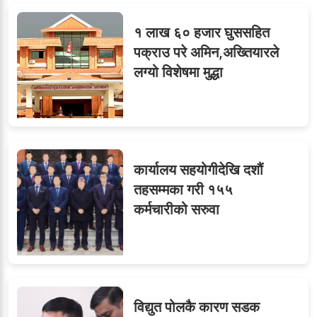
१ लाख ६० हजार घुससहित
ओएनएमका नाममा अत्याचार :
९
पक्राउ परे अमिन,अख्तियारले
सब–इन्जिनियरहरुको गम्भीर
लग्यो विशेषमा मुद्धा
ध्यानाकर्षण
कार्यालय सहयोगीदेखि दशौं
तहसम्मका गरी १५५
कर्मचारीको सरुवा
विद्युत पोलकै कारण सडक