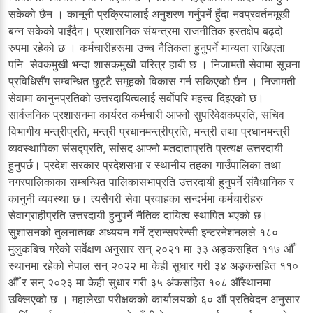
सकेको छैन । कानूनी प्रक्रियालाई अनुशरण गर्नुपर्ने हुँदा नवप्रवर्तनमूखी
बन्न सकेको पाइँदैन। प्रशासनिक संयन्त्रमा राजनीतिक हस्तक्षेप बढ्दो
रुपमा रहेको छ । कर्मचारीहरूमा उच्च नैतिकता हुनुपर्ने मान्यता राखिएता
पनि सेवकमुखी भन्दा शासकमुखी चरित्र हाबी छ । निजामती सेवामा सूचना
प्रविधिसँग सम्बन्धित छुट्टै समूहको विकास गर्न सकिएको छैन । निजामती
सेवामा कानुनप्रतिको उत्तरदायित्वलाई सर्वोपरि महत्त्व दिइएको छ।
सार्वजनिक प्रशासनमा कार्यरत कर्मचारी आफ्नोे सुपरिवेक्षकप्रति, सचिव
विभागीय मन्त्रीप्रति, मन्त्री प्रधानमन्त्रीप्रति, मन्त्री तथा प्रधानमन्त्री
व्यवस्थापिका संसद्प्रति, सांसद आफ्नो मतदाताप्रति प्रत्यक्ष उत्तरदायी
हुनुपर्छ। प्रदेश सरकार प्रदेशसभा र स्थानीय तहका गाउँपालिका तथा
नगरपालिकाका सम्बन्धित पालिकासभाप्रति उत्तरदायी हुनुपर्ने संवैधानिक र
कानुनी व्यवस्था छ। त्यसैगरी सेवा प्रवाहका सन्दर्भमा कर्मचारीहरु
सेवाग्राहीप्रति उत्तरदायी हुनुपर्ने नैतिक दायित्व स्थापित भएको छ।
सुशासनको तुलनात्मक अध्ययन गर्ने ट्रान्सपरेन्सी इन्टरनेशनलले १८०
मुलुकबिच गरेको सर्वेक्षण अनुसार सन् २०२१ मा ३३ अङ्कसहित ११७ औँ
स्थानमा रहेको नेपाल सन् २०२२ मा केही सुधार गरी ३४ अङ्कसहित ११०
औँ र सन् २०२३ मा केही सुधार गरी ३५ अंकसहित १०८ औँस्थानमा
उक्लिएको छ । महालेखा परीक्षकको कार्यालयको ६० औं प्रतिवेदन अनुसार