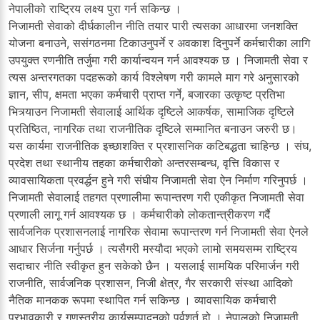
नेपालीको राष्ट्रिय लक्ष्य पुरा गर्न सकिन्छ ।
निजामती सेवाको दीर्घकालीन नीति तयार पारी त्यसका आधारमा जनशक्ति
योजना बनाउने, ससंगठनमा टिकाउनुपर्ने र अवकाश दिनुपर्ने कर्मचारीका लागि
उपयुक्त रणनीति तर्जुमा गरी कार्यान्वयन गर्न आवश्यक छ । निजामती सेवा र
त्यस अन्तरगतका पदहरूको कार्य विश्लेषण गरी कामले माग गरे अनुसारको
ज्ञान, सीप, क्षमता भएका कर्मचारी प्राप्त गर्ने, बजारका उत्कृष्ट प्रतिभा
भित्र्याउन निजामती सेवालाई आर्थिक दृष्टिले आकर्षक, सामाजिक दृष्टिले
प्रतिष्ठित, नागरिक तथा राजनीतिक दृष्टिले सम्मानित बनाउन जरुरी छ।
यस कार्यमा राजनीतिक इच्छाशक्ति र प्रशासनिक कटिबद्धता चाहिन्छ । संघ,
प्रदेश तथा स्थानीय तहका कर्मचारीको अन्तरसम्बन्ध, वृत्ति विकास र
व्यावसायिकता प्रवर्द्धन हुने गरी संघीय निजामती सेवा ऐन निर्माण गरिनुपर्छ ।
निजामती सेवालाई तहगत प्रणालीमा रूपान्तरण गरी एकीकृत निजामती सेवा
प्रणाली लागू गर्न आवश्यक छ । कर्मचारीको लोकतान्त्रीकरण गर्दै
सार्वजनिक प्रशासनलाई नागरिक सेवामा रूपान्तरण गर्न निजामती सेवा ऐनले
आधार सिर्जना गर्नुपर्छ । त्यसैगरी मस्यौदा भएको लामो समयसम्म राष्ट्रिय
सदाचार नीति स्वीकृत हुन सकेको छैन । यसलाई सामयिक परिमार्जन गरी
राजनीति, सार्वजनिक प्रशासन, निजी क्षेत्र, गैर सरकारी संस्था आदिको
नैतिक मानकक रूपमा स्थापित गर्न सकिन्छ । व्यावसायिक कर्मचारी
प्रभावकारी र गुणस्तरीय कार्यसम्पादनको पूर्वशर्त हो । नेपालको निजामती