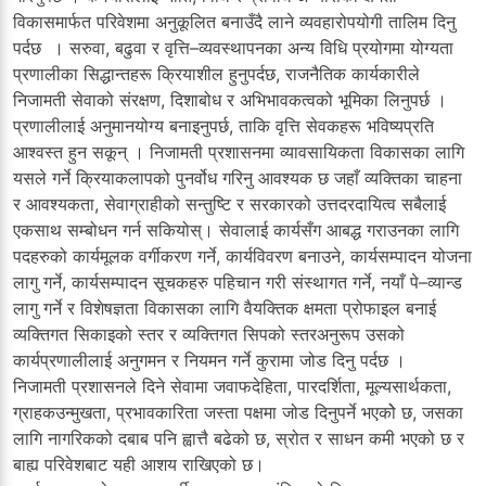
विकासमार्फत परिवेशमा अनुकूलित बनाउँदै लाने व्यवहारोपयोगी तालिम दिनु
पर्दछ । सरुवा, बढुवा र वृत्ति–व्यवस्थापनका अन्य विधि प्रयोगमा योग्यता
प्रणालीका सिद्धान्तहरू क्रियाशील हुनुपर्दछ, राजनैतिक कार्यकारीले
निजामती सेवाको संरक्षण, दिशाबोध र अभिभावकत्वको भूमिका लिनुपर्छ ।
प्रणालीलाई अनुमानयोग्य बनाइनुपर्छ, ताकि वृत्ति सेवकहरू भविष्यप्रति
आश्वस्त हुन सकून् । निजामती प्रशासनमा व्यावसायिकता विकासका लागि
यसले गर्ने क्रियाकलापको पुनर्वोध गरिनु आवश्यक छ जहाँ व्यक्तिका चाहना
र आवश्यकता, सेवाग्राहीको सन्तुष्टि र सरकारको उत्तदरदायित्व सबैलाई
एकसाथ सम्बोधन गर्न सकियोस्। सेवालाई कार्यसँग आबद्ध गराउनका लागि
पदहरुको कार्यमूलक वर्गीकरण गर्ने, कार्यविवरण बनाउने, कार्यसम्पादन योजना
लागु गर्ने, कार्यसम्पादन सूचकहरु पहिचान गरी संस्थागत गर्ने, नयाँ पे–व्यान्ड
लागु गर्ने र विशेषज्ञता विकासका लागि वैयक्तिक क्षमता प्रोफाइल बनाई
व्यक्तिगत सिकाइको स्तर र व्यक्तिगत सिपको स्तरअनुरूप उसको
कार्यप्रणालीलाई अनुगमन र नियमन गर्ने कुरामा जोड दिनु पर्दछ ।
निजामती प्रशासनले दिने सेवामा जवाफदेहिता, पारदर्शिता, मूल्यसार्थकता,
ग्राहकउन्मुखता, प्रभावकारिता जस्ता पक्षमा जोड दिनुपर्ने भएकोे छ, जसका
लागि नागरिकको दबाब पनि ह्वात्तै बढेको छ, स्रोत र साधन कमी भएको छ र
बाह्य परिवेशबाट यही आशय राखिएको छ।