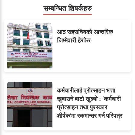
सम्बन्धित शिषर्कहरु
सहसचिवमा प्रथम भएका
६
आठ सहसचिवको आन्तरिक
विजयकुमार शर्माको लोकसेवा
जिम्मेवारी हेरफेर
टिप्स
७
तीन सहसचिवले दिए राजीनामा
कर्मचारीलाई प्रोत्साहन भत्ता
खुवाउने बाटो खुल्यो : ‘कर्मचारी
प्रोत्साहन तथा पुरस्कार
८
जुनियरलाई दोहोरो जिम्मेवारी,
शीर्षक’मा रकमान्तर गर्न परिपत्र
मन्त्रालयभित्र असन्तुष्टि