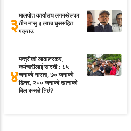
मालपोत कार्यालय लगनखेलका
३
तीन नासु ३ लाख घुससहित
पक्राउ
मन्त्रीको लावालस्कर,
कर्मचारीलाई सास्ती : ८५
४
जनाको नास्ता, ७० जनाको
डिनर, २०० जनाको खानाको
बिल कसले तिर्छ?
५
शाखा अधिकृतलाई सरकारी
सेवाबाटै बर्खास्त गर्ने तयारी