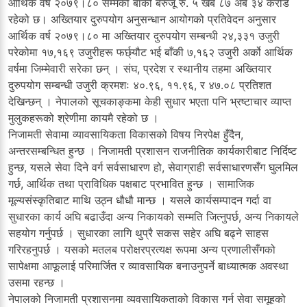
आर्थिक वर्ष २०७९।८० सम्मको बाँकी बेरुजू रु. ५ खर्ब ८७ अर्ब ३४ करोड
रहेको छ। अख्तियार दुरुपयोग अनुसन्धान आयोगको प्रतिवेदन अनुसार
आर्थिक वर्ष २०७९।८० मा अख्तियार दुरुपयोग सम्बन्धी २४,३३१ उजुरी
परेकोमा १७,१६९ उजुरीहरू फर्छ्यौट भई बाँकी ७,१६२ उजुरी अर्को आर्थिक
वर्षमा जिम्मेवारी सरेका छन् । संघ, प्रदेश र स्थानीय तहमा अख्तियार
दुरुपयोग सम्बन्धी उजुरी क्रमशः ४०.९६, ११.९६, र ४७.०८ प्रतिशत
देखिन्छन् । नेपालको सूचकाङ्कमा केही सुधार भएता पनि भ्रष्टाचार व्याप्त
मुलुकहरूको श्रेणीमा कायमै रहेको छ ।
निजामती सेवामा व्यावसायिकता विकासको विषय निरपेक्ष हुँदैन,
अन्तरसम्बन्धित हुन्छ । निजामती प्रशासन राजनीतिक कार्यकारीबाट निर्दिष्ट
हुन्छ, यसले सेवा दिने वर्ग सर्वसाधारण हो, सेवाग्राही सर्वसाधारणसँग घुलमिल
गर्छ, आर्थिक तथा प्राविधिक पक्षबाट प्रभावित हुन्छ । सामाजिक
मूल्यसंस्कृतिबाट माथि उठ्न धौधौ मान्छ । यसले कार्यसम्पादन गर्दा वा
सुधारका कार्य अघि बढाउँदा अन्य निकायको सम्मति जित्नुपर्छ, अन्य निकायले
सहयोग गर्नुपर्छ । सुधारका लागि थुप्रै सकस सहेर अघि बढ्ने साहस
गरिरहनुपर्छ । यसको मतलब परोक्षरप्रत्यक्ष रूपमा अन्य प्रणालीसँगको
सापेक्षमा आफूलाई परिमार्जित र व्यावसायिक बनाउनुपर्ने बाध्यात्मक अवस्था
उसमा रहन्छ ।
नेपालको निजामती प्रशासनमा व्यवसायिकताको विकास गर्न सेवा समूहको