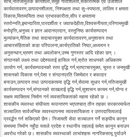
सोँच,नतिजामुलक कार्यशैली,समुह गतिशिलता,सकारात्मक एवं उर्जाशील
कार्यवातावरण,उत्पादनशीलता, निश्पक्षता तथा सु–स्पष्ठता, तालिम र क्षमता
विकास,मितव्ययिता तथा प्रभावकारीता,सीप र क्षमतामा
स्तरोन्नति,इमान्दारिता,पारदर्शीता र जवाफदेहीता,विश्वसनीयता,परिणाममुखी
मनोवृत्ति,अनुभव र ज्ञान आदानप्रदान, वस्तुनिष्ठ कार्यसम्पादन
मुल्यांकन,नैतिक तथा सदाचारयुक्त कार्यवातावरण,अनुशासन तथा
आचारसंहिताको कडा परिपालना,कार्यप्रतिको निष्ठा,अध्ययन र
अनुसन्धान,भ्रमण तथा अवलोकन,उच्च गुणस्तर आदि रहेका छन् ।
संगठनको लक्ष्य तथा उद्देश्यलाई हासिल गर्न,स्रोत साधनको अधिकतम
उपयोग गर्न, कार्यसम्पादनको स्तर वृद्धि गर्न,भ्रष्टाचारमुक्त, चुस्त र जनमुखी
शासनको विकास गर्न,पेशा र संगठनप्रति जिम्मेवार र बफादार
बनाउन,उत्पादन तथा उत्पादकत्वमा वृद्धि गर्न,सेवामा सुधार गर्न,नतिजामुखी
कार्यसम्पादन गर्न,संगठनको साखलाई वृद्धि गर्न,सुशासन कायम गर्न,योग्य र
सक्षम व्याक्तित्व निर्माण गर्न व्यवसायिकताको महत्व रहेको छ ।
शासकीय व्यवस्था संघीयता रूपान्तरण भएपश्चात् तीन तहका सरकारमार्फत
सञ्चालित सार्वजनिक व्यवस्थापनमा व्यावसायिकता र उत्तरदायित्वलाई
प्रवर्द्धन गर्न सकिएको छैन। निजामती सेवा सञ्चालन गर्ने सङ्घीय कानुन
समयमा निर्माण नहुँदा यसले प्रदेश र स्थानीय तहलाई समेत कानुन बनाउन
अवरोध गरेको छ। शासकीय व्यवस्थाको लाभांशहरू नागरिकसामू पुर्याउने