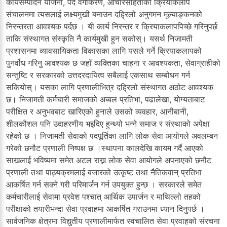
कार्यसम्पादन योजना, पद वर्गीकरण, आचारसंहिताको क्रियाकलाप
संचालनमा त्यसलाई लक्ष्यमुखी बनाउन दह्रिलो अनुगमन मूल्याङ्कनको
निरन्तरता आवश्यक पर्दछ । यी कार्य निरन्तर र क्रियाकलापपिच्छे गरिनुपर्छ
ताकि संस्थागत संस्कृति नै कार्यमुखी हुन सकोस्। यसर्थ निजामती
प्रशासनमा व्यावसायिकता विकासका लागि यसले गर्ने क्रियाकलापको
पुनर्वोध गरिनु आवश्यक छ जहाँ व्यक्तिका चाहना र आवश्यकता, सेवाग्राहीको
सन्तुष्टि र सरकारको उत्तदरदायित्व सबैलाई एकसाथ सम्बोधन गर्न
सकियोस्। यसका लागि प्रणालीभित्र दह्रिलो संस्थागत अठोट आवश्यक
छ। निजामती कर्मचारी समाजको अब्बल प्रतिभा, पढालेखा, योग्यताबाट
परीक्षित र अनुभवबाट खारिएको हुनाले उसको व्यवहार, आनीबानी,
शीलकौशल पनि उदाहरणीय भइदिए हुन्थ्यो भन्ने समाज र संस्थाको अपेक्षा
रहेको छ । निजामती सेवाको पदपूर्तिका लागि लोक सेवा आयोगले अवलम्बन
गरेको छनौट प्रणाली निष्पक्ष छ ।स्थापना कालदेखि कायम गर्दै आएको
साखलाई भविष्यमा समेत अटल राख्न लोक सेवा आयोगले अपनाएको छनौट
प्रणाली तथा पाठ्यक्रमलाई बजारको उत्कृष्ट तथा नैतिकवान् प्रतिभा
आकर्षित गर्न सक्ने गरी परिमार्जन गर्न उपयुक्त हुन्छ । सरकारले समेत
कर्मचारीलाई सेवामा प्रवेश पश्चात् आर्थिक उपार्जन र माथिल्लो तहको
परीक्षाको तयारीभन्दा सेवा प्रवाहमा आकर्षित गराउनमा ध्यान दिनुपर्छ ।
सार्वजनिक क्षेत्रमा विद्युतीय प्रणालीमार्फत स्वचालित सेवा प्रवाहको संरचना