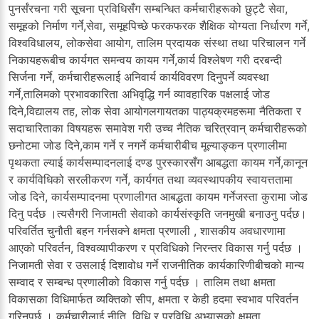
पुनर्संरचना गरी सूचना प्रविधिसँग सम्बन्धित कर्मचारीहरूको छुट्टै सेवा,
समूहको निर्माण गर्ने,सेवा, समूहपिच्छे फरकफरक शैक्षिक योग्यता निर्धारण गर्ने,
विश्वविधालय, लोकसेवा आयोग, तालिम प्रदायक संस्था तथा परिचालन गर्ने
निकायहरूबीच कार्यगत समन्वय कायम गर्ने,कार्य विश्लेषण गरी दरबन्दी
सिर्जना गर्ने, कर्मचारीहरूलाई अनिवार्य कार्यविवरण दिनुपर्ने व्यवस्था
गर्ने,तालिमको प्रभावकारिता अभिवृद्धि गर्न व्यावहारिक पक्षलाई जोड
दिने,विद्यालय तह, लोक सेवा आयोगलगायतका पाठ्यक्रमहरूमा नैतिकता र
सदाचारिताका विषयहरू समावेश गरी उच्च नैतिक चरित्रवान् कर्मचारीहरूको
छनोटमा जोड दिने,काम गर्ने र नगर्ने कर्मचारीबीच मूल्याङ्कन प्रणालीमा
पृथकता ल्याई कार्यसम्पादनलाई दण्ड पुरस्कारसँग आबद्धता कायम गर्ने,कानून
र कार्यविधिको सरलीकरण गर्ने, कार्यगत तथा व्यवस्थापकीय स्वायत्ततामा
जोड दिने, कार्यसम्पादनमा प्रणालीगत आबद्धता कायम गर्नेजस्ता कुरामा जोड
दिनु पर्दछ ।त्यसैगरी निजामती सेवाको कार्यसंस्कृति जनमुखी बनाउनु पर्दछ।
परिवर्तित चुनौती बहन गर्नसक्ने क्षमता प्रणाली , शासकीय अवधारणामा
आएको परिवर्तन, विश्वव्यापीकरण र प्रविधिको निरन्तर विकास गर्नु पर्दछ ।
निजामती सेवा र उसलाई दिशावोध गर्ने राजनीतिक कार्यकारिणीबीचको मान्य
सम्वाद र सम्बन्ध प्रणालीको विकास गर्नु पर्दछ । तालिम तथा क्षमता
विकासका विधिमार्फत व्यक्तिको सीप, क्षमता र केही हदमा स्वभाव परिवर्तन
गरिनुपर्छ । कर्मचारीलाई नीति, विधि र प्रविधि अभ्यासको क्षमता