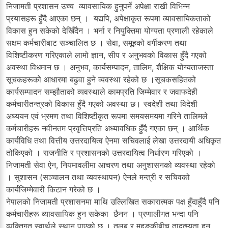
निजामती प्रशासन उच्च व्यावसायिक हुनुपर्ने अपेक्षा राखी विभिन्न
प्रयासहरू हुँदै आएका छन् । यद्यपि, अपेक्षाकृत रूपमा व्यावसायिकताको
विकास हुन सकेको देखिँदैन । भर्ना र नियुक्तिमा योग्यता प्रणाली रहेकाले
सक्षम कर्मचारीबाट सञ्चालित छ । सेवा, समूहको वर्गीकरण तथा
विशिष्टीकरण गरिएकाले लामो ज्ञान, सीप र अनुभवको विकास हुँदै गएको
अवस्था विधमान छ । अनुभव, कार्यसम्पादन, तालिम, शैक्षिक योग्यताजस्ता
सूचकहरूको आधारमा बढुवा हुने व्यवस्था रहेको छ ।सूचकसहितको
कार्यसम्पादन सम्झौताको व्यवस्थाले कामप्रति जिम्मेवार र जवाफदेही
कर्मचारीतन्त्रको विकास हुँदै गएको अवस्था छ। स्वदेशी तथा विदेशी
अध्ययन एवं भ्रमण तथा विशिष्टीकृत रूपमा समयसमयमा गरिने तालिमले
कर्मचारीहरू नवीनतम प्रवृत्तिप्रति अध्यावधिक हुँदै गएका छन् । आर्थिक
कार्यविधि तथा वित्तीय उत्तरदायित्व ऐनमा सचिवलाई लेखा उत्तरदायी अधिकृत
तोकिएको । राजनीति र प्रशासनको उत्तरदायित्व निर्धारण गरिएको ।
निजामती सेवा ऐन, नियमावलीमा आचरण तथा अनुशासनको व्यवस्था रहेको
। सुशासन (सञ्चालन तथा व्यवस्थापन) ऐनले मन्त्री र सचिवको
कार्यजिम्मेवारी किटान गरेको छ ।
नेपालको निजामती प्रशासनमा माथि उल्लिखित सकारात्मक पक्ष हुँदाहुँदै पनि
कर्मचारीहरू व्यावसायिक हुन सकेका छैनन । प्रणालीगत भन्दा पनि
व्यक्तिगत स्वार्थले स्थान पाएको छ । तलब र महङ्कीबीच तादत्म्यता हुन