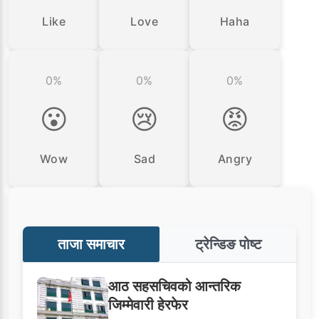
Like
Love
Haha
0%
0%
0%
😮
😢
😡
Wow
Sad
Angry
ताजा समाचार
ट्रेन्डिङ पोष्ट
आठ सहसचिवको आन्तरिक
जिम्मेवारी हेरफेर