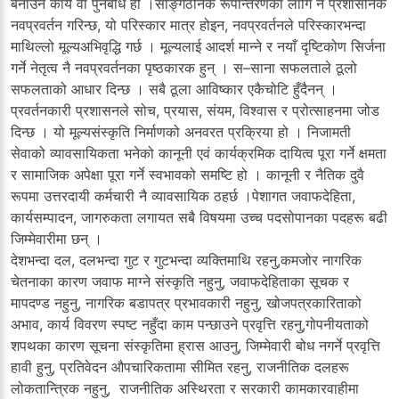
बनाउने कार्य वा पुनर्बोध हो ।साङ्गठनिक रूपान्तरणका लागि नै प्रशासनिक
नवप्रवर्तन गरिन्छ, यो परिस्कार मात्र होइन, नवप्रवर्तनले परिस्कारभन्दा
माथिल्लो मूल्यअभिवृद्धि गर्छ । मूल्यलाई आदर्श मान्ने र नयाँ दृष्टिकोण सिर्जना
गर्ने नेतृत्व नै नवप्रवर्तनका पृष्ठकारक हुन् । स–साना सफलताले ठूलो
सफलताको आधार दिन्छ । सबै ठूला आविष्कार एकैचोटि हुँदैनन् ।
प्रवर्तनकारी प्रशासनले सोच, प्रयास, संयम, विश्वास र प्रोत्साहनमा जोड
दिन्छ । यो मूल्यसंस्कृति निर्माणको अनवरत प्रक्रिया हो । निजामती
सेवाको व्यावसायिकता भनेको कानूनी एवं कार्यक्रमिक दायित्व पूरा गर्ने क्षमता
र सामाजिक अपेक्षा पूरा गर्ने स्वभावको समष्टि हो । कानूनी र नैतिक दुवै
रूपमा उत्तरदायी कर्मचारी नै व्यावसायिक ठहर्छ ।पेशागत जवाफदेहिता,
कार्यसम्पादन, जागरुकता लगायत सबै विषयमा उच्च पदसोपानका पदहरू बढी
जिम्मेवारीमा छन् ।
देशभन्दा दल, दलभन्दा गुट र गुटभन्दा व्यक्तिमाथि रहनु,कमजोर नागरिक
चेतनाका कारण जवाफ माग्ने संस्कृति नहुनु, जवाफदेहिताका सूचक र
मापदण्ड नहुनु, नागरिक बडापत्र प्रभावकारी नहुनु, खोजपत्रकारिताको
अभाव, कार्य विवरण स्पष्ट नहुँदा काम पन्छाउने प्रवृत्ति रहनु,गोपनीयताको
शपथका कारण सूचना संस्कृतिमा ह्रास आउनु, जिम्मेवारी बोध नगर्ने प्रवृत्ति
हावी हुनु, प्रतिवेदन औपचारिकतामा सीमित रहनु, राजनीतिक दलहरू
लोकतान्त्रिक नहुनु, राजनीतिक अस्थिरता र सरकारी कामकारवाहीमा