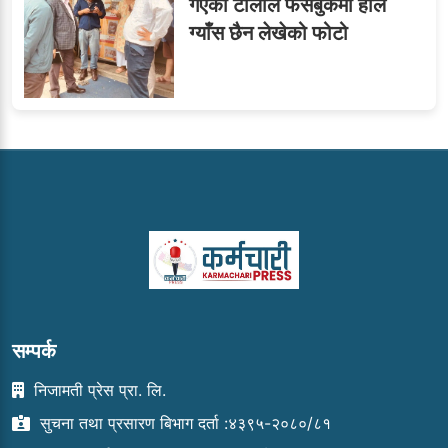
गएका टोलीले फेसबुकमा हाले
ग्याँस छैन लेखेको फोटो
सम्पर्क
निजामती प्रेस प्रा. लि.
सुचना तथा प्रसारण बिभाग दर्ता :४३९५-२०८०/८१