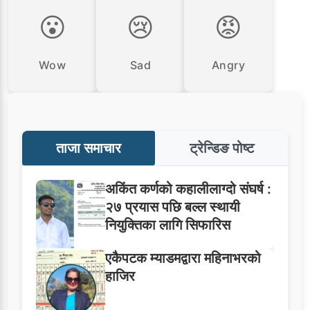
😮
😢
😡
Wow
Sad
Angry
ताजा समाचार
ट्रेन्डिङ पोष्ट
अकिंत कर्णको कहालीलाग्दो संघर्ष :
२७ प्रयास पछि बल्ल स्थायी
नियुक्तिका लागि सिफारिस
एकैपटक म्याडमद्वारा महिनाभरको
हाजिर