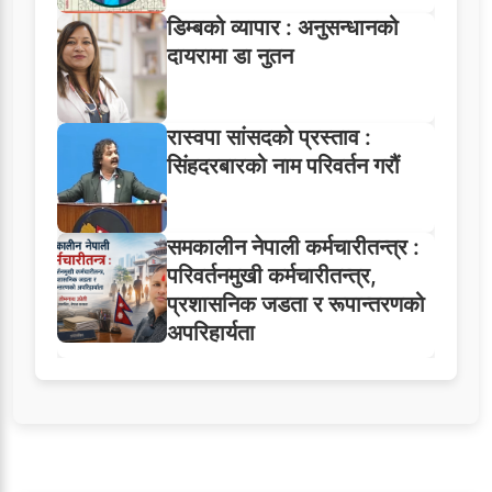
डिम्बको व्यापार : अनुसन्धानको
दायरामा डा नुतन
रास्वपा सांसदको प्रस्ताव :
सिंहदरबारको नाम परिवर्तन गरौं
समकालीन नेपाली कर्मचारीतन्त्र :
परिवर्तनमुखी कर्मचारीतन्त्र,
प्रशासनिक जडता र रूपान्तरणको
अपरिहार्यता