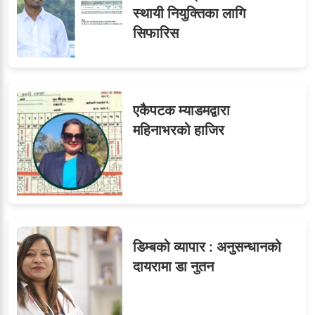
टिप्स
स्थायी नियुक्तिका लागि
सिफारिस
७
तीन सहसचिवले दिए राजीनामा
एकैपटक म्याडमद्वारा
महिनाभरको हाजिर
८
जुनियरलाई दोहोरो जिम्मेवारी,
मन्त्रालयभित्र असन्तुष्टि
डिम्बको व्यापार : अनुसन्धानको
ओएनएमका नाममा अत्याचार :
९
दायरामा डा नुतन
सब–इन्जिनियरहरुको गम्भीर
ध्यानाकर्षण