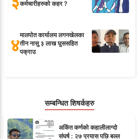
३
कर्मचारीहरुको कहर ?
मालपोत कार्यालय लगनखेलका
४
तीन नासु ३ लाख घुससहित
पक्राउ
५
शाखा अधिकृतलाई सरकारी
सेवाबाटै बर्खास्त गर्ने तयारी
सम्बन्धित शिषर्कहरु
सहसचिवमा प्रथम भएका
६
अकिंत कर्णको कहालीलाग्दो
विजयकुमार शर्माको लोकसेवा
संघर्ष : २७ प्रयास पछि बल्ल