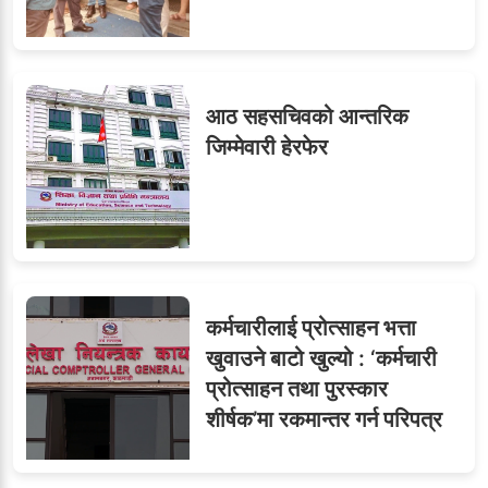
७
तीन सहसचिवले दिए राजीनामा
आठ सहसचिवको आन्तरिक
जिम्मेवारी हेरफेर
८
जुनियरलाई दोहोरो जिम्मेवारी,
मन्त्रालयभित्र असन्तुष्टि
कर्मचारीलाई प्रोत्साहन भत्ता
ओएनएमका नाममा अत्याचार :
९
खुवाउने बाटो खुल्यो : ‘कर्मचारी
सब–इन्जिनियरहरुको गम्भीर
प्रोत्साहन तथा पुरस्कार
ध्यानाकर्षण
शीर्षक’मा रकमान्तर गर्न परिपत्र