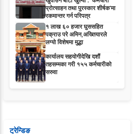
खुवाउने बाटो खुल्यो : ‘कर्मचारी
प्रोत्साहन तथा पुरस्कार शीर्षक’मा
रकमान्तर गर्न परिपत्र
१ लाख ६० हजार घुससहित
पक्राउ परे अमिन,अख्तियारले
लग्यो विशेषमा मुद्धा
कार्यालय सहयोगीदेखि दशौं
तहसम्मका गरी १५५ कर्मचारीको
सरुवा
ट्रेन्डिङ