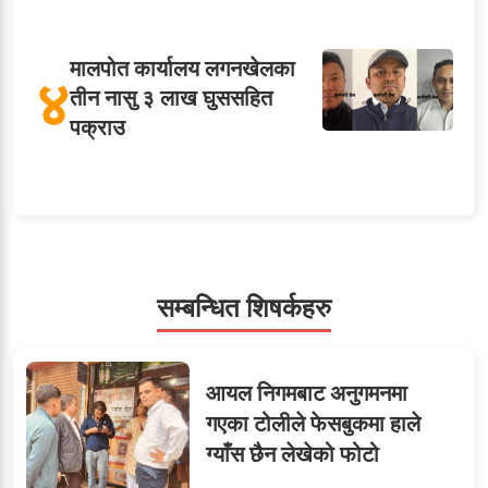
मालपोत कार्यालय लगनखेलका
४
तीन नासु ३ लाख घुससहित
पक्राउ
५
शाखा अधिकृतलाई सरकारी
सेवाबाटै बर्खास्त गर्ने तयारी
सम्बन्धित शिषर्कहरु
सहसचिवमा प्रथम भएका
६
आयल निगमबाट अनुगमनमा
विजयकुमार शर्माको लोकसेवा
गएका टोलीले फेसबुकमा हाले
टिप्स
ग्याँस छैन लेखेको फोटो