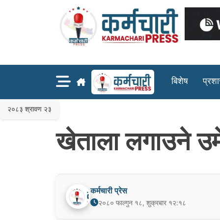
Skip
to
content
बिशेष
प्रश
२०८३ श्रावण २३
खेताला लगाउने उमेद्
कर्मचारी प्रेस
२०८० फाल्गुन १८, शुक्रबार १२:१८