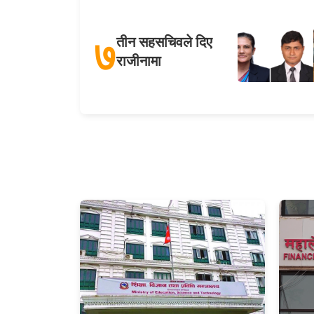
७
तीन सहसचिवले दिए
राजीनामा