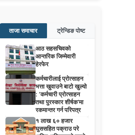
ताजा समाचार
ट्रेन्डिङ पोष्ट
आठ सहसचिवको
आन्तरिक जिम्मेवारी
हेरफेर
कर्मचारीलाई प्रोत्साहन
भत्ता खुवाउने बाटो खुल्यो
: ‘कर्मचारी प्रोत्साहन
तथा पुरस्कार शीर्षक’मा
रकमान्तर गर्न परिपत्र
१ लाख ६० हजार
घुससहित पक्राउ परे