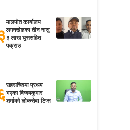
मालपोत कार्यालय
३
लगनखेलका तीन नासु
३ लाख घुससहित
पक्राउ
सहसचिवमा प्रथम
६
भएका विजयकुमार
शर्माको लोकसेवा टिप्स