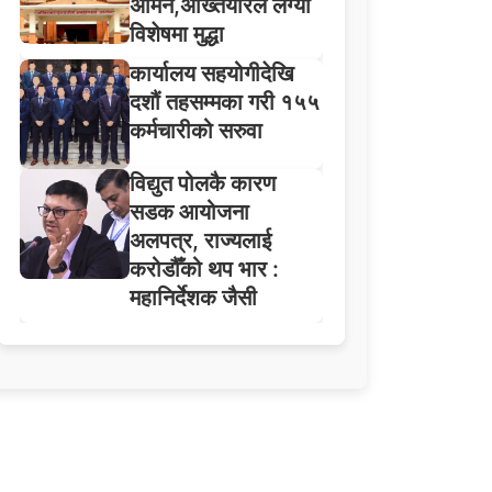
अमिन,अख्तियारले लग्यो
विशेषमा मुद्धा
कार्यालय सहयोगीदेखि
दशौं तहसम्मका गरी १५५
कर्मचारीको सरुवा
विद्युत पोलकै कारण
सडक आयोजना
अलपत्र, राज्यलाई
करोडौँको थप भार :
महानिर्देशक जैसी