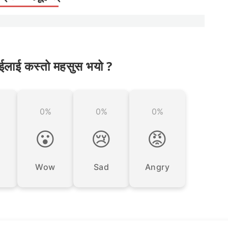
ईलाई कस्तो महसुस भयो ?
0%
0%
0%

😮
😢
😡
Wow
Sad
Angry