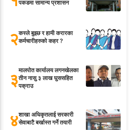
१
पकडमा सामान्य प्रशासन
२
कस्ले बुझ्छ र हामी करारका
कर्मचारीहरुको कहर ?
मालपोत कार्यालय लगनखेलका
३
तीन नासु ३ लाख घुससहित
पक्राउ
४
शाखा अधिकृतलाई सरकारी
सेवाबाटै बर्खास्त गर्ने तयारी