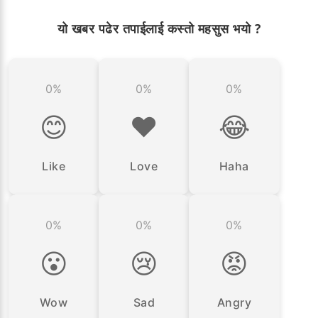
यो खबर पढेर तपाईलाई कस्तो महसुस भयो ?
0%
0%
0%
😊
❤️
😂
Like
Love
Haha
0%
0%
0%
😮
😢
😡
Wow
Sad
Angry