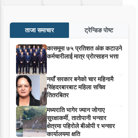
ताजा समाचार
ट्रेन्डिङ पोष्ट
कासमूमा ७५ प्रतिशत अंक कटाउने
कर्मचारीलाई मात्र प्रोत्साहन भत्ता
नयाँ सरकार बनेको चार महिनामै
सिंहदरबारबाट महिला सचिव
तितरबितर
मध्यराति भागेर ज्यान जोगाए
सुरक्षाकर्मी, तातोपानी भन्सार
क्षेत्रमा पहिरोले बीओपी र भन्सार
कार्यालयमा क्षति