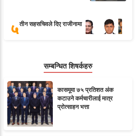
५
तीन सहसचिवले दिए राजीनामा
सहसचिवमा प्रथम भएका
सम्बन्धित शिषर्कहरु
६
विजयकुमार शर्माको लोकसेवा
टिप्स
कासमूमा ७५ प्रतिशत अंक
कटाउने कर्मचारीलाई मात्र
प्रोत्साहन भत्ता
ओएनएमका नाममा अत्याचार :
७
सब–इन्जिनियरहरुको गम्भीर
ध्यानाकर्षण