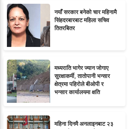
नयाँ सरकार बनेको चार महिनामै
८
जुनियरलाई दोहोरो जिम्मेवारी,
सिंहदरबारबाट महिला सचिव
मन्त्रालयभित्र असन्तुष्टि
तितरबितर
मन्त्रीको लावालस्कर,
कर्मचारीलाई सास्ती : ८५
९
मध्यराति भागेर ज्यान जोगाए
जनाको नास्ता, ७० जनाको
सुरक्षाकर्मी, तातोपानी भन्सार
डिनर, २०० जनाको खानाको
क्षेत्रमा पहिरोले बीओपी र
बिल कसले तिर्छ?
भन्सार कार्यालयमा क्षति
महिना दिनमै अनलाइनबाट २३