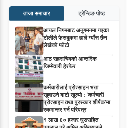
ताजा समाचार
ट्रेन्डिङ पोष्ट
आयल निगमबाट अनुगमनमा गएका
टोलीले फेसबुकमा हाले ग्याँस छैन
लेखेको फोटो
आठ सहसचिवको आन्तरिक
जिम्मेवारी हेरफेर
कर्मचारीलाई प्रोत्साहन भत्ता
खुवाउने बाटो खुल्यो : ‘कर्मचारी
प्रोत्साहन तथा पुरस्कार शीर्षक’मा
रकमान्तर गर्न परिपत्र
१ लाख ६० हजार घुससहित
पक्राउ परे अमिन,अख्तियारले