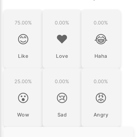
75.00%
0.00%
0.00%
😊
❤️
😂
Like
Love
Haha
25.00%
0.00%
0.00%
😮
😢
😡
Wow
Sad
Angry