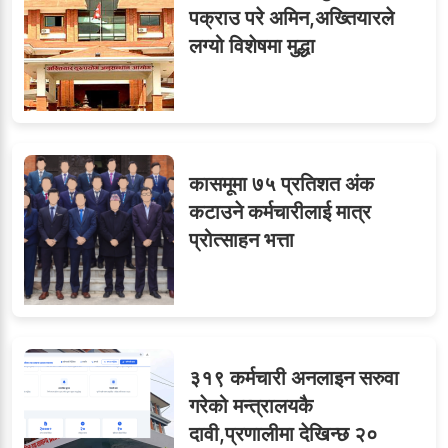
पक्राउ परे अमिन,अख्तियारले
लग्यो विशेषमा मुद्धा
८
जुनियरलाई दोहोरो जिम्मेवारी,
मन्त्रालयभित्र असन्तुष्टि
कासमूमा ७५ प्रतिशत अंक
ओएनएमका नाममा अत्याचार :
९
कटाउने कर्मचारीलाई मात्र
सब–इन्जिनियरहरुको गम्भीर
प्रोत्साहन भत्ता
ध्यानाकर्षण
३१९ कर्मचारी अनलाइन सरुवा
गरेको मन्त्रालयकै
दावी,प्रणालीमा देखिन्छ २०