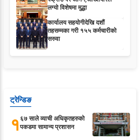
लग्यो विशेषमा मुद्धा
कार्यालय सहयोगीदेखि दशौं
तहसम्मका गरी १५५ कर्मचारीको
सरुवा
ट्रेन्डिङ
१
६७ साले व्याची अधिकृतहरुको
पकडमा सामान्य प्रशासन