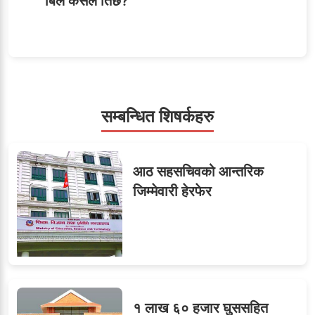
बिल कसले तिर्छ?
५
शाखा अधिकृतलाई सरकारी
सेवाबाटै बर्खास्त गर्ने तयारी
सम्बन्धित शिषर्कहरु
सहसचिवमा प्रथम भएका
६
आठ सहसचिवको आन्तरिक
विजयकुमार शर्माको लोकसेवा
जिम्मेवारी हेरफेर
टिप्स
७
तीन सहसचिवले दिए राजीनामा
१ लाख ६० हजार घुससहित