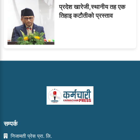
प्रदेश खारेजी,स्थानीय तह एक
तिहाइ कटौतीको प्रस्ताव
सम्पर्क
निजामती प्रेस प्रा. लि.