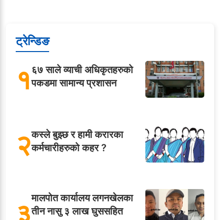
ट्रेन्डिङ
१
६७ साले व्याची अधिकृतहरुको
पकडमा सामान्य प्रशासन
२
कस्ले बुझ्छ र हामी करारका
कर्मचारीहरुको कहर ?
मालपोत कार्यालय लगनखेलका
३
तीन नासु ३ लाख घुससहित