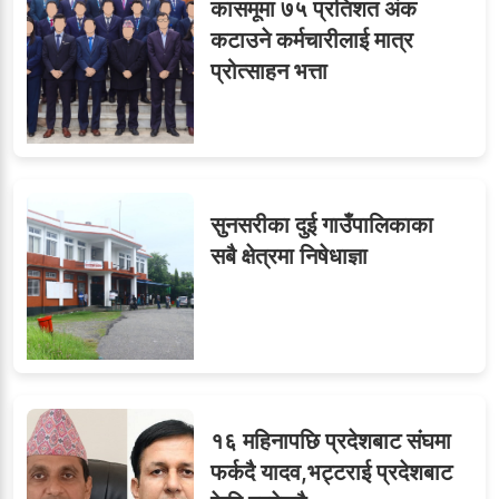
६
कासमूमा ७५ प्रतिशत अंक
विजयकुमार शर्माको लोकसेवा
कटाउने कर्मचारीलाई मात्र
टिप्स
प्रोत्साहन भत्ता
७
तीन सहसचिवले दिए राजीनामा
सुनसरीका दुई गाउँपालिकाका
सबै क्षेत्रमा निषेधाज्ञा
८
जुनियरलाई दोहोरो जिम्मेवारी,
मन्त्रालयभित्र असन्तुष्टि
१६ महिनापछि प्रदेशबाट संघमा
ओएनएमका नाममा अत्याचार :
९
फर्कदै यादव,भट्टराई प्रदेशबाट
सब–इन्जिनियरहरुको गम्भीर