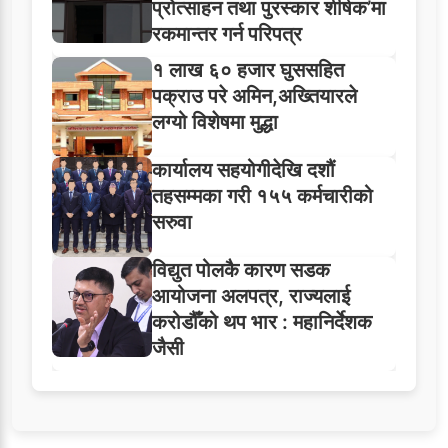
प्रोत्साहन तथा पुरस्कार शीर्षक’मा
रकमान्तर गर्न परिपत्र
१ लाख ६० हजार घुससहित
पक्राउ परे अमिन,अख्तियारले
लग्यो विशेषमा मुद्धा
कार्यालय सहयोगीदेखि दशौं
तहसम्मका गरी १५५ कर्मचारीको
सरुवा
विद्युत पोलकै कारण सडक
आयोजना अलपत्र, राज्यलाई
करोडौँको थप भार : महानिर्देशक
जैसी