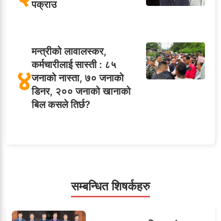
पक्राउ
मन्त्रीको लावालस्कर,
कर्मचारीलाई सास्ती : ८५
४
जनाको नास्ता, ७० जनाको
डिनर, २०० जनाको खानाको
बिल कसले तिर्छ?
५
शाखा अधिकृतलाई सरकारी
सेवाबाटै बर्खास्त गर्ने तयारी
सम्बन्धित शिषर्कहरु
सहसचिवमा प्रथम भएका