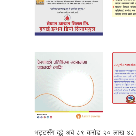
भट्टसँग दुई अर्ब ८९ करोड २० लाख ४८ ह