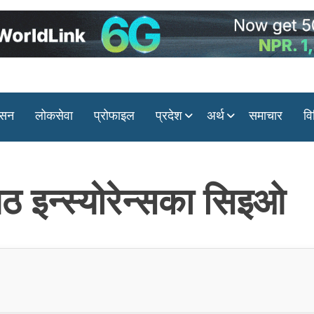
ासन
लोकसेवा
प्रोफाइल
प्रदेश
अर्थ
समाचार
वि
 इन्स्योरेन्सका सिइओ