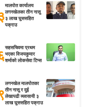
मालपोत कार्यालय
३
लगनखेलका तीन नासु
३ लाख घुससहित
पक्राउ
सहसचिवमा प्रथम
६
भएका विजयकुमार
शर्माको लोकसेवा टिप्स
लगनखेल मालपोतका
९
तीन नासु र दुई
लेखापढी व्यवसायी ३
लाख घुससहित पक्राउ