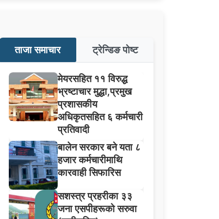
ताजा समाचार
ट्रेन्डिङ पोष्ट
मेयरसहित ११ विरुद्ध
भ्रष्टाचार मुद्धा,प्रमुख
प्रशासकीय
अधिकृतसहित ६ कर्मचारी
प्रतिवादी
बालेन सरकार बने यता ८
हजार कर्मचारीमाथि
कारवाही सिफारिस
सशस्त्र प्रहरीका ३३
जना एसपीहरूको सरुवा