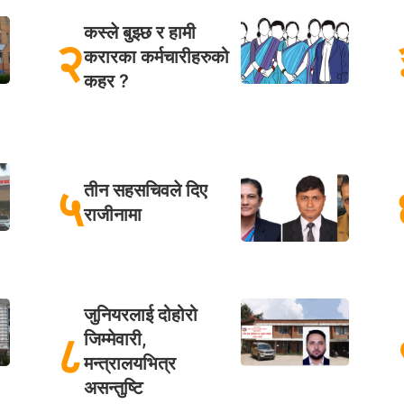
कस्ले बुझ्छ र हामी
२
करारका कर्मचारीहरुको
कहर ?
५
तीन सहसचिवले दिए
राजीनामा
जुनियरलाई दोहोरो
८
जिम्मेवारी,
मन्त्रालयभित्र
असन्तुष्टि