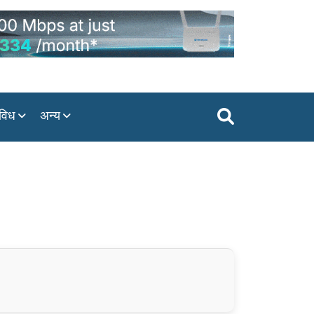
विध
अन्य