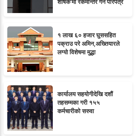
८
शीर्षक’मा रकमान्तर गर्न परिपत्र
१ लाख ६० हजार घुससहित
ओएनएमका नाममा अत्याचार :
९
पक्राउ परे अमिन,अख्तियारले
सब–इन्जिनियरहरुको गम्भीर
लग्यो विशेषमा मुद्धा
ध्यानाकर्षण
कार्यालय सहयोगीदेखि दशौं
तहसम्मका गरी १५५
कर्मचारीको सरुवा