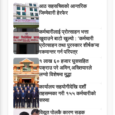
आठ सहसचिवको आन्तरिक
जिम्मेवारी हेरफेर
कर्मचारीलाई प्रोत्साहन भत्ता
खुवाउने बाटो खुल्यो : ‘कर्मचारी
प्रोत्साहन तथा पुरस्कार शीर्षक’मा
रकमान्तर गर्न परिपत्र
१ लाख ६० हजार घुससहित
पक्राउ परे अमिन,अख्तियारले
लग्यो विशेषमा मुद्धा
कार्यालय सहयोगीदेखि दशौं
तहसम्मका गरी १५५ कर्मचारीको
सरुवा
विद्युत पोलकै कारण सडक