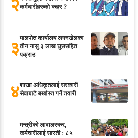
२
कर्मचारीहरुको कहर ?
मालपोत कार्यालय लगनखेलका
३
तीन नासु ३ लाख घुससहित
पक्राउ
४
शाखा अधिकृतलाई सरकारी
सेवाबाटै बर्खास्त गर्ने तयारी
मन्त्रीको लावालस्कर,
कर्मचारीलाई सास्ती : ८५