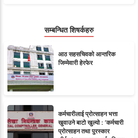
५
जनाको नास्ता, ७० जनाको
डिनर, २०० जनाको खानाको
बिल कसले तिर्छ?
सम्बन्धित शिषर्कहरु
सहसचिवमा प्रथम भएका
६
आठ सहसचिवको आन्तरिक
विजयकुमार शर्माको लोकसेवा
जिम्मेवारी हेरफेर
टिप्स
७
जुनियरलाई दोहोरो जिम्मेवारी,
मन्त्रालयभित्र असन्तुष्टि
कर्मचारीलाई प्रोत्साहन भत्ता
खुवाउने बाटो खुल्यो : ‘कर्मचारी
प्रोत्साहन तथा पुरस्कार
तीन सहसचिवले दिए राजीनामा