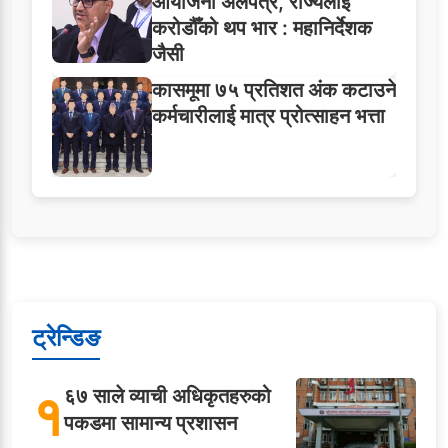
आयोजना अलपत्र, राज्यलाई
करोडौँको थप भार : महानिर्देशक
जैसी
कासमूमा ७५ प्रतिशत अंक कटाउने
कर्मचारीलाई मात्र प्रोत्साहन भत्ता
ट्रेन्डिङ
१
६७ साले व्याची अधिकृतहरुको
पकडमा सामान्य प्रशासन