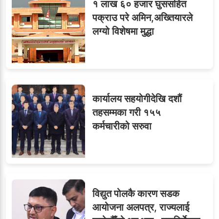
१ लाख ६० हजार घुससहित
पक्राउ परे अमिन,अख्तियारले
लग्यो विशेषमा मुद्धा
८
जुनियरलाई दोहोरो जिम्मेवारी,
मन्त्रालयभित्र असन्तुष्टि
कार्यालय सहयोगीदेखि दशौं
ओएनएमका नाममा अत्याचार :
९
तहसम्मका गरी १५५
सब–इन्जिनियरहरुको गम्भीर
कर्मचारीको सरुवा
ध्यानाकर्षण
विद्युत पोलकै कारण सडक
आयोजना अलपत्र, राज्यलाई