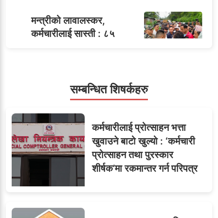
मन्त्रीको लावालस्कर,
कर्मचारीलाई सास्ती : ८५
५
जनाको नास्ता, ७० जनाको
डिनर, २०० जनाको खानाको
बिल कसले तिर्छ?
सम्बन्धित शिषर्कहरु
सहसचिवमा प्रथम भएका
६
कर्मचारीलाई प्रोत्साहन भत्ता
विजयकुमार शर्माको लोकसेवा
खुवाउने बाटो खुल्यो : ‘कर्मचारी
टिप्स
प्रोत्साहन तथा पुरस्कार
शीर्षक’मा रकमान्तर गर्न परिपत्र
७
तीन सहसचिवले दिए राजीनामा