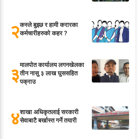
२
कस्ले बुझ्छ र हामी करारका
कर्मचारीहरुको कहर ?
मालपोत कार्यालय लगनखेलका
३
तीन नासु ३ लाख घुससहित
पक्राउ
४
शाखा अधिकृतलाई सरकारी
सेवाबाटै बर्खास्त गर्ने तयारी