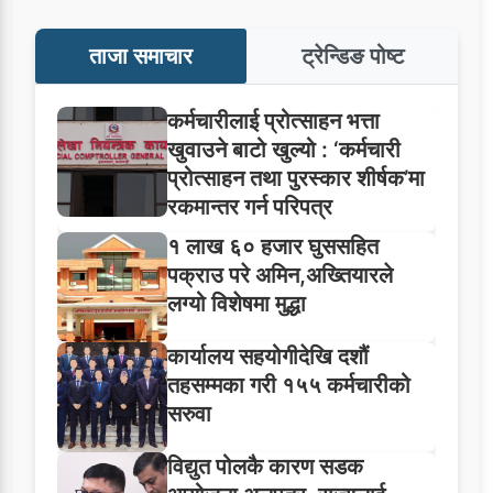
ताजा समाचार
ट्रेन्डिङ पोष्ट
कर्मचारीलाई प्रोत्साहन भत्ता
खुवाउने बाटो खुल्यो : ‘कर्मचारी
प्रोत्साहन तथा पुरस्कार शीर्षक’मा
रकमान्तर गर्न परिपत्र
१ लाख ६० हजार घुससहित
पक्राउ परे अमिन,अख्तियारले
लग्यो विशेषमा मुद्धा
कार्यालय सहयोगीदेखि दशौं
तहसम्मका गरी १५५ कर्मचारीको
सरुवा
विद्युत पोलकै कारण सडक