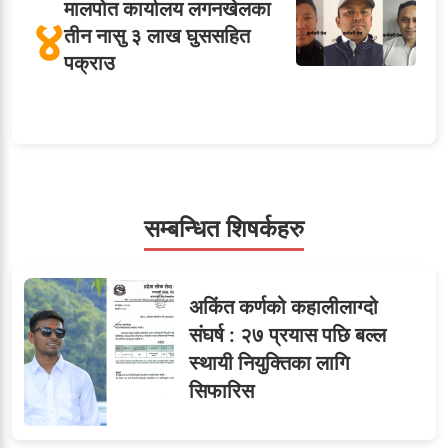
मालपोत कार्यालय लगनखेलका
४
तीन नासु ३ लाख घुससहित
पक्राउ
५
शाखा अधिकृतलाई सरकारी
सेवाबाटै बर्खास्त गर्ने तयारी
सम्बन्धित शिषर्कहरु
सहसचिवमा प्रथम भएका
६
अकिंत कर्णको कहालीलाग्दो
विजयकुमार शर्माको लोकसेवा
संघर्ष : २७ प्रयास पछि बल्ल
टिप्स
स्थायी नियुक्तिका लागि
सिफारिस
तीन सहसचिवले दिए राजीनामा