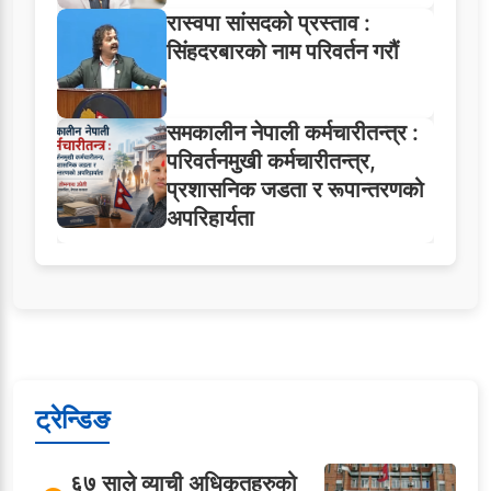
रास्वपा सांसदको प्रस्ताव :
सिंहदरबारको नाम परिवर्तन गरौं
समकालीन नेपाली कर्मचारीतन्त्र :
परिवर्तनमुखी कर्मचारीतन्त्र,
प्रशासनिक जडता र रूपान्तरणको
अपरिहार्यता
ट्रेन्डिङ
६७ साले व्याची अधिकृतहरुको