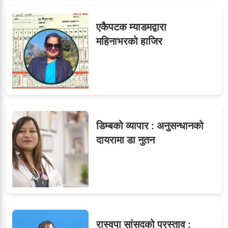
७
एकैपटक म्याडमद्वारा
महिनाभरको हाजिर
८
जुनियरलाई दोहोरो जिम्मेवारी,
मन्त्रालयभित्र असन्तुष्टि
डिम्बको व्यापार : अनुसन्धानको
ओएनएमका नाममा अत्याचार :
९
दायरामा डा नुतन
सब–इन्जिनियरहरुको गम्भीर
ध्यानाकर्षण
रास्वपा सांसदको प्रस्ताव :