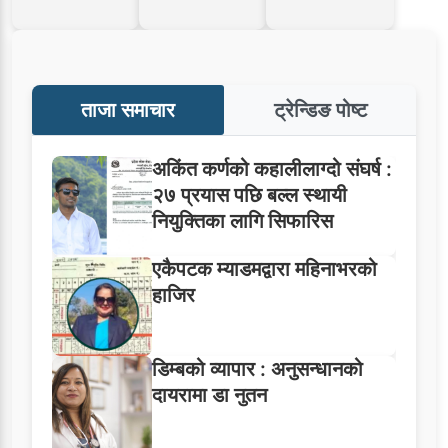
ताजा समाचार
ट्रेन्डिङ पोष्ट
अकिंत कर्णको कहालीलाग्दो संघर्ष :
२७ प्रयास पछि बल्ल स्थायी
नियुक्तिका लागि सिफारिस
एकैपटक म्याडमद्वारा महिनाभरको
हाजिर
डिम्बको व्यापार : अनुसन्धानको
दायरामा डा नुतन