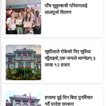
सहसचिवमा प्रथम भएका
६
पाँच सुकुम्बासी परिवारलाई
विजयकुमार शर्माको लोकसेवा
लालपूर्जा वितरण
टिप्स
७
तीन सहसचिवले दिए राजीनामा
सुशीलाले रोकेको पिए सुविधा
व्युँताइयो,एक जनाले थाप्नेछन् ३
लाख १२ हजार
८
जुनियरलाई दोहोरो जिम्मेवारी,
मन्त्रालयभित्र असन्तुष्टि
हप्तामा दुई दिन बिदा पुनर्विचार
ओएनएमका नाममा अत्याचार :
गर्दै प्रदेश सरकार