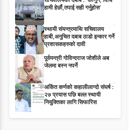
सचिवालयको दबाब : ‘कानुन, विधि
हामी हेर्छौ,तपाई सही गर्नुहोस’
स्थायी संयन्त्रमाथि सचिवालय
हाबी,अनुचित दबाब ठाडो इन्कार गर्ने
प्रशासकहरुको दावी
पूर्वमन्त्री गोविन्दराज जोशीले अब
जेलमा बस्न नपर्ने
अकिंत कर्णको कहालीलाग्दो संघर्ष :
२७ प्रयास पछि बल्ल स्थायी
नियुक्तिका लागि सिफारिस