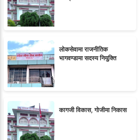
९
सब–इन्जिनियरहरुको गम्भीर
ध्यानाकर्षण
लोकसेवामा राजनीतिक
भागवण्डामा सदस्य नियुक्ति
कागजी विकास, गोजीमा निकास