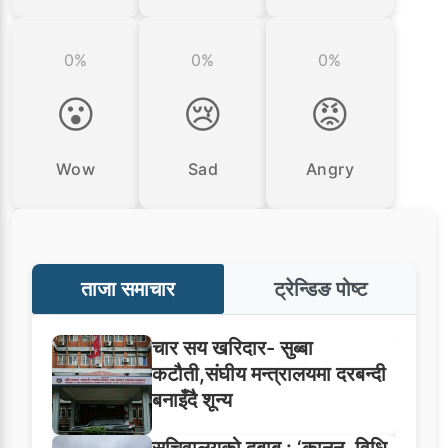
0%
0%
0%
😮
😢
😡
Wow
Sad
Angry
ताजा समाचार
ट्रेन्डिङ पोष्ट
चार सय खरिदार- सुब्बा
कटौती,संघीय मन्त्रालयमा दरबन्दी
बनाइँदै शून्य