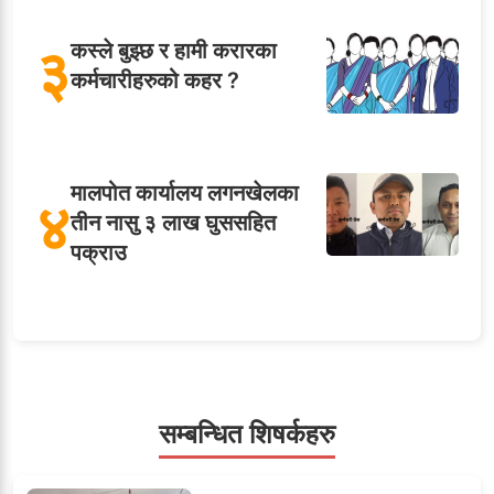
३
कस्ले बुझ्छ र हामी करारका
कर्मचारीहरुको कहर ?
मालपोत कार्यालय लगनखेलका
४
तीन नासु ३ लाख घुससहित
पक्राउ
५
शाखा अधिकृतलाई सरकारी
सेवाबाटै बर्खास्त गर्ने तयारी
सम्बन्धित शिषर्कहरु