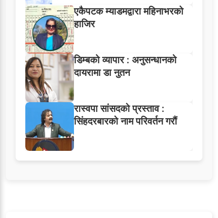
एकैपटक म्याडमद्वारा महिनाभरको
हाजिर
डिम्बको व्यापार : अनुसन्धानको
दायरामा डा नुतन
रास्वपा सांसदको प्रस्ताव :
सिंहदरबारको नाम परिवर्तन गरौं