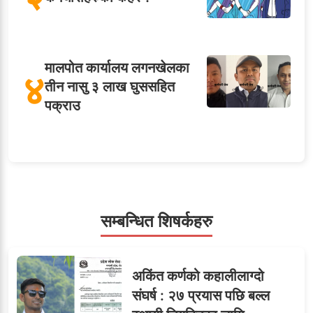
मालपोत कार्यालय लगनखेलका
४
तीन नासु ३ लाख घुससहित
पक्राउ
५
शाखा अधिकृतलाई सरकारी
सेवाबाटै बर्खास्त गर्ने तयारी
सम्बन्धित शिषर्कहरु
सहसचिवमा प्रथम भएका
६
अकिंत कर्णको कहालीलाग्दो
विजयकुमार शर्माको लोकसेवा
संघर्ष : २७ प्रयास पछि बल्ल
टिप्स