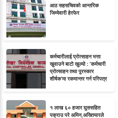
आठ सहसचिवको आन्तरिक
जिम्मेवारी हेरफेर
कर्मचारीलाई प्रोत्साहन भत्ता
खुवाउने बाटो खुल्यो : ‘कर्मचारी
प्रोत्साहन तथा पुरस्कार
शीर्षक’मा रकमान्तर गर्न परिपत्र
१ लाख ६० हजार घुससहित
पक्राउ परे अमिन,अख्तियारले