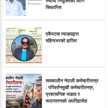
स्थायी नियुक्तिका लागि
सिफारिस
७
तीन सहसचिवले दिए राजीनामा
एकैपटक म्याडमद्वारा
महिनाभरको हाजिर
८
जुनियरलाई दोहोरो जिम्मेवारी,
मन्त्रालयभित्र असन्तुष्टि
समकालीन नेपाली कर्मचारीतन्त्र
ओएनएमका नाममा अत्याचार :
९
: परिवर्तनमुखी कर्मचारीतन्त्र,
सब–इन्जिनियरहरुको गम्भीर
प्रशासनिक जडता र
ध्यानाकर्षण
रूपान्तरणको अपरिहार्यता