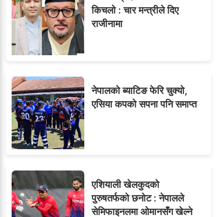
६
विजयकुमार शर्माको लोकसेवा
किचलो : चार मन्त्रीले दिए
टिप्स
राजीनामा
७
तीन सहसचिवले दिए राजीनामा
नेपालको ब्याटिङ फेरि चुक्यो,
एसिया कपको सपना पनि समाप्त
८
जुनियरलाई दोहोरो जिम्मेवारी,
मन्त्रालयभित्र असन्तुष्टि
एशियाली खेलकुदको
ओएनएमका नाममा अत्याचार :
९
पुरुषतर्फको छनोट : नेपालले
सब–इन्जिनियरहरुको गम्भीर
सेमिफाइनलमा ओमानसँग खेल्ने
ध्यानाकर्षण