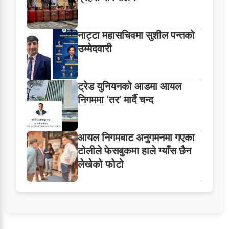
नाट्टा महासचिवमा सुशील पन्तको
उम्मेदवारी
ट्रेड युनियनको आडमा आयल
निगममा ‘तर’ मार्दै चन्द
आयल निगमबाट अनुगमनमा गएका
टोलीले फेसबुकमा हाले ग्याँस छैन
लेखेको फोटो