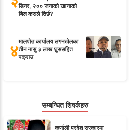
डिनर, २०० जनाको खानाको
बिल कसले तिर्छ?
मालपोत कार्यालय लगनखेलका
४
तीन नासु ३ लाख घुससहित
पक्राउ
५
शाखा अधिकृतलाई सरकारी
सेवाबाटै बर्खास्त गर्ने तयारी
सम्बन्धित शिषर्कहरु
सहसचिवमा प्रथम भएका
कर्णाली प्रदेश सरकारमा