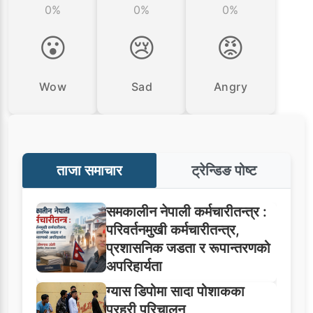
0%
0%
0%
😮
😢
😡
Wow
Sad
Angry
ताजा समाचार
ट्रेन्डिङ पोष्ट
समकालीन नेपाली कर्मचारीतन्त्र :
परिवर्तनमुखी कर्मचारीतन्त्र,
प्रशासनिक जडता र रूपान्तरणको
अपरिहार्यता
ग्यास डिपोमा सादा पोशाकका
प्रहरी परिचालन