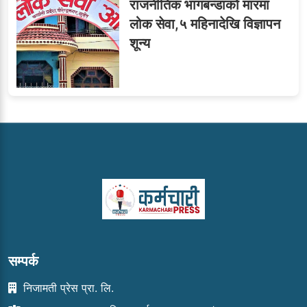
राजनीतिक भागबन्डाको मारमा
लोक सेवा,५ महिनादेखि विज्ञापन
शून्य
सम्पर्क
निजामती प्रेस प्रा. लि.