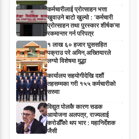
कर्मचारीलाई प्रोत्साहन भत्ता
खुवाउने बाटो खुल्यो : ‘कर्मचारी
प्रोत्साहन तथा पुरस्कार शीर्षक’मा
रकमान्तर गर्न परिपत्र
१ लाख ६० हजार घुससहित
पक्राउ परे अमिन,अख्तियारले
लग्यो विशेषमा मुद्धा
कार्यालय सहयोगीदेखि दशौं
तहसम्मका गरी १५५ कर्मचारीको
सरुवा
विद्युत पोलकै कारण सडक
आयोजना अलपत्र, राज्यलाई
करोडौँको थप भार : महानिर्देशक
जैसी