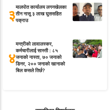
मालपोत कार्यालय लगनखेलका
३
तीन नासु ३ लाख घुससहित
पक्राउ
मन्त्रीको लावालस्कर,
कर्मचारीलाई सास्ती : ८५
४
जनाको नास्ता, ७० जनाको
डिनर, २०० जनाको खानाको
बिल कसले तिर्छ?
५
शाखा अधिकृतलाई सरकारी
सेवाबाटै बर्खास्त गर्ने तयारी