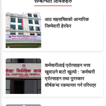
सम्बन्धित शिषर्कहरु
सहसचिवमा प्रथम भएका
६
आठ सहसचिवको आन्तरिक
विजयकुमार शर्माको लोकसेवा
जिम्मेवारी हेरफेर
टिप्स
७
तीन सहसचिवले दिए राजीनामा
कर्मचारीलाई प्रोत्साहन भत्ता
खुवाउने बाटो खुल्यो : ‘कर्मचारी
प्रोत्साहन तथा पुरस्कार
८
जुनियरलाई दोहोरो जिम्मेवारी,
शीर्षक’मा रकमान्तर गर्न परिपत्र
मन्त्रालयभित्र असन्तुष्टि