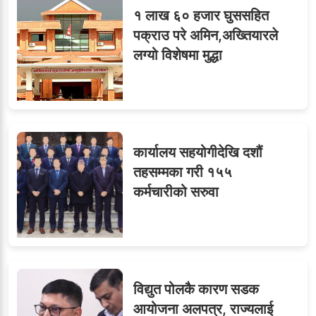
१ लाख ६० हजार घुससहित
ओएनएमका नाममा अत्याचार :
९
पक्राउ परे अमिन,अख्तियारले
सब–इन्जिनियरहरुको गम्भीर
लग्यो विशेषमा मुद्धा
ध्यानाकर्षण
कार्यालय सहयोगीदेखि दशौं
तहसम्मका गरी १५५
कर्मचारीको सरुवा
विद्युत पोलकै कारण सडक
आयोजना अलपत्र, राज्यलाई