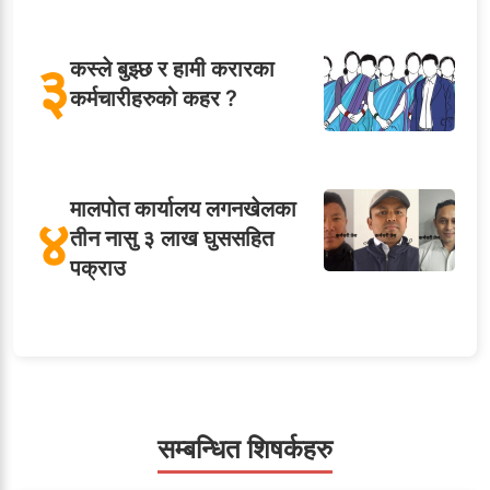
३
कस्ले बुझ्छ र हामी करारका
कर्मचारीहरुको कहर ?
मालपोत कार्यालय लगनखेलका
४
तीन नासु ३ लाख घुससहित
पक्राउ
सहसचिवमा प्रथम भएका
५
विजयकुमार शर्माको लोकसेवा
टिप्स
सम्बन्धित शिषर्कहरु