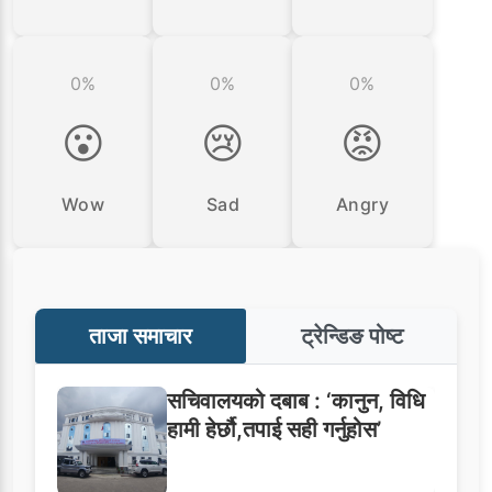
0%
0%
0%
😮
😢
😡
Wow
Sad
Angry
ताजा समाचार
ट्रेन्डिङ पोष्ट
सचिवालयको दबाब : ‘कानुन, विधि
हामी हेर्छौ,तपाई सही गर्नुहोस’