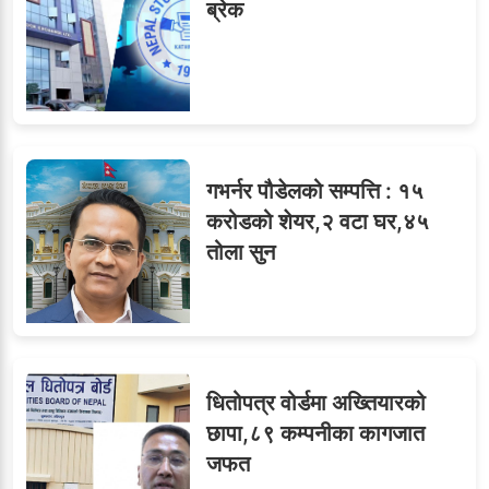
९
ब्रेक
सब–इन्जिनियरहरुको गम्भीर
ध्यानाकर्षण
गभर्नर पौडेलको सम्पत्ति : १५
करोडको शेयर,२ वटा घर,४५
तोला सुन
धितोपत्र वोर्डमा अख्तियारको
छापा,८९ कम्पनीका कागजात
जफत