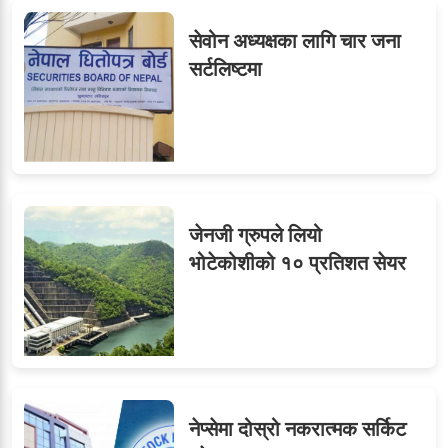
सेवोन अध्यक्षका लागि चार जना
६
शाखा अधिकृतलाई सरकारी
सर्टलिष्टमा
सेवाबाटै बर्खास्त गर्ने तयारी
७
तीन सहसचिवले दिए राजीनामा
जेनजी ग्रुपले लियो
भोटेकोशीको १० प्रतिशत सेयर
८
जुनियरलाई दोहोरो जिम्मेवारी,
मन्त्रालयभित्र असन्तुष्टि
नेप्सेमा दोस्रो नकरात्मक सर्किट
ओएनएमका नाममा अत्याचार :