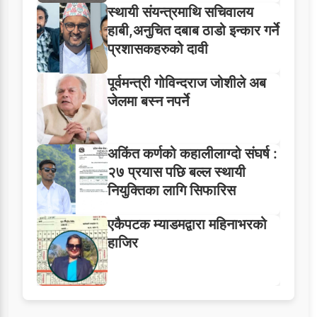
स्थायी संयन्त्रमाथि सचिवालय
हाबी,अनुचित दबाब ठाडो इन्कार गर्ने
प्रशासकहरुको दावी
पूर्वमन्त्री गोविन्दराज जोशीले अब
जेलमा बस्न नपर्ने
अकिंत कर्णको कहालीलाग्दो संघर्ष :
२७ प्रयास पछि बल्ल स्थायी
नियुक्तिका लागि सिफारिस
एकैपटक म्याडमद्वारा महिनाभरको
हाजिर