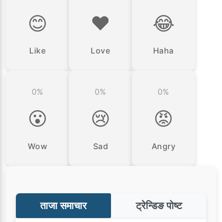
😊
❤️
😂
Like
Love
Haha
0%
0%
0%
😮
😢
😡
Wow
Sad
Angry
ताजा समाचार
ट्रेन्डिङ पोष्ट