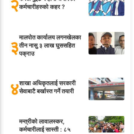
२
कर्मचारीहरुको कहर ?
मालपोत कार्यालय लगनखेलका
३
तीन नासु ३ लाख घुससहित
पक्राउ
४
शाखा अधिकृतलाई सरकारी
सेवाबाटै बर्खास्त गर्ने तयारी
मन्त्रीको लावालस्कर,
कर्मचारीलाई सास्ती : ८५