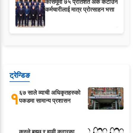
कासमूमा ७५ प्रतिशत अंक कटाउने
कर्मचारीलाई मात्र प्रोत्साहन भत्ता
ट्रेन्डिङ
१
६७ साले व्याची अधिकृतहरुको
पकडमा सामान्य प्रशासन
कस्ले बुझ्छ र हामी करारका