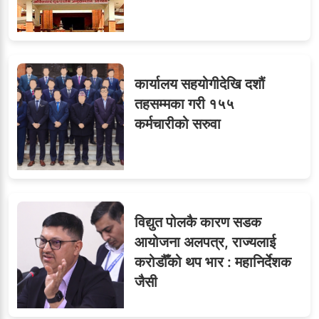
८
मन्त्रालयभित्र असन्तुष्टि
कार्यालय सहयोगीदेखि दशौं
ओएनएमका नाममा अत्याचार :
९
तहसम्मका गरी १५५
सब–इन्जिनियरहरुको गम्भीर
कर्मचारीको सरुवा
ध्यानाकर्षण
विद्युत पोलकै कारण सडक
आयोजना अलपत्र, राज्यलाई
करोडौँको थप भार : महानिर्देशक
जैसी