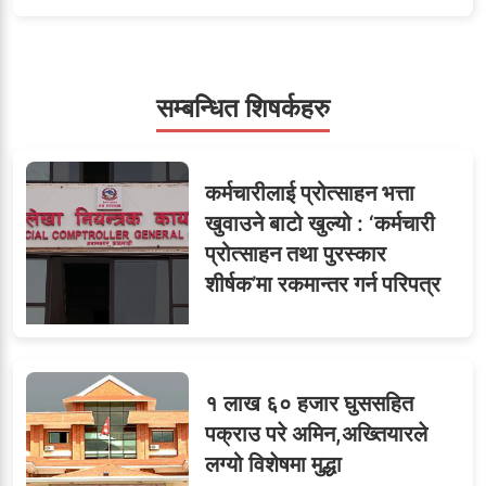
५
जनाको नास्ता, ७० जनाको
डिनर, २०० जनाको खानाको
बिल कसले तिर्छ?
सम्बन्धित शिषर्कहरु
सहसचिवमा प्रथम भएका
६
कर्मचारीलाई प्रोत्साहन भत्ता
विजयकुमार शर्माको लोकसेवा
खुवाउने बाटो खुल्यो : ‘कर्मचारी
टिप्स
प्रोत्साहन तथा पुरस्कार
शीर्षक’मा रकमान्तर गर्न परिपत्र
७
तीन सहसचिवले दिए राजीनामा
१ लाख ६० हजार घुससहित
पक्राउ परे अमिन,अख्तियारले
लग्यो विशेषमा मुद्धा
जुनियरलाई दोहोरो जिम्मेवारी,