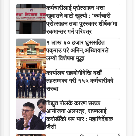
कर्मचारीलाई प्रोत्साहन भत्ता
खुवाउने बाटो खुल्यो : ‘कर्मचारी
प्रोत्साहन तथा पुरस्कार शीर्षक’मा
रकमान्तर गर्न परिपत्र
१ लाख ६० हजार घुससहित
पक्राउ परे अमिन,अख्तियारले
लग्यो विशेषमा मुद्धा
कार्यालय सहयोगीदेखि दशौं
तहसम्मका गरी १५५ कर्मचारीको
सरुवा
विद्युत पोलकै कारण सडक
आयोजना अलपत्र, राज्यलाई
करोडौँको थप भार : महानिर्देशक
जैसी