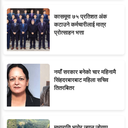
कासमूमा ७५ प्रतिशत अंक
कटाउने कर्मचारीलाई मात्र
प्रोत्साहन भत्ता
नयाँ सरकार बनेको चार महिनामै
सिंहदरबारबाट महिला सचिव
तितरबितर
मध्यराति भागेर ज्यान जोगाए