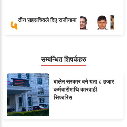
५
तीन सहसचिवले दिए राजीनामा
सहसचिवमा प्रथम भएका
सम्बन्धित शिषर्कहरु
६
विजयकुमार शर्माको लोकसेवा
टिप्स
बालेन सरकार बने यता ८ हजार
कर्मचारीमाथि कारवाही
सिफारिस
ओएनएमका नाममा अत्याचार :
७
सब–इन्जिनियरहरुको गम्भीर
ध्यानाकर्षण