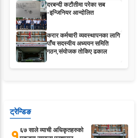
दरबन्दी कटौतीमा परेका सब
-इन्जिनियर आन्दोलित
करार कर्मचारी व्यवस्थापनका लागि
पाँच सदस्यीय अध्ययन समिति
गठन,संयोजक तोकिए ढकाल
ट्रेन्डिङ
१
६७ साले व्याची अधिकृतहरुको