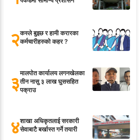
पकडमा सामान्य प्रशासन
२
कस्ले बुझ्छ र हामी करारका
कर्मचारीहरुको कहर ?
मालपोत कार्यालय लगनखेलका
३
तीन नासु ३ लाख घुससहित
पक्राउ
४
शाखा अधिकृतलाई सरकारी
सेवाबाटै बर्खास्त गर्ने तयारी