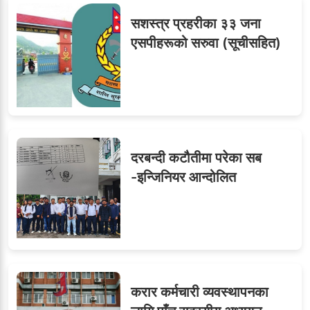
सशस्त्र प्रहरीका ३३ जना
८
जुनियरलाई दोहोरो जिम्मेवारी,
एसपीहरूको सरुवा (सूचीसहित)
मन्त्रालयभित्र असन्तुष्टि
लगनखेल मालपोतका तीन नासु
९
र दुई लेखापढी व्यवसायी ३ लाख
दरबन्दी कटौतीमा परेका सब
घुससहित पक्राउ
-इन्जिनियर आन्दोलित
करार कर्मचारी व्यवस्थापनका