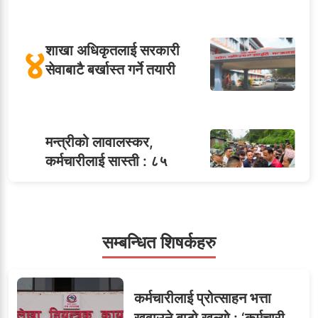
४
शाखा अधिकृतलाई सरकारी
सेवाबाटै बर्खास्त गर्ने तयारी
मन्त्रीको लावालस्कर,
कर्मचारीलाई सास्ती : ८५
५
जनाको नास्ता, ७० जनाको
डिनर, २०० जनाको खानाको
बिल कसले तिर्छ?
सम्बन्धित शिषर्कहरु
सहसचिवमा प्रथम भएका
६
कर्मचारीलाई प्रोत्साहन भत्ता
विजयकुमार शर्माको लोकसेवा
खुवाउने बाटो खुल्यो : ‘कर्मचारी