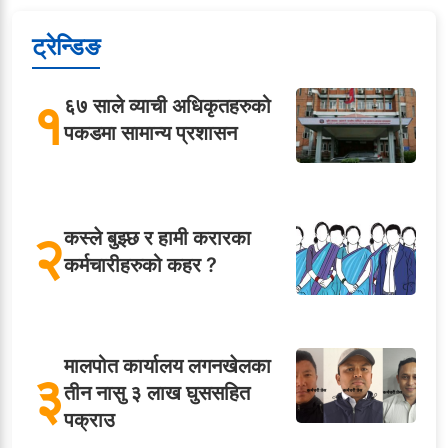
ट्रेन्डिङ
१
६७ साले व्याची अधिकृतहरुको
पकडमा सामान्य प्रशासन
२
कस्ले बुझ्छ र हामी करारका
कर्मचारीहरुको कहर ?
मालपोत कार्यालय लगनखेलका
३
तीन नासु ३ लाख घुससहित
पक्राउ