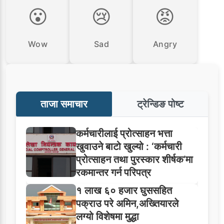
😮
😢
😡
Wow
Sad
Angry
ताजा समाचार
ट्रेन्डिङ पोष्ट
कर्मचारीलाई प्रोत्साहन भत्ता
खुवाउने बाटो खुल्यो : ‘कर्मचारी
प्रोत्साहन तथा पुरस्कार शीर्षक’मा
रकमान्तर गर्न परिपत्र
१ लाख ६० हजार घुससहित
पक्राउ परे अमिन,अख्तियारले
लग्यो विशेषमा मुद्धा