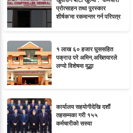
टिप्स
प्रोत्साहन तथा पुरस्कार
शीर्षक’मा रकमान्तर गर्न परिपत्र
७
तीन सहसचिवले दिए राजीनामा
१ लाख ६० हजार घुससहित
पक्राउ परे अमिन,अख्तियारले
लग्यो विशेषमा मुद्धा
८
जुनियरलाई दोहोरो जिम्मेवारी,
मन्त्रालयभित्र असन्तुष्टि
कार्यालय सहयोगीदेखि दशौं
ओएनएमका नाममा अत्याचार :
९
तहसम्मका गरी १५५
सब–इन्जिनियरहरुको गम्भीर
कर्मचारीको सरुवा
ध्यानाकर्षण