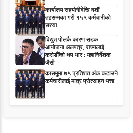
कार्यालय सहयोगीदेखि दशौं
तहसम्मका गरी १५५ कर्मचारीको
सरुवा
विद्युत पोलकै कारण सडक
आयोजना अलपत्र, राज्यलाई
करोडौँको थप भार : महानिर्देशक
जैसी
कासमूमा ७५ प्रतिशत अंक कटाउने
कर्मचारीलाई मात्र प्रोत्साहन भत्ता