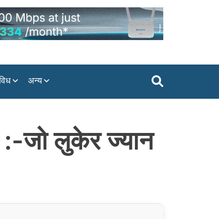
विध
अन्य
:-जो लुकेर ज्यान