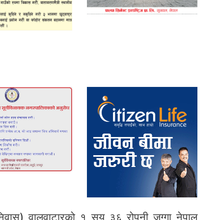
ता निवास) वालुवाटारको १ सय ३६ रोपनी जग्गा नेपाल