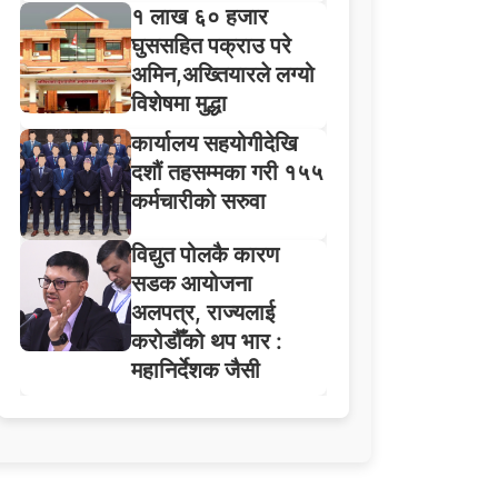
१ लाख ६० हजार
घुससहित पक्राउ परे
अमिन,अख्तियारले लग्यो
विशेषमा मुद्धा
कार्यालय सहयोगीदेखि
दशौं तहसम्मका गरी १५५
कर्मचारीको सरुवा
विद्युत पोलकै कारण
सडक आयोजना
अलपत्र, राज्यलाई
करोडौँको थप भार :
महानिर्देशक जैसी