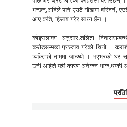
पछि धेरै थ्रेट आएको कोइराला बताउँछन् । 
भन्छन्,अहिले पनि एउटै गौंडामा बस्दिनँ, एउ
आए कति, हिसाब गरेर साध्य छैन ।
कोइरालाका अनुसार,ललिता निवाससम्बन्
करोडसम्मको प्रस्ताव गरेको थियो । करोड
व्यक्तिको नाममा जान्थ्यो । भएभरको घर सम
उनी अहिले यही कारण अनेकन धाक,धम्की आउँ
प्रति