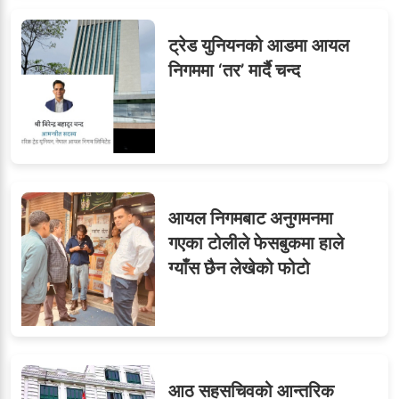
ट्रेड युनियनको आडमा आयल
ओएनएमका नाममा अत्याचार :
९
निगममा ‘तर’ मार्दै चन्द
सब–इन्जिनियरहरुको गम्भीर
ध्यानाकर्षण
आयल निगमबाट अनुगमनमा
गएका टोलीले फेसबुकमा हाले
ग्याँस छैन लेखेको फोटो
आठ सहसचिवको आन्तरिक