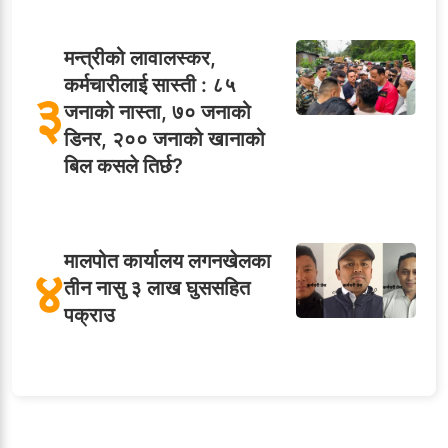
मन्त्रीको लावालस्कर,
कर्मचारीलाई सास्ती : ८५
३
जनाको नास्ता, ७० जनाको
डिनर, २०० जनाको खानाको
बिल कसले तिर्छ?
मालपोत कार्यालय लगनखेलका
४
तीन नासु ३ लाख घुससहित
पक्राउ
५
शाखा अधिकृतलाई सरकारी
सेवाबाटै बर्खास्त गर्ने तयारी