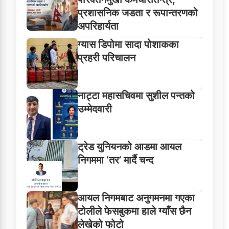
प्रशासनिक जडता र रूपान्तरणको
अपरिहार्यता
ग्यास डिपोमा सादा पोशाकका
प्रहरी परिचालन
नाट्टा महासचिवमा सुशील पन्तको
उम्मेदवारी
ट्रेड युनियनको आडमा आयल
निगममा ‘तर’ मार्दै चन्द
आयल निगमबाट अनुगमनमा गएका
टोलीले फेसबुकमा हाले ग्याँस छैन
लेखेको फोटो