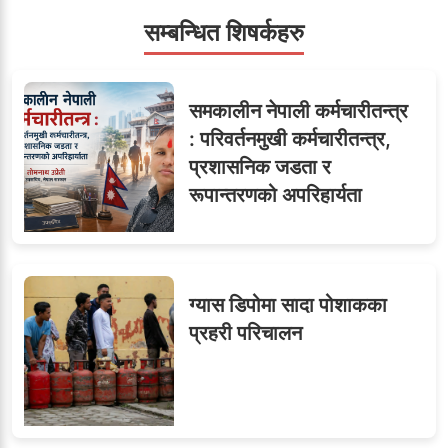
सम्बन्धित शिषर्कहरु
सहसचिवमा प्रथम भएका
६
समकालीन नेपाली कर्मचारीतन्त्र
विजयकुमार शर्माको लोकसेवा
: परिवर्तनमुखी कर्मचारीतन्त्र,
टिप्स
प्रशासनिक जडता र
रूपान्तरणको अपरिहार्यता
७
तीन सहसचिवले दिए राजीनामा
ग्यास डिपोमा सादा पोशाकका
प्रहरी परिचालन
८
जुनियरलाई दोहोरो जिम्मेवारी,
मन्त्रालयभित्र असन्तुष्टि