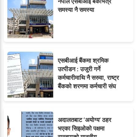
नेपाल एसबीआई बैंकभित्र
समस्या नै समस्या
एसबीआई बैंकमा श्रमिक
उत्पीडन : उजुरी गर्ने
कर्मचारीमाथि नै सरुवा, राष्ट्र
बैंकको शरणमा कर्मचारी संघ
अदालतबाट ‘अयोग्य’ ठहर
भएका सिइओको पक्षमा
रास्वपाको माननीय