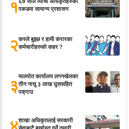
१
६७ साले व्याची अधिकृतहरुको
पकडमा सामान्य प्रशासन
२
कस्ले बुझ्छ र हामी करारका
कर्मचारीहरुको कहर ?
मालपोत कार्यालय लगनखेलका
३
तीन नासु ३ लाख घुससहित
पक्राउ
४
शाखा अधिकृतलाई सरकारी
सेवाबाटै बर्खास्त गर्ने तयारी