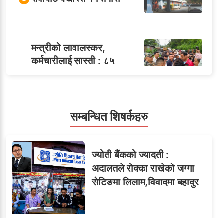
मन्त्रीको लावालस्कर,
कर्मचारीलाई सास्ती : ८५
५
जनाको नास्ता, ७० जनाको
डिनर, २०० जनाको खानाको
बिल कसले तिर्छ?
सम्बन्धित शिषर्कहरु
सहसचिवमा प्रथम भएका
६
ज्योती बैंकको ज्यादती :
विजयकुमार शर्माको लोकसेवा
अदालतले रोक्का राखेको जग्गा
टिप्स
सेटिङमा लिलाम,विवादमा बहादुर