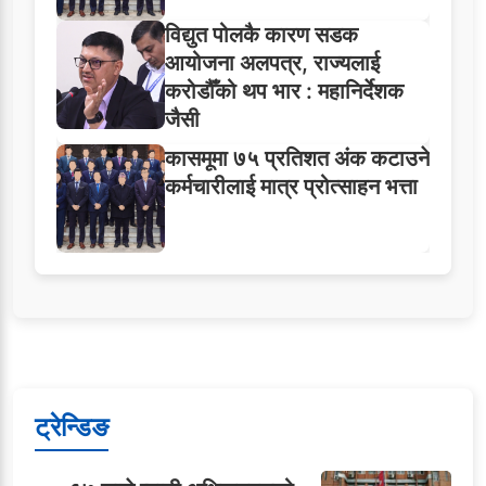
विद्युत पोलकै कारण सडक
आयोजना अलपत्र, राज्यलाई
करोडौँको थप भार : महानिर्देशक
जैसी
कासमूमा ७५ प्रतिशत अंक कटाउने
कर्मचारीलाई मात्र प्रोत्साहन भत्ता
ट्रेन्डिङ