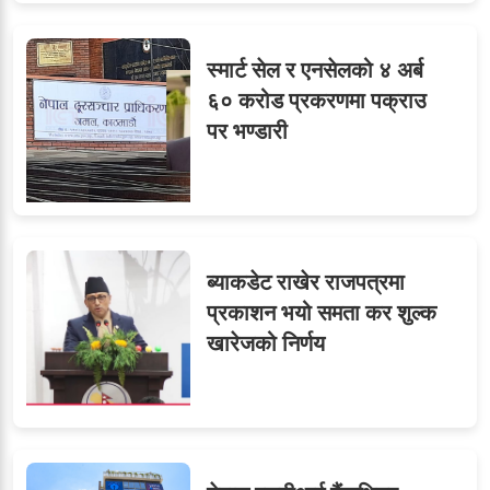
७
तीन सहसचिवले दिए राजीनामा
स्मार्ट सेल र एनसेलको ४ अर्ब
६० करोड प्रकरणमा पक्राउ
पर भण्डारी
८
जुनियरलाई दोहोरो जिम्मेवारी,
मन्त्रालयभित्र असन्तुष्टि
ब्याकडेट राखेर राजपत्रमा
ओएनएमका नाममा अत्याचार :
९
प्रकाशन भयो समता कर शुल्क
सब–इन्जिनियरहरुको गम्भीर
खारेजको निर्णय
ध्यानाकर्षण