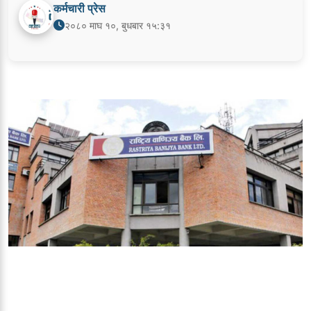
कर्मचारी प्रेस
२०८० माघ १०, बुधबार १५:३१