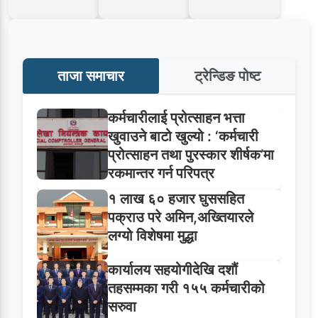
ताजा समाचार
ट्रेन्डिङ पोष्ट
कर्मचारीलाई प्रोत्साहन भत्ता
खुवाउने बाटो खुल्यो : ‘कर्मचारी
प्रोत्साहन तथा पुरस्कार शीर्षक’मा
रकमान्तर गर्न परिपत्र
१ लाख ६० हजार घुससहित
पक्राउ परे अमिन,अख्तियारले
लग्यो विशेषमा मुद्धा
कार्यालय सहयोगीदेखि दशौं
तहसम्मका गरी १५५ कर्मचारीको
सरुवा