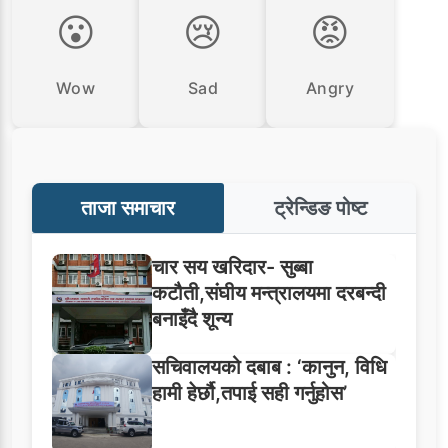
😮
😢
😡
Wow
Sad
Angry
ताजा समाचार
ट्रेन्डिङ पोष्ट
चार सय खरिदार- सुब्बा
कटौती,संघीय मन्त्रालयमा दरबन्दी
बनाइँदै शून्य
सचिवालयको दबाब : ‘कानुन, विधि
हामी हेर्छौ,तपाई सही गर्नुहोस’