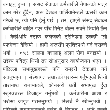
बनाइनु हुन्न । संसद सेवाका कर्मचारीले नेपालको मात्र
काम गरेर हुँदैन, अरू देशका पार्लियामेन्टले कसरी काम
गरेको छ, त्यो पनि हेर्नु पर्छ । तर, हाम्रो संसद् सेवाका
कर्मचारीले बाहिर गएर पाँच मिनेट बोल्न सक्ने स्थिति छैन
। केहीअघि स्टाफ कलेजको ट्रेनिङमा एकदमै ‘लो
पर्फमेन्स’ देखियो । हामी अरूसँग प्रतिस्पर्धा गर्न नसक्ने
भयौं । ०५८ सालमा यसलाई अलग सेवा बनाइयो ।
उद्देश्य पवित्र थियो तर सोअनुसार कार्यान्वयन भएन ।
पछिल्ला सभामुखहरूले पनि राम्ररी टेकअप गर्न
सक्नुभएन । संस्थागत सुधारको प्रारम्भ गर्नुभएको थियो
तारानाथ रानाभाटले, ओनसरी घर्ती सभामुख हुँदा
स्ट्रक्चरल डिजाइन गर्नुभयो । कर्मचारीमा आशा र
भरोसा जागृत गराउनुभयो । रिसर्च नै खोल्नुभयो ।
पछिल्लो सभामुखहरूले बजेट नै दिएनन् । अनि यस्तो