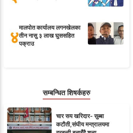
मालपोत कार्यालय लगनखेलका
४
तीन नासु ३ लाख घुससहित
पक्राउ
५
शाखा अधिकृतलाई सरकारी
सेवाबाटै बर्खास्त गर्ने तयारी
सम्बन्धित शिषर्कहरु
सहसचिवमा प्रथम भएका
६
चार सय खरिदार- सुब्बा
विजयकुमार शर्माको लोकसेवा
कटौती,संघीय मन्त्रालयमा
टिप्स
दरबन्दी बनाइँदै शून्य