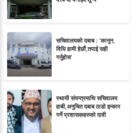
७
तीन सहसचिवले दिए राजीनामा
सचिवालयको दबाब : ‘कानुन,
विधि हामी हेर्छौ,तपाई सही
गर्नुहोस’
८
जुनियरलाई दोहोरो जिम्मेवारी,
मन्त्रालयभित्र असन्तुष्टि
स्थायी संयन्त्रमाथि सचिवालय
ओएनएमका नाममा अत्याचार :
९
हाबी,अनुचित दबाब ठाडो इन्कार
सब–इन्जिनियरहरुको गम्भीर
गर्ने प्रशासकहरुको दावी
ध्यानाकर्षण