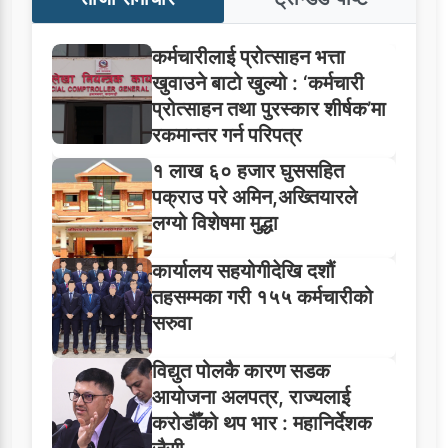
कर्मचारीलाई प्रोत्साहन भत्ता
खुवाउने बाटो खुल्यो : ‘कर्मचारी
प्रोत्साहन तथा पुरस्कार शीर्षक’मा
रकमान्तर गर्न परिपत्र
१ लाख ६० हजार घुससहित
पक्राउ परे अमिन,अख्तियारले
लग्यो विशेषमा मुद्धा
कार्यालय सहयोगीदेखि दशौं
तहसम्मका गरी १५५ कर्मचारीको
सरुवा
विद्युत पोलकै कारण सडक
आयोजना अलपत्र, राज्यलाई
करोडौँको थप भार : महानिर्देशक