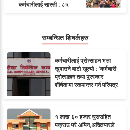
कर्मचारीलाई सास्ती : ८५
५
जनाको नास्ता, ७० जनाको
डिनर, २०० जनाको खानाको
बिल कसले तिर्छ?
सम्बन्धित शिषर्कहरु
सहसचिवमा प्रथम भएका
६
कर्मचारीलाई प्रोत्साहन भत्ता
विजयकुमार शर्माको लोकसेवा
खुवाउने बाटो खुल्यो : ‘कर्मचारी
टिप्स
प्रोत्साहन तथा पुरस्कार
शीर्षक’मा रकमान्तर गर्न परिपत्र
७
तीन सहसचिवले दिए राजीनामा
१ लाख ६० हजार घुससहित
पक्राउ परे अमिन,अख्तियारले