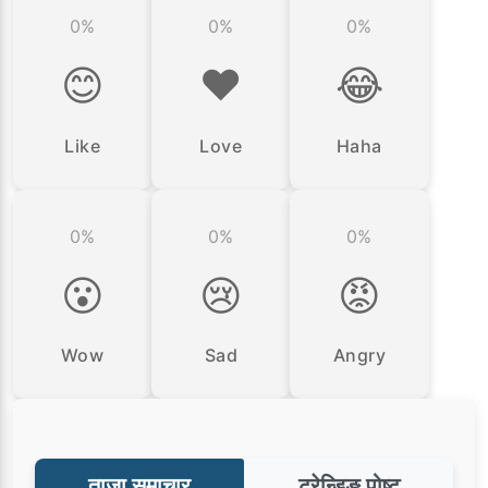
0%
0%
0%
😊
❤️
😂
Like
Love
Haha
0%
0%
0%
😮
😢
😡
Wow
Sad
Angry
ताजा समाचार
ट्रेन्डिङ पोष्ट