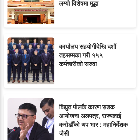
लग्यो विशेषमा मुद्धा
८
जुनियरलाई दोहोरो जिम्मेवारी,
मन्त्रालयभित्र असन्तुष्टि
कार्यालय सहयोगीदेखि दशौं
ओएनएमका नाममा अत्याचार :
९
तहसम्मका गरी १५५
सब–इन्जिनियरहरुको गम्भीर
कर्मचारीको सरुवा
ध्यानाकर्षण
विद्युत पोलकै कारण सडक
आयोजना अलपत्र, राज्यलाई
करोडौँको थप भार : महानिर्देशक
जैसी