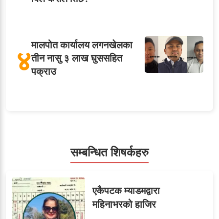
मालपोत कार्यालय लगनखेलका
४
तीन नासु ३ लाख घुससहित
पक्राउ
५
शाखा अधिकृतलाई सरकारी
सेवाबाटै बर्खास्त गर्ने तयारी
सम्बन्धित शिषर्कहरु
सहसचिवमा प्रथम भएका
६
एकैपटक म्याडमद्वारा
विजयकुमार शर्माको लोकसेवा
महिनाभरको हाजिर
टिप्स