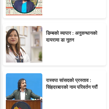
७
तीन सहसचिवले दिए राजीनामा
डिम्बको व्यापार : अनुसन्धानको
दायरामा डा नुतन
८
जुनियरलाई दोहोरो जिम्मेवारी,
मन्त्रालयभित्र असन्तुष्टि
रास्वपा सांसदको प्रस्ताव :
ओएनएमका नाममा अत्याचार :
९
सिंहदरबारको नाम परिवर्तन गरौं
सब–इन्जिनियरहरुको गम्भीर
ध्यानाकर्षण