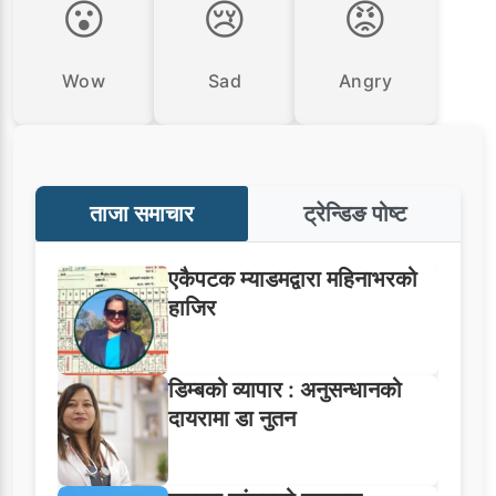
😮
😢
😡
Wow
Sad
Angry
ताजा समाचार
ट्रेन्डिङ पोष्ट
एकैपटक म्याडमद्वारा महिनाभरको
हाजिर
डिम्बको व्यापार : अनुसन्धानको
दायरामा डा नुतन