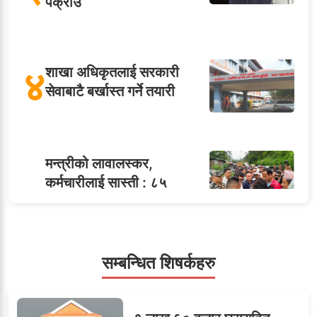
पक्राउ
४
शाखा अधिकृतलाई सरकारी
सेवाबाटै बर्खास्त गर्ने तयारी
मन्त्रीको लावालस्कर,
कर्मचारीलाई सास्ती : ८५
५
जनाको नास्ता, ७० जनाको
डिनर, २०० जनाको खानाको
बिल कसले तिर्छ?
सम्बन्धित शिषर्कहरु
सहसचिवमा प्रथम भएका