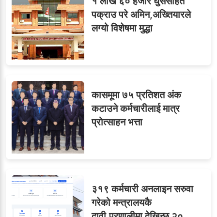
६
१ लाख ६० हजार घुससहित
विजयकुमार शर्माको लोकसेवा
पक्राउ परे अमिन,अख्तियारले
टिप्स
लग्यो विशेषमा मुद्धा
७
तीन सहसचिवले दिए राजीनामा
कासमूमा ७५ प्रतिशत अंक
कटाउने कर्मचारीलाई मात्र
प्रोत्साहन भत्ता
८
जुनियरलाई दोहोरो जिम्मेवारी,
मन्त्रालयभित्र असन्तुष्टि
३१९ कर्मचारी अनलाइन सरुवा
ओएनएमका नाममा अत्याचार :
९
गरेको मन्त्रालयकै
सब–इन्जिनियरहरुको गम्भीर
दावी,प्रणालीमा देखिन्छ २०