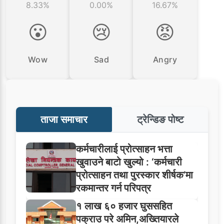
8.33%
0.00%
16.67%
😮
😢
😡
Wow
Sad
Angry
ताजा समाचार
ट्रेन्डिङ पोष्ट
कर्मचारीलाई प्रोत्साहन भत्ता
खुवाउने बाटो खुल्यो : ‘कर्मचारी
प्रोत्साहन तथा पुरस्कार शीर्षक’मा
रकमान्तर गर्न परिपत्र
१ लाख ६० हजार घुससहित
पक्राउ परे अमिन,अख्तियारले