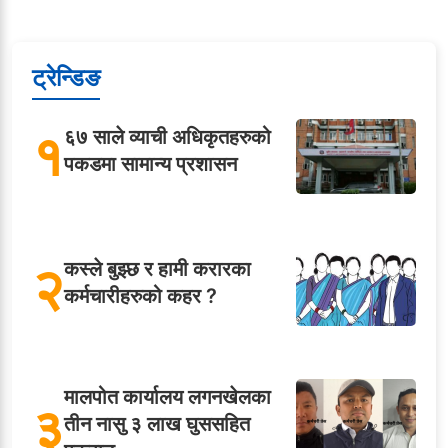
ट्रेन्डिङ
१
६७ साले व्याची अधिकृतहरुको
पकडमा सामान्य प्रशासन
२
कस्ले बुझ्छ र हामी करारका
कर्मचारीहरुको कहर ?
मालपोत कार्यालय लगनखेलका
३
तीन नासु ३ लाख घुससहित