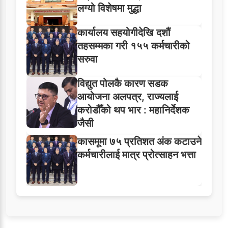
लग्यो विशेषमा मुद्धा
कार्यालय सहयोगीदेखि दशौं
तहसम्मका गरी १५५ कर्मचारीको
सरुवा
विद्युत पोलकै कारण सडक
आयोजना अलपत्र, राज्यलाई
करोडौँको थप भार : महानिर्देशक
जैसी
कासमूमा ७५ प्रतिशत अंक कटाउने
कर्मचारीलाई मात्र प्रोत्साहन भत्ता