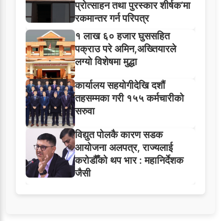
प्रोत्साहन तथा पुरस्कार शीर्षक’मा
रकमान्तर गर्न परिपत्र
१ लाख ६० हजार घुससहित
पक्राउ परे अमिन,अख्तियारले
लग्यो विशेषमा मुद्धा
कार्यालय सहयोगीदेखि दशौं
तहसम्मका गरी १५५ कर्मचारीको
सरुवा
विद्युत पोलकै कारण सडक
आयोजना अलपत्र, राज्यलाई
करोडौँको थप भार : महानिर्देशक
जैसी