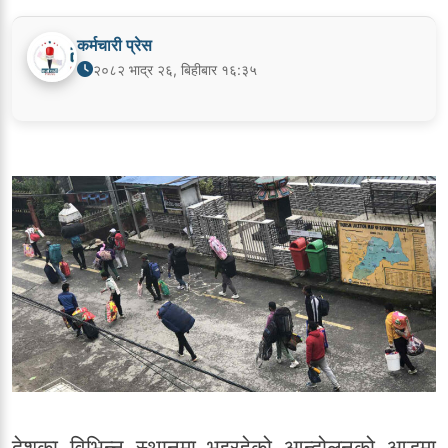
कर्मचारी प्रेस
२०८२ भाद्र २६, बिहीबार १६:३५
देशका विभिन्न स्थानमा भइरहेको आन्दोलनको आडमा