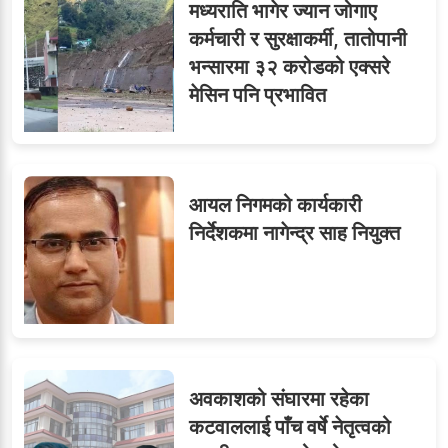
६
मध्यराति भागेर ज्यान जोगाए
विजयकुमार शर्माको लोकसेवा
कर्मचारी र सुरक्षाकर्मी, तातोपानी
टिप्स
भन्सारमा ३२ करोडको एक्सरे
मेसिन पनि प्रभावित
७
तीन सहसचिवले दिए राजीनामा
आयल निगमको कार्यकारी
निर्देशकमा नागेन्द्र साह नियुक्त
८
जुनियरलाई दोहोरो जिम्मेवारी,
मन्त्रालयभित्र असन्तुष्टि
अवकाशको संघारमा रहेका
ओएनएमका नाममा अत्याचार :
९
कटवाललाई पाँच वर्षे नेतृत्वको
सब–इन्जिनियरहरुको गम्भीर