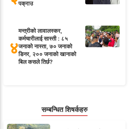
पक्राउ
मन्त्रीको लावालस्कर,
कर्मचारीलाई सास्ती : ८५
४
जनाको नास्ता, ७० जनाको
डिनर, २०० जनाको खानाको
बिल कसले तिर्छ?
५
शाखा अधिकृतलाई सरकारी
सेवाबाटै बर्खास्त गर्ने तयारी
सम्बन्धित शिषर्कहरु
सहसचिवमा प्रथम भएका