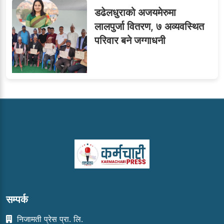
डढेलधुराको अजयमेरुमा
लालपुर्जा वितरण, ७ अव्यवस्थित
परिवार बने जग्गाधनी
सम्पर्क
निजामती प्रेस प्रा. लि.