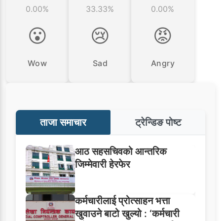
0.00%
33.33%
0.00%
😮
😢
😡
Wow
Sad
Angry
ताजा समाचार
ट्रेन्डिङ पोष्ट
आठ सहसचिवको आन्तरिक
जिम्मेवारी हेरफेर
कर्मचारीलाई प्रोत्साहन भत्ता
खुवाउने बाटो खुल्यो : ‘कर्मचारी