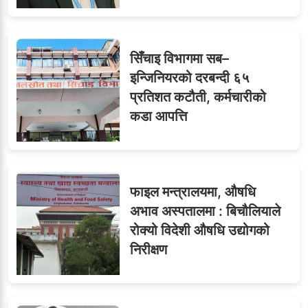
सिँचाइ विभागमा सब–
इन्जिनियरको दरबन्दी ६५
प्रतिशत कटौती, कर्मचारीको
कडा आपत्ति
फाइल मन्त्रालयमा, औषधि
अभाव अस्पतालमा : बिचौलियाले
रोक्यो विदेशी औषधि उद्योगको
निरीक्षण