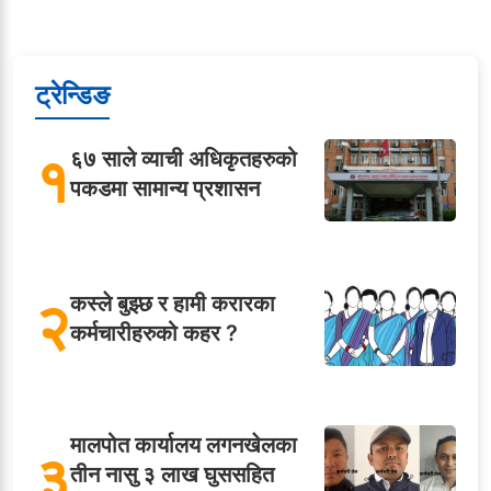
ट्रेन्डिङ
१
६७ साले व्याची अधिकृतहरुको
पकडमा सामान्य प्रशासन
२
कस्ले बुझ्छ र हामी करारका
कर्मचारीहरुको कहर ?
मालपोत कार्यालय लगनखेलका
३
तीन नासु ३ लाख घुससहित