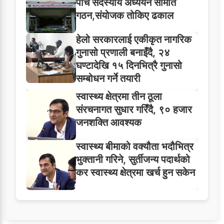
पाँच सदस्यीय अध्ययन समिति
गठन,संयोजक तोकिए ढकाल
हेलो सरकारलाई एकीकृत नागरिक
गुनासो प्रणाली बनाइँदै, २४
घण्टादेखि १५ दिनभित्रै गुनासो
सम्बोधन गर्ने तयारी
स्वास्थ्य क्षेत्रमा तीन ठूला
संरचनागत सुधार गरिँदै, ९० हजार
जनशक्ति आवश्यक
स्वास्थ्य बीमाको वक्यौता भदौभित्र
भुक्तानी गरिने, सुर्तीजन्य पदार्थको
कर स्वास्थ्य क्षेत्रमा खर्च हुन सकेन