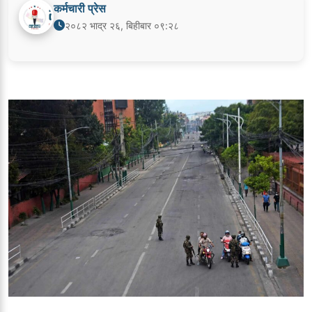
कर्मचारी प्रेस
२०८२ भाद्र २६, बिहीबार ०९:२८