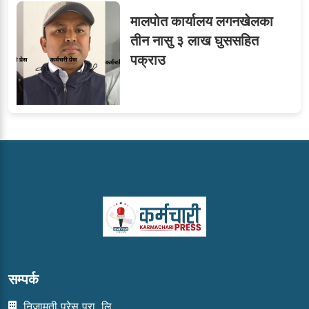
मालपोत कार्यालय लगनखेलका
तीन नासु ३ लाख घुससहित
पक्राउ
सम्पर्क
निजामती प्रेस प्रा. लि.