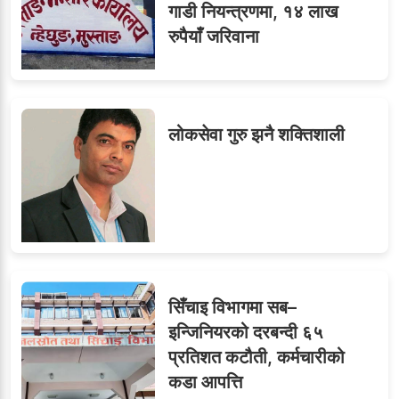
गाडी नियन्त्रणमा, १४ लाख
रुपैयाँ जरिवाना
लोकसेवा गुरु झनै शक्तिशाली
सिँचाइ विभागमा सब–
इन्जिनियरको दरबन्दी ६५
प्रतिशत कटौती, कर्मचारीको
कडा आपत्ति