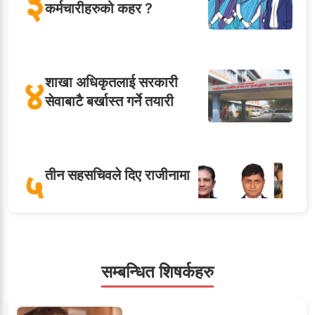
३
कर्मचारीहरुको कहर ?
४
शाखा अधिकृतलाई सरकारी
सेवाबाटै बर्खास्त गर्ने तयारी
५
तीन सहसचिवले दिए राजीनामा
सहसचिवमा प्रथम भएका
सम्बन्धित शिषर्कहरु
६
विजयकुमार शर्माको लोकसेवा
टिप्स