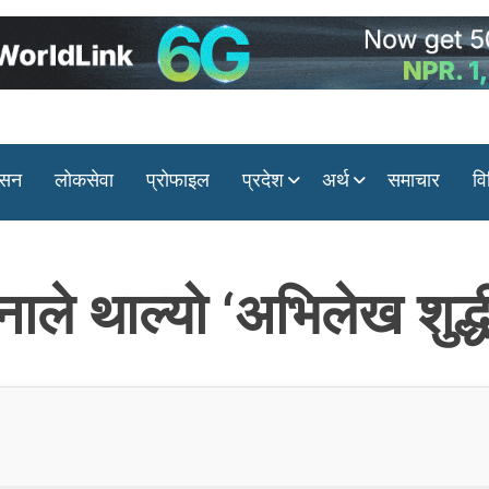
ासन
लोकसेवा
प्रोफाइल
प्रदेश
अर्थ
समाचार
वि
ानाले थाल्यो ‘अभिलेख शु