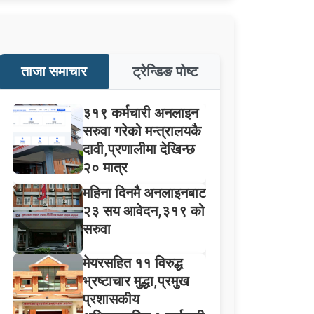
ताजा समाचार
ट्रेन्डिङ पोष्ट
३१९ कर्मचारी अनलाइन
सरुवा गरेको मन्त्रालयकै
दावी,प्रणालीमा देखिन्छ
२० मात्र
महिना दिनमै अनलाइनबाट
२३ सय आवेदन,३१९ को
सरुवा
मेयरसहित ११ विरुद्ध
भ्रष्टाचार मुद्धा,प्रमुख
प्रशासकीय