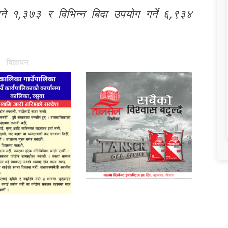
उने १,३७३ र विभिन्न बिदा उपयोग गर्ने ६,९३४
बिज्ञापन