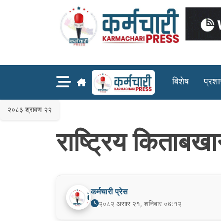
Skip
to
content
बिशेष
प्रश
२०८३ श्रावण २२
राष्ट्रिय किताबख
कर्मचारी प्रेस
२०८२ असार २१, शनिबार ०७:१२