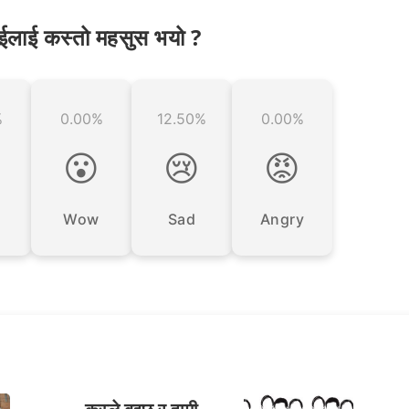
ईलाई कस्तो महसुस भयो ?
%
0.00%
12.50%
0.00%

😮
😢
😡
Wow
Sad
Angry