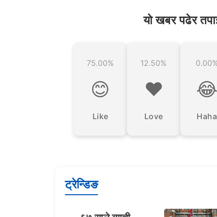
यो खबर पढेर तपा
75.00%
12.50%
0.00
😊
❤️

Like
Love
Haha
ट्रेन्डिङ