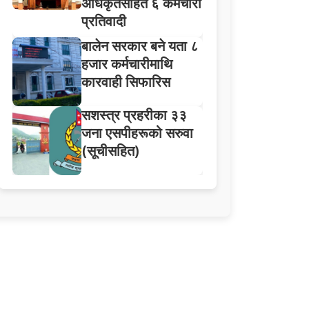
अधिकृतसहित ६ कर्मचारी
प्रतिवादी
बालेन सरकार बने यता ८
हजार कर्मचारीमाथि
कारवाही सिफारिस
सशस्त्र प्रहरीका ३३
जना एसपीहरूको सरुवा
(सूचीसहित)