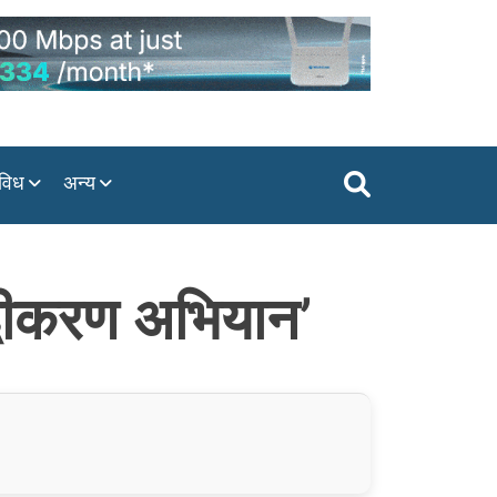
विध
अन्य
द्धीकरण अभियान’