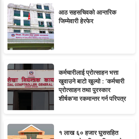
सहसचिवमा प्रथम भएका
६
आठ सहसचिवको आन्तरिक
विजयकुमार शर्माको लोकसेवा
जिम्मेवारी हेरफेर
टिप्स
७
तीन सहसचिवले दिए राजीनामा
कर्मचारीलाई प्रोत्साहन भत्ता
खुवाउने बाटो खुल्यो : ‘कर्मचारी
प्रोत्साहन तथा पुरस्कार
८
जुनियरलाई दोहोरो जिम्मेवारी,
शीर्षक’मा रकमान्तर गर्न परिपत्र
मन्त्रालयभित्र असन्तुष्टि
१ लाख ६० हजार घुससहित
ओएनएमका नाममा अत्याचार :