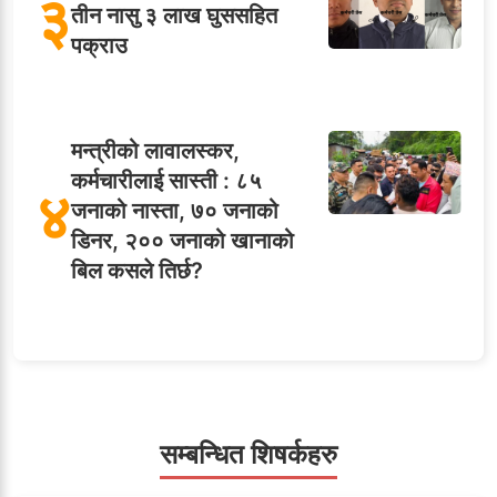
३
तीन नासु ३ लाख घुससहित
पक्राउ
मन्त्रीको लावालस्कर,
कर्मचारीलाई सास्ती : ८५
४
जनाको नास्ता, ७० जनाको
डिनर, २०० जनाको खानाको
बिल कसले तिर्छ?
५
शाखा अधिकृतलाई सरकारी
सेवाबाटै बर्खास्त गर्ने तयारी
सम्बन्धित शिषर्कहरु