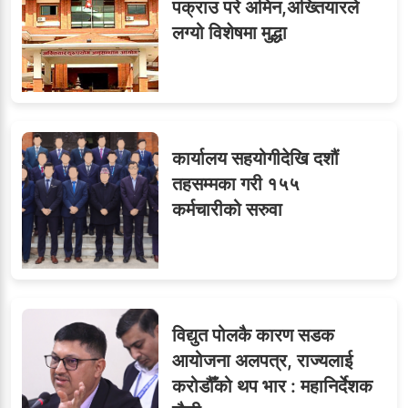
९
पक्राउ परे अमिन,अख्तियारले
सब–इन्जिनियरहरुको गम्भीर
लग्यो विशेषमा मुद्धा
ध्यानाकर्षण
कार्यालय सहयोगीदेखि दशौं
तहसम्मका गरी १५५
कर्मचारीको सरुवा
विद्युत पोलकै कारण सडक
आयोजना अलपत्र, राज्यलाई
करोडौँको थप भार : महानिर्देशक