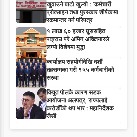
खुवाउने बाटो खुल्यो : ‘कर्मचारी
प्रोत्साहन तथा पुरस्कार शीर्षक’मा
रकमान्तर गर्न परिपत्र
१ लाख ६० हजार घुससहित
पक्राउ परे अमिन,अख्तियारले
लग्यो विशेषमा मुद्धा
कार्यालय सहयोगीदेखि दशौं
तहसम्मका गरी १५५ कर्मचारीको
सरुवा
विद्युत पोलकै कारण सडक
आयोजना अलपत्र, राज्यलाई
करोडौँको थप भार : महानिर्देशक
जैसी