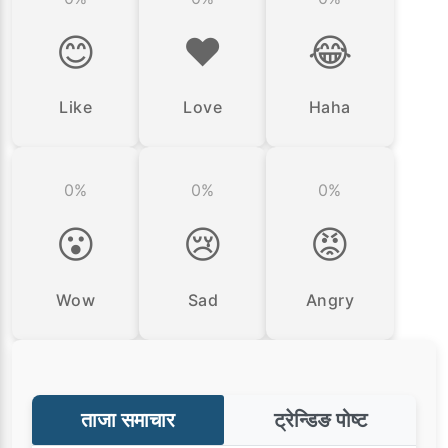
😊
❤️
😂
Like
Love
Haha
0%
0%
0%
😮
😢
😡
Wow
Sad
Angry
ताजा समाचार
ट्रेन्डिङ पोष्ट