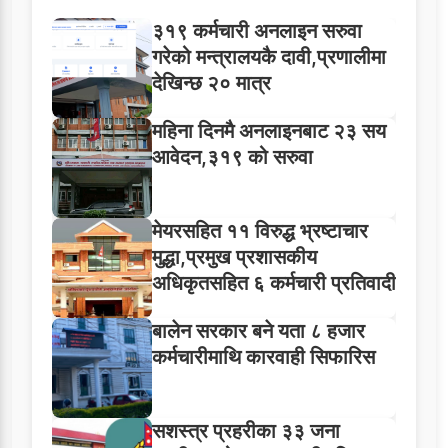
३१९ कर्मचारी अनलाइन सरुवा
गरेको मन्त्रालयकै दावी,प्रणालीमा
देखिन्छ २० मात्र
महिना दिनमै अनलाइनबाट २३ सय
आवेदन,३१९ को सरुवा
मेयरसहित ११ विरुद्ध भ्रष्टाचार
मुद्धा,प्रमुख प्रशासकीय
अधिकृतसहित ६ कर्मचारी प्रतिवादी
बालेन सरकार बने यता ८ हजार
कर्मचारीमाथि कारवाही सिफारिस
सशस्त्र प्रहरीका ३३ जना