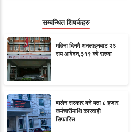
सहसचिवमा प्रथम भएका
सम्बन्धित शिषर्कहरु
६
विजयकुमार शर्माको लोकसेवा
टिप्स
महिना दिनमै अनलाइनबाट २३
सय आवेदन,३१९ को सरुवा
ओएनएमका नाममा अत्याचार :
७
सब–इन्जिनियरहरुको गम्भीर
ध्यानाकर्षण
बालेन सरकार बने यता ८ हजार
८
जुनियरलाई दोहोरो जिम्मेवारी,
कर्मचारीमाथि कारवाही
मन्त्रालयभित्र असन्तुष्टि
सिफारिस