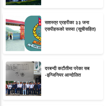
लगनखेल मालपोतका तीन नासु
९
र दुई लेखापढी व्यवसायी ३ लाख
सशस्त्र प्रहरीका ३३ जना
घुससहित पक्राउ
एसपीहरूको सरुवा (सूचीसहित)
दरबन्दी कटौतीमा परेका सब
-इन्जिनियर आन्दोलित