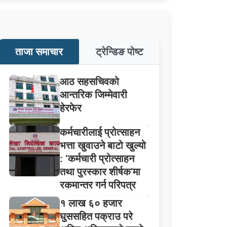
ताजा समाचार
ट्रेन्डिङ पोष्ट
आठ सहसचिवको
आन्तरिक जिम्मेवारी
हेरफेर
कर्मचारीलाई प्रोत्साहन
भत्ता खुवाउने बाटो खुल्यो
: ‘कर्मचारी प्रोत्साहन
तथा पुरस्कार शीर्षक’मा
रकमान्तर गर्न परिपत्र
१ लाख ६० हजार
घुससहित पक्राउ परे