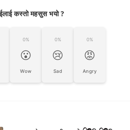
ईलाई कस्तो महसुस भयो ?
0%
0%
0%

😮
😢
😡
Wow
Sad
Angry