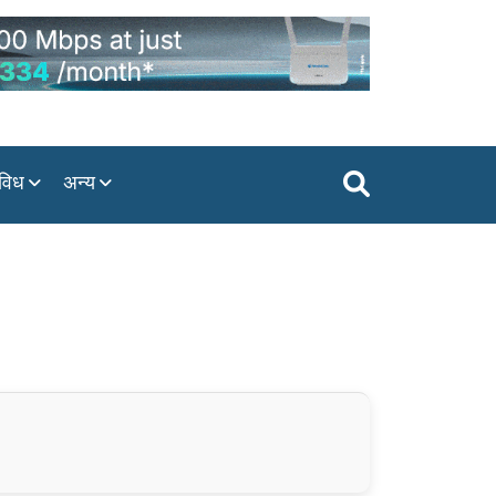
विध
अन्य