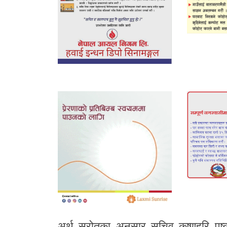
अर्थ स्रोतका अनुसार सचिव कृष्णहरि पु