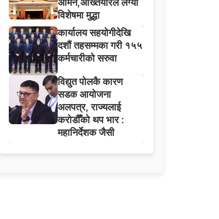
अमिन,अख्तियारले लग्यो
विशेषमा मुद्धा
कार्यालय सहयोगीदेखि
दशौं तहसम्मका गरी १५५
कर्मचारीको सरुवा
विद्युत पोलकै कारण
सडक आयोजना
अलपत्र, राज्यलाई
करोडौँको थप भार :
महानिर्देशक जैसी