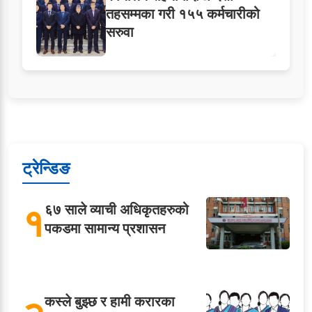
तहसम्मका गरी १५५ कर्मचारीको
सरुवा
ट्रेन्डिङ
१
६७ साले व्याची अधिकृतहरुको
पकडमा सामान्य प्रशासन
कस्ले बुझ्छ र हामी करारका