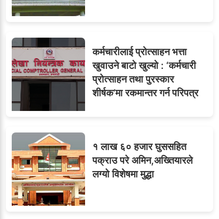
८
मन्त्रालयभित्र असन्तुष्टि
कर्मचारीलाई प्रोत्साहन भत्ता
ओएनएमका नाममा अत्याचार :
९
खुवाउने बाटो खुल्यो : ‘कर्मचारी
सब–इन्जिनियरहरुको गम्भीर
प्रोत्साहन तथा पुरस्कार
ध्यानाकर्षण
शीर्षक’मा रकमान्तर गर्न परिपत्र
१ लाख ६० हजार घुससहित
पक्राउ परे अमिन,अख्तियारले
लग्यो विशेषमा मुद्धा