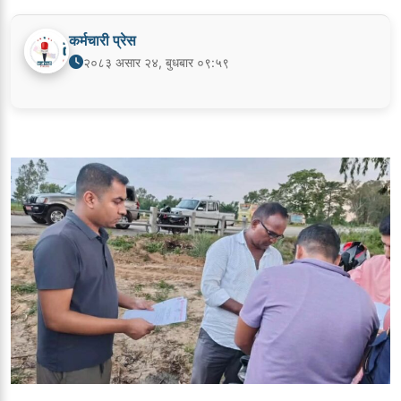
कर्मचारी प्रेस
२०८३ असार २४, बुधबार ०९:५९