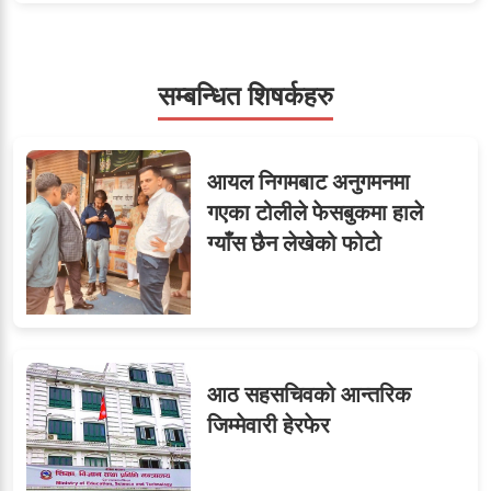
५
शाखा अधिकृतलाई सरकारी
सेवाबाटै बर्खास्त गर्ने तयारी
सम्बन्धित शिषर्कहरु
सहसचिवमा प्रथम भएका
६
आयल निगमबाट अनुगमनमा
विजयकुमार शर्माको लोकसेवा
गएका टोलीले फेसबुकमा हाले
टिप्स
ग्याँस छैन लेखेको फोटो
७
तीन सहसचिवले दिए राजीनामा
आठ सहसचिवको आन्तरिक
जिम्मेवारी हेरफेर
जुनियरलाई दोहोरो जिम्मेवारी,