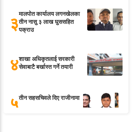
मालपोत कार्यालय लगनखेलका
३
तीन नासु ३ लाख घुससहित
पक्राउ
४
शाखा अधिकृतलाई सरकारी
सेवाबाटै बर्खास्त गर्ने तयारी
५
तीन सहसचिवले दिए राजीनामा