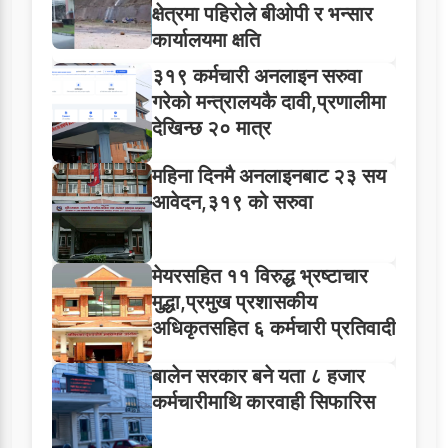
क्षेत्रमा पहिरोले बीओपी र भन्सार
कार्यालयमा क्षति
३१९ कर्मचारी अनलाइन सरुवा
गरेको मन्त्रालयकै दावी,प्रणालीमा
देखिन्छ २० मात्र
महिना दिनमै अनलाइनबाट २३ सय
आवेदन,३१९ को सरुवा
मेयरसहित ११ विरुद्ध भ्रष्टाचार
मुद्धा,प्रमुख प्रशासकीय
अधिकृतसहित ६ कर्मचारी प्रतिवादी
बालेन सरकार बने यता ८ हजार
कर्मचारीमाथि कारवाही सिफारिस