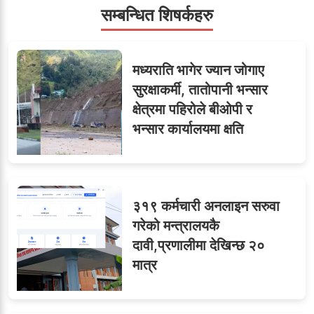
सहसचिवमा प्रथम भएका
सम्बन्धित शिषर्कहरु
६
विजयकुमार शर्माको लोकसेवा
टिप्स
मध्यराति भागेर ज्यान जोगाए
सुरक्षाकर्मी, तातोपानी भन्सार
क्षेत्रमा पहिरोले बीओपी र
ओएनएमका नाममा अत्याचार :
७
भन्सार कार्यालयमा क्षति
सब–इन्जिनियरहरुको गम्भीर
ध्यानाकर्षण
३१९ कर्मचारी अनलाइन सरुवा
८
जुनियरलाई दोहोरो जिम्मेवारी,
गरेको मन्त्रालयकै
मन्त्रालयभित्र असन्तुष्टि
दावी,प्रणालीमा देखिन्छ २०
मात्र
लगनखेल मालपोतका तीन नासु