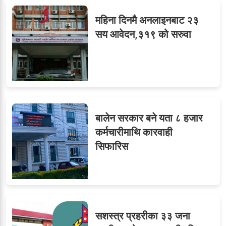
९
र दुई लेखापढी व्यवसायी ३ लाख
महिना दिनमै अनलाइनबाट २३
घुससहित पक्राउ
सय आवेदन,३१९ को सरुवा
बालेन सरकार बने यता ८ हजार
कर्मचारीमाथि कारवाही
सिफारिस
सशस्त्र प्रहरीका ३३ जना