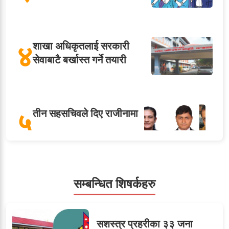
४
शाखा अधिकृतलाई सरकारी
सेवाबाटै बर्खास्त गर्ने तयारी
५
तीन सहसचिवले दिए राजीनामा
ओएनएमका नाममा अत्याचार :
सम्बन्धित शिषर्कहरु
६
सब–इन्जिनियरहरुको गम्भीर
ध्यानाकर्षण
सशस्त्र प्रहरीका ३३ जना