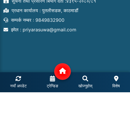
सुचना तथा प्रसारण बिभाग दर्ता :४३९५-२०८०/८१
प्रधान कार्यालय : पुतलीसडक, काठमाडौं
सम्पर्क नम्बर : 9849832900
इमेल :
priyarasuwa@gmail.com
नयाँ अपडेट
ट्रेन्डिङ
खोज्नुहोस्
विशेष
COPYRIGHT © 2024 | ALL RIGHTS RESERVED.