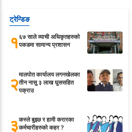
ट्रेन्डिङ
१
६७ साले व्याची अधिकृतहरुको
पकडमा सामान्य प्रशासन
मालपोत कार्यालय लगनखेलका
२
तीन नासु ३ लाख घुससहित
पक्राउ
३
कस्ले बुझ्छ र हामी करारका
कर्मचारीहरुको कहर ?