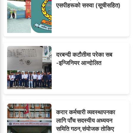
एसपीहरूको सरुवा (सूचीसहित)
सहसचिवमा प्रथम भएका
७
विजयकुमार शर्माको लोकसेवा
टिप्स
दरबन्दी कटौतीमा परेका सब
८
जुनियरलाई दोहोरो जिम्मेवारी,
-इन्जिनियर आन्दोलित
मन्त्रालयभित्र असन्तुष्टि
लगनखेल मालपोतका तीन नासु
९
र दुई लेखापढी व्यवसायी ३ लाख
करार कर्मचारी व्यवस्थापनका
घुससहित पक्राउ
लागि पाँच सदस्यीय अध्ययन
समिति गठन,संयोजक तोकिए