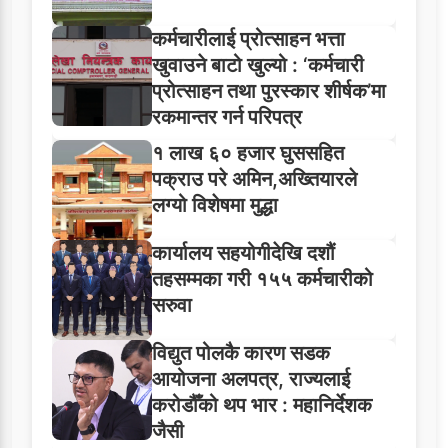
कर्मचारीलाई प्रोत्साहन भत्ता
खुवाउने बाटो खुल्यो : ‘कर्मचारी
प्रोत्साहन तथा पुरस्कार शीर्षक’मा
रकमान्तर गर्न परिपत्र
१ लाख ६० हजार घुससहित
पक्राउ परे अमिन,अख्तियारले
लग्यो विशेषमा मुद्धा
कार्यालय सहयोगीदेखि दशौं
तहसम्मका गरी १५५ कर्मचारीको
सरुवा
विद्युत पोलकै कारण सडक
आयोजना अलपत्र, राज्यलाई
करोडौँको थप भार : महानिर्देशक
जैसी