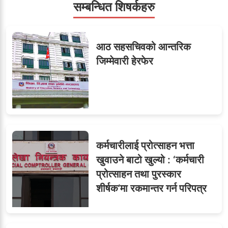
सम्बन्धित शिषर्कहरु
सहसचिवमा प्रथम भएका
६
आठ सहसचिवको आन्तरिक
विजयकुमार शर्माको लोकसेवा
जिम्मेवारी हेरफेर
टिप्स
७
तीन सहसचिवले दिए राजीनामा
कर्मचारीलाई प्रोत्साहन भत्ता
खुवाउने बाटो खुल्यो : ‘कर्मचारी
प्रोत्साहन तथा पुरस्कार
८
जुनियरलाई दोहोरो जिम्मेवारी,
शीर्षक’मा रकमान्तर गर्न परिपत्र
मन्त्रालयभित्र असन्तुष्टि