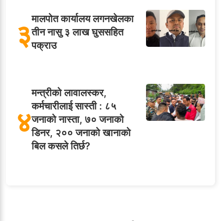
मालपोत कार्यालय लगनखेलका
३
तीन नासु ३ लाख घुससहित
पक्राउ
मन्त्रीको लावालस्कर,
कर्मचारीलाई सास्ती : ८५
४
जनाको नास्ता, ७० जनाको
डिनर, २०० जनाको खानाको
बिल कसले तिर्छ?
५
शाखा अधिकृतलाई सरकारी
सेवाबाटै बर्खास्त गर्ने तयारी