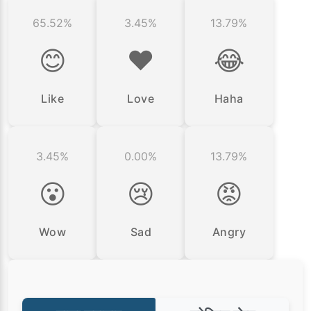
65.52%
3.45%
13.79%
😊
❤️
😂
Like
Love
Haha
3.45%
0.00%
13.79%
😮
😢
😡
Wow
Sad
Angry