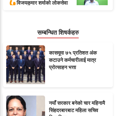
५
विजयकुमार शर्माको लोकसेवा
टिप्स
सम्बन्धित शिषर्कहरु
६
तीन सहसचिवले दिए राजीनामा
कासमूमा ७५ प्रतिशत अंक
कटाउने कर्मचारीलाई मात्र
प्रोत्साहन भत्ता
ओएनएमका नाममा अत्याचार :
७
सब–इन्जिनियरहरुको गम्भीर
ध्यानाकर्षण
नयाँ सरकार बनेको चार महिनामै
८
जुनियरलाई दोहोरो जिम्मेवारी,
सिंहदरबारबाट महिला सचिव
मन्त्रालयभित्र असन्तुष्टि