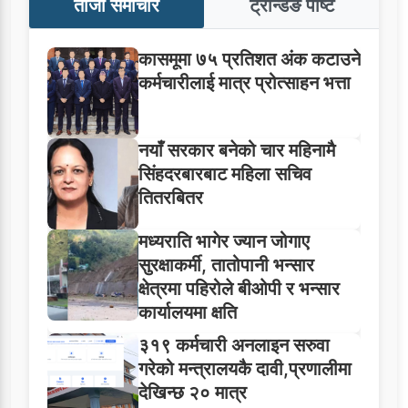
ताजा समाचार
ट्रेन्डिङ पोष्ट
कासमूमा ७५ प्रतिशत अंक कटाउने
कर्मचारीलाई मात्र प्रोत्साहन भत्ता
नयाँ सरकार बनेको चार महिनामै
सिंहदरबारबाट महिला सचिव
तितरबितर
मध्यराति भागेर ज्यान जोगाए
सुरक्षाकर्मी, तातोपानी भन्सार
क्षेत्रमा पहिरोले बीओपी र भन्सार
कार्यालयमा क्षति
३१९ कर्मचारी अनलाइन सरुवा
गरेको मन्त्रालयकै दावी,प्रणालीमा
देखिन्छ २० मात्र