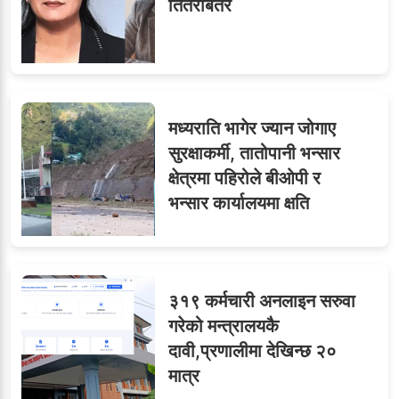
तितरबितर
मन्त्रीको लावालस्कर,
कर्मचारीलाई सास्ती : ८५
९
मध्यराति भागेर ज्यान जोगाए
जनाको नास्ता, ७० जनाको
सुरक्षाकर्मी, तातोपानी भन्सार
डिनर, २०० जनाको खानाको
क्षेत्रमा पहिरोले बीओपी र
बिल कसले तिर्छ?
भन्सार कार्यालयमा क्षति
३१९ कर्मचारी अनलाइन सरुवा
गरेको मन्त्रालयकै
दावी,प्रणालीमा देखिन्छ २०
मात्र