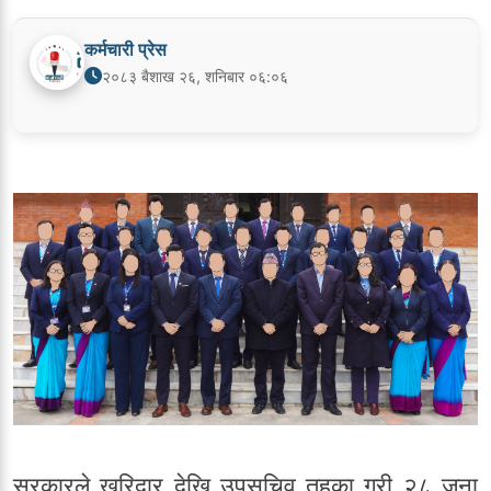
कर्मचारी प्रेस
२०८३ बैशाख २६, शनिबार ०६:०६
सरकारले खरिदार देखि उपसचिव तहका गरी २८ जना