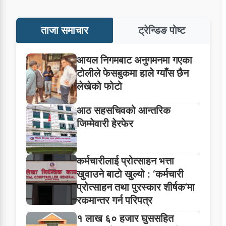
ताजा समाचार
ट्रेन्डिङ पोष्ट
आयल निगमबाट अनुगमनमा गएका
टोलीले फेसबुकमा हाले ग्याँस छैन
लेखेको फोटो
आठ सहसचिवको आन्तरिक
जिम्मेवारी हेरफेर
कर्मचारीलाई प्रोत्साहन भत्ता
खुवाउने बाटो खुल्यो : ‘कर्मचारी
प्रोत्साहन तथा पुरस्कार शीर्षक’मा
रकमान्तर गर्न परिपत्र
१ लाख ६० हजार घुससहित