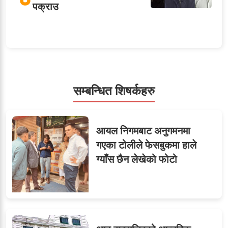
पक्राउ
५
शाखा अधिकृतलाई सरकारी
सेवाबाटै बर्खास्त गर्ने तयारी
सम्बन्धित शिषर्कहरु
सहसचिवमा प्रथम भएका
६
आयल निगमबाट अनुगमनमा
विजयकुमार शर्माको लोकसेवा
गएका टोलीले फेसबुकमा हाले
टिप्स
ग्याँस छैन लेखेको फोटो
७
तीन सहसचिवले दिए राजीनामा