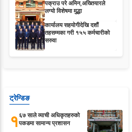
पक्राउ परे अमिन,अख्तियारले
लग्यो विशेषमा मुद्धा
कार्यालय सहयोगीदेखि दशौं
तहसम्मका गरी १५५ कर्मचारीको
सरुवा
ट्रेन्डिङ
१
६७ साले व्याची अधिकृतहरुको
पकडमा सामान्य प्रशासन