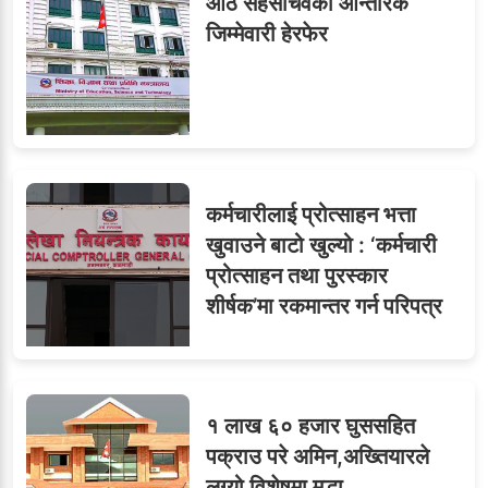
आठ सहसचिवको आन्तरिक
जिम्मेवारी हेरफेर
८
जुनियरलाई दोहोरो जिम्मेवारी,
मन्त्रालयभित्र असन्तुष्टि
कर्मचारीलाई प्रोत्साहन भत्ता
ओएनएमका नाममा अत्याचार :
९
खुवाउने बाटो खुल्यो : ‘कर्मचारी
सब–इन्जिनियरहरुको गम्भीर
प्रोत्साहन तथा पुरस्कार
ध्यानाकर्षण
शीर्षक’मा रकमान्तर गर्न परिपत्र
१ लाख ६० हजार घुससहित
पक्राउ परे अमिन,अख्तियारले
लग्यो विशेषमा मुद्धा