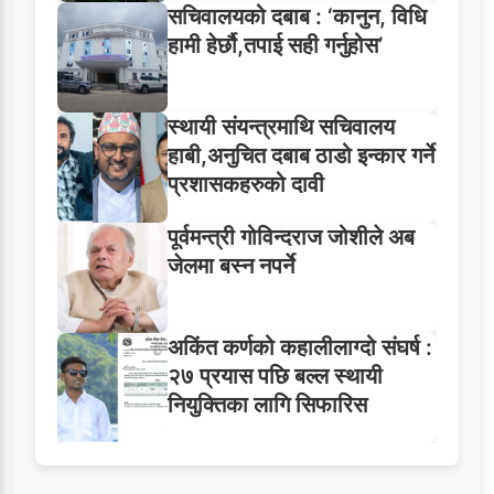
सचिवालयको दबाब : ‘कानुन, विधि
हामी हेर्छौ,तपाई सही गर्नुहोस’
स्थायी संयन्त्रमाथि सचिवालय
हाबी,अनुचित दबाब ठाडो इन्कार गर्ने
प्रशासकहरुको दावी
पूर्वमन्त्री गोविन्दराज जोशीले अब
जेलमा बस्न नपर्ने
अकिंत कर्णको कहालीलाग्दो संघर्ष :
२७ प्रयास पछि बल्ल स्थायी
नियुक्तिका लागि सिफारिस