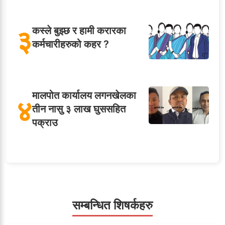
३
कस्ले बुझ्छ र हामी करारका
कर्मचारीहरुको कहर ?
मालपोत कार्यालय लगनखेलका
४
तीन नासु ३ लाख घुससहित
पक्राउ
५
शाखा अधिकृतलाई सरकारी
सेवाबाटै बर्खास्त गर्ने तयारी
सम्बन्धित शिषर्कहरु