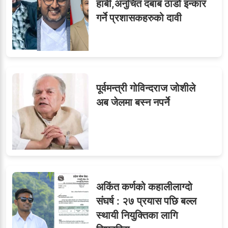
९
हाबी,अनुचित दबाब ठाडो इन्कार
सब–इन्जिनियरहरुको गम्भीर
गर्ने प्रशासकहरुको दावी
ध्यानाकर्षण
पूर्वमन्त्री गोविन्दराज जोशीले
अब जेलमा बस्न नपर्ने
अकिंत कर्णको कहालीलाग्दो
संघर्ष : २७ प्रयास पछि बल्ल
स्थायी नियुक्तिका लागि