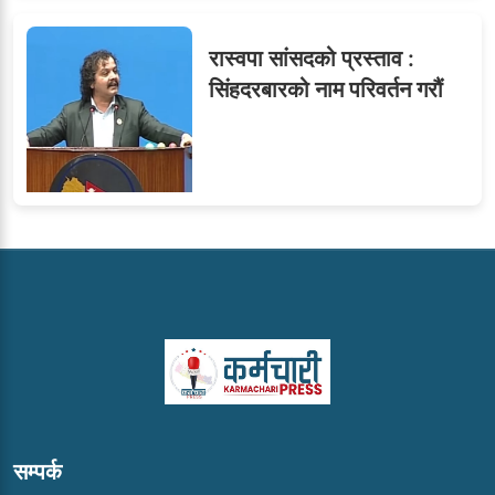
रास्वपा सांसदको प्रस्ताव :
सिंहदरबारको नाम परिवर्तन गरौं
सम्पर्क