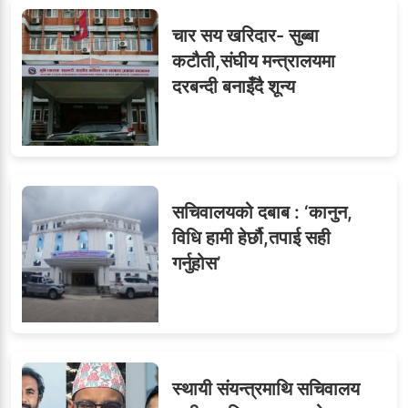
सहसचिवमा प्रथम भएका
६
चार सय खरिदार- सुब्बा
विजयकुमार शर्माको लोकसेवा
कटौती,संघीय मन्त्रालयमा
टिप्स
दरबन्दी बनाइँदै शून्य
७
तीन सहसचिवले दिए राजीनामा
सचिवालयको दबाब : ‘कानुन,
विधि हामी हेर्छौ,तपाई सही
गर्नुहोस’
८
जुनियरलाई दोहोरो जिम्मेवारी,
मन्त्रालयभित्र असन्तुष्टि
स्थायी संयन्त्रमाथि सचिवालय
ओएनएमका नाममा अत्याचार :