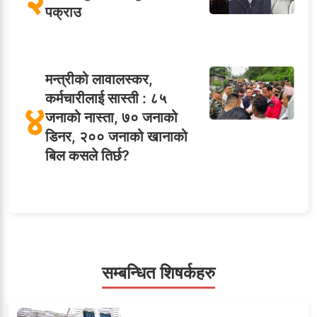
पक्राउ
मन्त्रीको लावालस्कर,
कर्मचारीलाई सास्ती : ८५
४
जनाको नास्ता, ७० जनाको
डिनर, २०० जनाको खानाको
बिल कसले तिर्छ?
५
शाखा अधिकृतलाई सरकारी
सेवाबाटै बर्खास्त गर्ने तयारी
सम्बन्धित शिषर्कहरु
सहसचिवमा प्रथम भएका