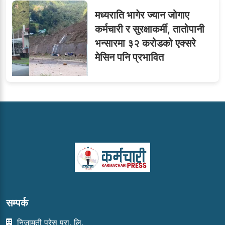
मध्यराति भागेर ज्यान जोगाए
कर्मचारी र सुरक्षाकर्मी, तातोपानी
भन्सारमा ३२ करोडको एक्सरे
मेसिन पनि प्रभावित
सम्पर्क
निजामती प्रेस प्रा. लि.