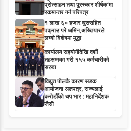
प्रोत्साहन तथा पुरस्कार शीर्षक’मा
रकमान्तर गर्न परिपत्र
१ लाख ६० हजार घुससहित
पक्राउ परे अमिन,अख्तियारले
लग्यो विशेषमा मुद्धा
कार्यालय सहयोगीदेखि दशौं
तहसम्मका गरी १५५ कर्मचारीको
सरुवा
विद्युत पोलकै कारण सडक
आयोजना अलपत्र, राज्यलाई
करोडौँको थप भार : महानिर्देशक
जैसी