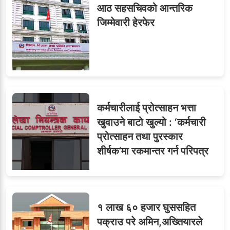
६
आठ सहसचिवको आन्तरिक
विजयकुमार शर्माको लोकसेवा
जिम्मेवारी हेरफेर
टिप्स
७
तीन सहसचिवले दिए राजीनामा
कर्मचारीलाई प्रोत्साहन भत्ता
खुवाउने बाटो खुल्यो : ‘कर्मचारी
प्रोत्साहन तथा पुरस्कार
८
जुनियरलाई दोहोरो जिम्मेवारी,
शीर्षक’मा रकमान्तर गर्न परिपत्र
मन्त्रालयभित्र असन्तुष्टि
१ लाख ६० हजार घुससहित
ओएनएमका नाममा अत्याचार :
९
पक्राउ परे अमिन,अख्तियारले
सब–इन्जिनियरहरुको गम्भीर