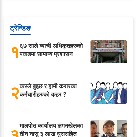
ट्रेन्डिङ
१
६७ साले व्याची अधिकृतहरुको
पकडमा सामान्य प्रशासन
२
कस्ले बुझ्छ र हामी करारका
कर्मचारीहरुको कहर ?
मालपोत कार्यालय लगनखेलका
३
तीन नासु ३ लाख घुससहित