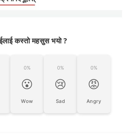
ईलाई कस्तो महसुस भयो ?
0%
0%
0%

😮
😢
😡
Wow
Sad
Angry