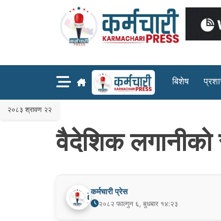
Skip
to
content
बिशेष
प्रश
२०८३ श्रावण २२
वैदेशिक लगानीको 
कर्मचारी प्रेस
२०८२ फाल्गुन ६, बुधबार १४:२३