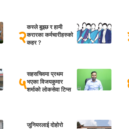
कस्ले बुझ्छ र हामी
२
करारका कर्मचारीहरुको
कहर ?
सहसचिवमा प्रथम
५
भएका विजयकुमार
शर्माको लोकसेवा टिप्स
जुनियरलाई दोहोरो