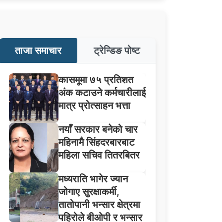
ताजा समाचार
ट्रेन्डिङ पोष्ट
कासमूमा ७५ प्रतिशत
अंक कटाउने कर्मचारीलाई
मात्र प्रोत्साहन भत्ता
नयाँ सरकार बनेको चार
महिनामै सिंहदरबारबाट
महिला सचिव तितरबितर
मध्यराति भागेर ज्यान
जोगाए सुरक्षाकर्मी,
तातोपानी भन्सार क्षेत्रमा
पहिरोले बीओपी र भन्सार