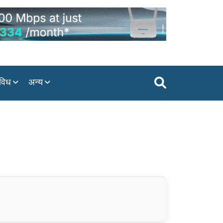
विध
अन्य