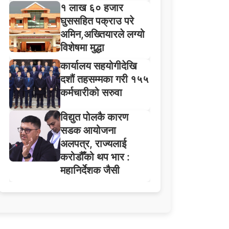
१ लाख ६० हजार
घुससहित पक्राउ परे
अमिन,अख्तियारले लग्यो
विशेषमा मुद्धा
कार्यालय सहयोगीदेखि
दशौं तहसम्मका गरी १५५
कर्मचारीको सरुवा
विद्युत पोलकै कारण
सडक आयोजना
अलपत्र, राज्यलाई
करोडौँको थप भार :
महानिर्देशक जैसी