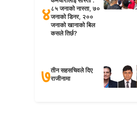
कर्मचारीलाई सास्ती :
४
८५ जनाको नास्ता, ७०
जनाको डिनर, २००
जनाको खानाको बिल
कसले तिर्छ?
७
तीन सहसचिवले दिए
राजीनामा