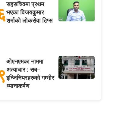
सहसचिवमा प्रथम
६
भएका विजयकुमार
शर्माको लोकसेवा टिप्स
ओएनएमका नाममा
९
अत्याचार : सब–
इन्जिनियरहरुको गम्भीर
ध्यानाकर्षण