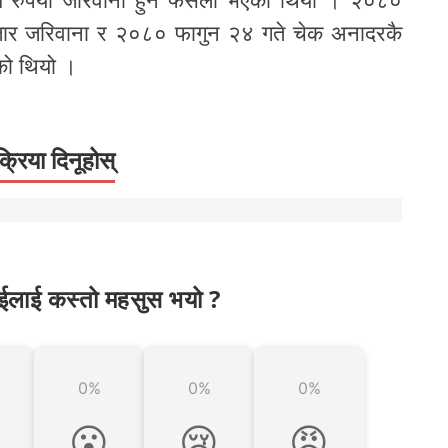
 रुपैयाँ जरिवाना हुने फैसला भएको थियो । २०८०
हजार जरिवाना र २०८० फागुन २४ गते चेक अनादरकै
एको थियो ।
क्रिया दिनूहोस्
ईलाई कस्तो महसुस भयो ?
0%
0%
0%

😮
😢
😡