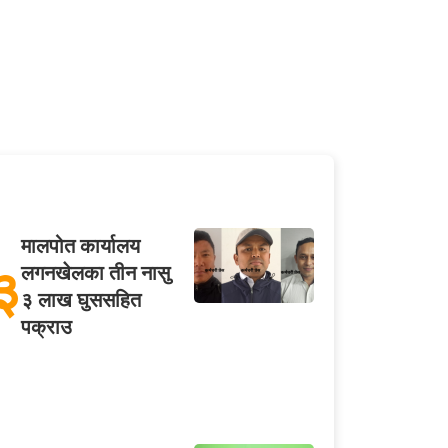
मालपोत कार्यालय
३
लगनखेलका तीन नासु
३ लाख घुससहित
पक्राउ