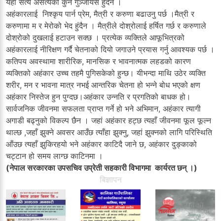
यहाँ सत्य असत्यको कुनै गुञ्जायस हुँदैन ।
अहंकारलाई निश्कृय पार्न प्रेम, मैत्री र करुणा बढाउनु पर्छ ।मैत्री र
करुणामा म र मेरोको भेद हुंदैन । मैत्रीले दोश्रोलाई हर्षित गर्छ र करुणाले
दोश्रोको दुखलाई हटाउन सक्छ । प्रत्येक व्यक्तिले आफूभित्रको
अहंकारलाई नीरिक्षण गर्दै चेतनाको दियो जगाउने प्रयास गर्नु आवश्यक पर्छ ।
कतिपय अवस्थामा शारीरिक, मानसिक र भावनात्मक लहडको कारण
व्यक्तिको अहंकार उच्च तहमै पुगिसकेको हुन्छ। यीभन्दा माथि उठेर व्यक्ति
शरीर, मन र भावना मात्र नभई आन्तरिक चेतना हो भन्ने बोध भएको क्षण
अहंकार निस्तेज हुन पुग्दछ।अहंकार उन्नति र प्रगतिको बाधक हो।
सार्वजनिक जीवनमा सफलता प्राप्त गर्ने हो भने अभिमान, अहंकार त्यागी
अगाडी बढ्नुको विकल्प छैन । जहां अहंकार हट्छ त्यहाँ जीवनमा फूल फूल्न
थाल्छ ,जहाँ झुक्ने अवसर आउँछ त्याँहा झुक्नु, जहां झुक्नको लागि परिस्थिति
आँउछ त्यहाँ झुकिरहयो भने अहंकार काटिदै जाने छ, अहंकार दुङ्काको
चट्टान हो समय लाग्छ काटिनमा ।
(नेपाल सरकारका उपसचिव उप्रेती सहकारी विभागमा कार्यरत छन् ।)
बिज्ञापन