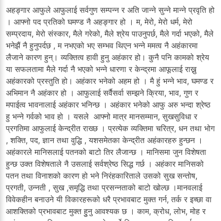
अहङ्गार आफुले आफुलाई सर्वगुण सम्पन्न र अति जान्ने सुन्ने मान्ने प्रवृति हो
। आफ्नो पद प्रतिको घमण्ड नै अहङ्गार हो । म, मेरो, मेरो धर्म, मेरो
सम्प्रदाय, मेरो संस्कार, मैले गरेको, मैले श्रेय पाउनुपर्छ, मैले गर्दा भएको, मैले
भनेझैं नै हुनुपर्दछ , म नभएको भए सम्भव थिएन भन्ने ममत्व नै अहंकारमा
लैजाने कारण हुन्। व्यक्तित्व हावी हुनु अहंकार हो। कुनै पनि कामको श्रेय
या सफलतामा मैले गर्दा नै भएको भन्ने धारणा र केन्द्रमा आफूलाई राख्नु
अहंकारको प्रस्तुति हो। अहंकार भनेको अहम हो । मै हुं भन्ने भाव, घमण्ड र
अभिमान नै अहंकार हो । आफुलाई सर्वैसर्वा सम्झने क्रिया, भाव, गुण र
मपाईत्व भावनालाई अहंकार भनिन्छ । अहंकार भनेको आफु अरु भन्दा श्रेष्ठ
हु भन्ने गर्वको भाव हो । यसले आफ्नो मात्र मानसम्मान, सुखसुविधा र
प्रगतिमा आफुलाई केन्द्रीत राख्छ । प्रत्येक व्यक्तिमा चरित्र, धन तथा भोग
, शक्ति, पद, ज्ञान तथा वुद्धि , यशसमेतका केन्द्रीत अहंकारहरु हुन्छन ।
अहंकारले मानिसलाई पतनको बाटो तिर लैजान्छ । मानिसमा जुन विशेषता
हुन्छ उक्त विशेषताले नै उसलाई सर्वश्रेष्ठ सिद्ध गर्छ । अहंकार मानिसको
पतन तथा विनाशको कारण हो भने निरंहकारिताले उसको सुख सन्तोष,
प्रगती, उन्नती , सुख ,समृद्धि तथा प्रसन्नताको बाटो खोल्छ ।मानवलाई
विवेकहीन बनाउने यी विकारहरूको धरै प्रभावबाट मुक्त गर्न, तर्क र इच्छा वा
आशक्तिको प्रभावबाट मुक्त हुुनु आवश्यक छ । काम, क्रोध, लोभ, मोह र