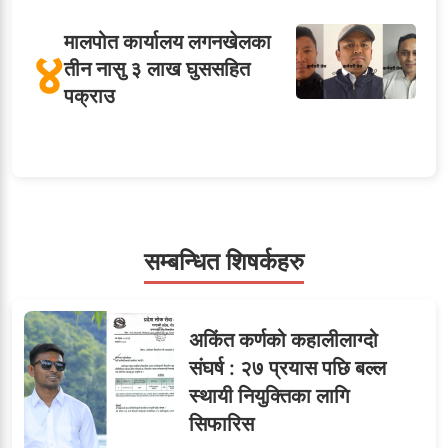
मालपोत कार्यालय लगनखेलका
४
तीन नासु ३ लाख घुससहित
पक्राउ
५
शाखा अधिकृतलाई सरकारी
सेवाबाटै बर्खास्त गर्ने तयारी
सम्बन्धित शिषर्कहरु
सहसचिवमा प्रथम भएका
६
अकिंत कर्णको कहालीलाग्दो
विजयकुमार शर्माको लोकसेवा
संघर्ष : २७ प्रयास पछि बल्ल
टिप्स
स्थायी नियुक्तिका लागि
सिफारिस