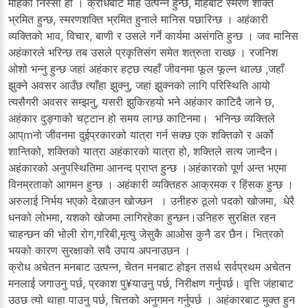
मोहको निस्सा हो । क्रोधबाट मोह उत्पन्न हुन्छ, मोहबाट स्मरण शक्ति
भ्रमित हुन्छ, स्मरणशक्ति भ्रमित हुनाले मानिस पछारिन्छ । अहंकारी
व्यक्तिको भाव, विचार, बाणी र उसले गर्ने कार्यमा असंगति हुन्छ । जव मानिस
अहंकारले भरिन्छ तब उसले प्रकृतिसंग समेत शत्रुता राख्छ । रजनिश
ओशो भन्नु हुन्छ जहां अहंकार हट्छ त्यहाँ जीवनमा फूल फूल्न थाल्छ ,जहाँ
झुक्ने अवसर आउँछ त्याँहा झुक्नु, जहां झुक्नको लागि परिस्थिति आयो
त्यसैगरी अवसर सम्झनु, यसरी झुकिरहयो भने अहंकार काटिदै जाने छ,
अहंकार दुङ्गाको चट्टान हो समय लाग्छ काटिनमा। भनिन्छ व्यक्तिले
आप्mनो जीवनमा दुईप्रकारको यात्रा गर्न सक्छ एक शक्तिको र अर्को
शान्तिको, शक्तिको यात्रा अहंकारको यात्रा हो, शक्तिले सत्य जान्दैन।
अहंकारको अनुपस्थितिमा आनन्द प्राप्त हुन्छ ।अहंकारको पूर्ण अन्त भएमा
विनम्रताको आगमन हुन्छ । अहंकारी व्यक्तिहरु आक्रमक र हिंसक हुन्छ ।
अरुलाई निर्भय भएको देखाउन खोज्छन । उनीहरु ठूलो पदको खोजमा, धेरै
धनको लोभमा, यशको खोजमा लागिरहेका हुन्छन।उनिहरु सुरक्षित रहन
चाहन्छन की भोली रोग,गरिबी,मृत्यु जेसुकै आओस कुनै डर छैन। भित्रको
भयको कारण सुरक्षाको सवै उपाय अपनाउछन ।
क्रोध अचेतन मनबाट उत्पन्न, चेतन मनबाट होइन तसर्थ सर्वप्रथम अचेतन
मनलाई जगाउनु पर्छ, प्रकाश पु¥याउनु पर्छ, निरीक्षण गर्नुपर्छ। वृत्ति जंहाबाट
उठछ त्यो थाहा पाउनु पर्छ, चित्तको अनुगमन गर्नुपर्छ । अहंकारबाट मुक्त हुन