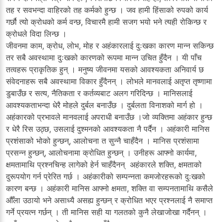
तह र सवभन्दा वाहिरको तह कर्मको हुन्छ । जव हामी हिंसाको रुपको कार्य
गर्छौ त्यो क्रोधको कर्म वन्छ, विचारमै हामी सजग भयो भने त्यही रोकिन्छ र
क्रोधले विदा लिन्छ ।
जीवनमा काम, क्रोध, लोभ, मोह र अहंकारलाई दुःखका कारण मान्न सकिन्छ
तर सबै अवस्थामा दुःखको कारणको रूपमा मान्न उचित हुँदैन । यी पाँच
तत्वहरू प्राकृतिक हुन् । मनुष्य जीवनमा यसको आवश्यकता अनिवार्य छ
संवेदनाहरू सबै अवस्थामा विकार हुँदैनन् । लोभले मानवलाई अतृप्त तृष्णामा
डुबाउँछ र सत्य, नैतिकता र कर्तव्यबाट अलग गरिदिन्छ । मानिसलाई
आवश्यकताभन्दा धेरै मोहले दुर्बल बनाउँछ । दुर्बलता विनाशको मार्ग हो ।
अहंकारको प्रभावले मानवलाई अपराधी बनाउँछ ।जो व्यक्तिमा अहंकार हुन्छ
र धेरै रिस उठ्छ, उसलाई दुश्मनको आवश्यकता नै पर्दैन । अहंकारी मानिस
प्रशंसाको भोको हुन्छन्, आलोचना त सुन्नै चाहँदैन । मानिस प्रशंसामा
प्रसन्न हुन्छन्, आलोचनामा क्रोधित हुन्छन् । उनीहरू आफ्नो कार्यमा,
क्षमतामाथि प्रश्नचिन्ह लागेको हेर्न चाहँदैनन् अहंकारले शक्ति, क्षमताको
दुरूपयोग गर्न प्रेरित गर्छ । अहंकारीको सम्पन्नता कमजोरहरूको दुःखको
कारण बन्छ । अहंकारी मानिस आफ्नो क्षमता, शक्ति वा सम्पनतामाथि कसैले
औँला उठायो भने असाध्यै असह्य हुन्छन् र क्रोधित भएर प्रश्नलाई नै समाप्त
गर्ने प्रयत्न गर्छन् । ती मानिस सही या गलतको कुनै लेखाजोखा गर्दैनन् ।