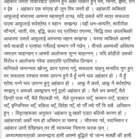
अहंकार जस्ता विकारबाट उत्पन्न हुने अर्को विकार हुन् भय, चिन्ता, ईष्र्या, राग
र द्वेष । अहंकार एक संग्रह हो जुन विष जस्तै हो । अहंकारी व्यक्तिले
आफुलाई संसारमा अत्यन्त महत्वपुर्ण ठान्छ, यदि उसले थोरै मात्र सफलता
पाएमा आफुलाई सर्वश्रेष्ठ र महान सम्झन्छ ।यही धन–सम्पत्ति, शारीरीक
सौन्दर्य, जाती, वंश, बृद्धि, कला पद प्रतिष्ठा तपस्या, सिद्धि तथा उपलब्धिको
आधारमा उसले आफुलाई अरुभन्दा महान सम्झन्छ । यस्ता व्यक्तिले आफ्नो
सधै चाकडी र प्रशंसा गर्नेलाई सम्मान गर्ने गर्छन् । यीनले अरुमाथी अधिपत्य
जमाउन चाहान्छन् र आफ्नो आलोचना सुन्न चाहान्नन् । यदि कोहीले उसको
विरोध र आलोचना गरेमा उसप्रति प्रतिशोध लिन्छन ।
मानिसले सम्पन्नता खोज्नु, ज्ञान प्राप्त गर्नु, सफलता चाहनु मानवीय गुण हुन्
तर सफलता पश्चात मनमा उत्पन्न हुने मै हुँ भन्ने भाव अहंकार हो । मै हुँ
श्रेष्ठ भन्ने भाव उत्पन्न हुनु अहंकार हो । आफू नै कर्ता, आफू नै सर्वश्रेष्ठ
सम्झनु र अरूको अवमूल्यन गर्नु ठूलो अहंकार हो । मैले धन कमाएँ, मैले
डिग्री पास गरेँ, मैले पिएचडी गरे, मैले पुरस्कार पाएँ, सम्मान पाएँ, डाक्टर
भएँ, इन्जिनियर भएँ, वकिल भएँ, विदेश गएँ, यो गरेँ त्यो गरेँ यि सबै अभिमान
हुन् । विद्वानहरूका अनुसार ‘अहंकार दुःखको एउटा बलियो कारण हो ।
अहंकारको अर्को नाम हो अभिमान वा घमण्ड । जीवनमा गर्व, स्वाभिमान र
अहंकार उस्तै देखिन्छन् तर ती स्वरूपमा नितान्त फरक छन् ।
अध्यात्मशास्त्रको अध्यनद्वारा हामी आफ्नो बुद्धिले यो जान्न सक्छौं की हामी