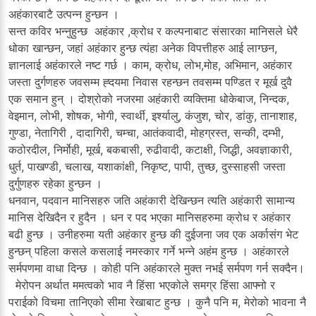
अहंकारबाटै उत्पन्न हुन्छन ।
सन्त कविर भन्नुहुन्छ अहंकार ,क्रोध र कल्पनाबाट संसारका मानिसले धेरै
धोका खान्छन, जहां अहंकार हुन्छ त्यंहा अनेक विपत्तीहरु आई लाग्छन,
ज्ञानलाई अहंकारले नष्ट गर्छ । काम, क्रोध, लोभ,मोह, अभिमान, अहंकार
जस्ता दुर्गणहरु जवसम्म ह्दयमा निवास रहन्छन तवसम्म पण्डित र मूर्ख दुवै
एक समान हुन् । दोश्रोको नजरमा अहंकारी व्यक्तिमा धोकेबाज, निन्दक,
वेइमान, लोभी, शोषक, भोगी, स्वार्थी, इर्श्यालु, कंजुश, चोर, डांकु, तानाशाह,
गुण्डा, नेतागिरी , दादागिरी, चम्चा, आतंकवादी, मोहग्रस्त, सन्की, दम्भी,
कठोरदील, निर्मोही, मूर्ख, बकबासी, रुढीवादी, कटाक्षी, जिद्धी, अवज्ञाकारी,
धुर्त, पाखण्डी, चलाख, यशाकांक्षी, निकृष्ट, पापी, तुच्छ, दुस्साहसी जस्ता
दुर्गुणहरु रहेका हुन्छन ।
धनवान, पदवान मानिसहरु जति अहंकारी देखिन्छन त्यति अहंकारी सामान्य
मानिस देखिदैन र हुदैन । धन र पद भएका मानिसहरुमा क्रोध र अहंकार
बढी हुन्छ । उनीहरुमा यती अहंकार हुन्छ की दुईजना जव एक अर्कासंग भेट
हुन्छन् पहिला कसले कसलाई नमस्कार गर्ने भन्ने अहंम हुन्छ । अहंकारले
सर्मपणमा वाधा दिन्छ । कोही पनि अहंकारले मुक्त नभई सर्मपण गर्न सक्दैन।
मेरोपन अर्थात ममत्वको भाव नै हिंसा भएकोले समग्र हिंसा आफ्नो र
पराईको विचमा तानिएको सीमा रेखाबाट हुन्छ । कुनै पनि म, मेरोको भावना नै