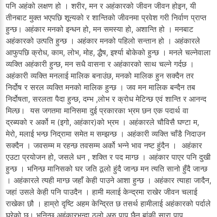
पनि अहंको लक्षण हो । शरीर, मन र अहंकारको जीवन जीवन होइन, यी
तीनबाट मुक्त भएपछि शून्यको र शान्तिको जीवनमा प्रवेश गरी निर्वाण प्राप्त
हुन्छ। अहंकार मनको इन्धन हो, मन समस्या हो, अशान्ति हो । मनबाट
अहंकारको उत्पति हुन्छ । अहंकार मनको पहिलो सन्तान हो । अहंकारले
आफुपछि क्रोध, काम, लोभ, मोह, द्धैष, इर्श्या बोकेको हुन्छ । मनले चल्नेवाला
व्यक्ति अहंकारी हुन्छ, मन सधै वासना र अहंकारको साथ चल्ने गर्दछ ।
अहंकारी व्यक्ति मनलाई मालिक बनाउंछ, मनको मालिक हुन सक्दैन तर
निर्दोष र सरल व्यक्ति मनको मालिक हुन्छ । जव मन मालिक बन्दैन तब
निर्दोषता, सरलता पैदा हुन्छ, दम्भ ,लोभ र क्रोध मेटिन्छ एवं शान्ति र आनन्द
मिल्छ। यस जगतमा मानिसमा दुई प्रकारका भ्रम छन एक पदार्थ वा
द्रब्यको र अर्को म (इगो, अहंकार)को भ्रम । अहंकारले चौविसै घण्टा म,
मेरो, मलाई भन्छ निद्रामा समेत म सम्झन्छ । अहंकारी व्यक्ति चाँडै निदाउन
सक्दैन । जवसम्म म रहन्छ तवसम्म अर्को भन्ने भाव नष्ट हुंदैन । अहंकार
एउटा प्रयोजन हो, जसले धन , शक्ति र पद माग्छ । अहंकार पाएर पनि दुखी
हुन्छ । भनिन्छ मानिसको घर जति ठूलो हुंदै जान्छ मन त्यति सानो हुँदै जान्छ
। अहंकारले त्यही माग्छ जहाँ केही पाउने आशा हुन्छ । अहंकार त्याहा जादैन,
जहां उसले केही पनि पाउदैन । हामी मलाई केन्द्रमा राखेर जीवन चलाई
राखेका छौ । हाम्रो दृष्टि अहम केन्द्रित छ तसर्थ हामीलाई अहंकारको पर्दाले
घरेको छ। भनिन्छ अहंकारभन्दा ठूलो अरु पाप छैन बांकी सारा पाप