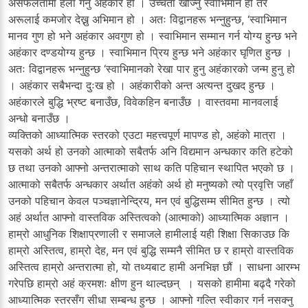
असफलतामा हेला गर्नु अहंकार हो । उच्चता खोज्नु स्वाभिमान हो तर
अरूलाई कमजोर देख्नु अभिमान हो । अतः विद्वानहरू भन्नुहुन्छ, ‘स्वाभिमान
मानव गुण हो भने अहंकार अवगुण हो । स्वाभिमान सम्मान गर्न योग्य हुन्छ भने
अहंकार दण्डयोग्य हुन्छ । स्वाभिमान प्रिय हुन्छ भने अहंकार घृणित हुन्छ ।
अतः विद्वानहरू भन्नुहुन्छ ‘स्वाभिमानको रेखा पार हुनु अहंकारको जन्म हुनु हो
। अहंकार सबैभन्दा दुःख हो । अहंकारीको अन्त अत्यन्त दुखद हुन्छ ।
अहंकारले बुद्धि भ्रष्ट बनाउँछ, विवेकहिन बनाउँछ । वास्तवमा मानवलाई
अन्धो बनाउँछ ।
व्यक्तिको आध्यात्मिक स्तरको एउटा महत्त्वपूर्ण मापण्ड हो, अहंको मात्रा ।
यसको अर्थ हो उनको आत्माको सबैतर्फ अनि विद्यमान अन्धकार कति हटेको
छ तथा उनको आफ्नो अन्तरात्माको साथ कति पहिचान स्थापित भएको छ ।
आत्माको सबैतर्फ अन्धकार अर्थात अहंको अर्थ हो मनुष्यको त्यो प्रवृत्ति जहाँ
उनको पहिचान केवल पञ्चज्ञानेन्द्रिय, मन एवं बुद्धिसम्म सीमित हुन्छ । त्यो
अहं अर्थात आफ्नो वास्तविक अस्तित्वको (आत्माको) आध्यात्मिक अज्ञान ।
हाम्रो आधुनिक शिक्षाप्रणाली र समाजले हामीलाई यही शिक्षा सिकाउछ कि
हाम्रो अस्तित्व, हाम्रो देह, मन एवं बुद्धि सम्मनै सीमित छ र हाम्रो वास्तविक
अस्तित्व हाम्रो अन्तरात्मा हो, यो तथ्यबाट हामी अनभिज्ञ छौं । साधना आरम्भ
गरेपछि हाम्रो अहं क्रमशः क्षीण हुन थाल्दछन् । यसको हामीमा बढ्दै गरेको
आध्यात्मिक स्तरसँग सीधा सम्बन्ध हुन्छ । आफ्नो गल्ति स्वीकार गर्न नसक्नु