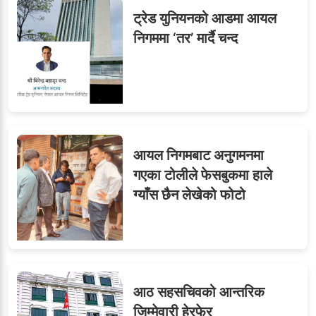
ट्रेड युनियनको आडमा आयल
निगममा ‘तर’ मार्दै चन्द
आयल निगमबाट अनुगमनमा
गएका टोलीले फेसबुकमा हाले
ग्याँस छैन लेखेको फोटो
आठ सहसचिवको आन्तरिक
जिम्मेवारी हेरफेर