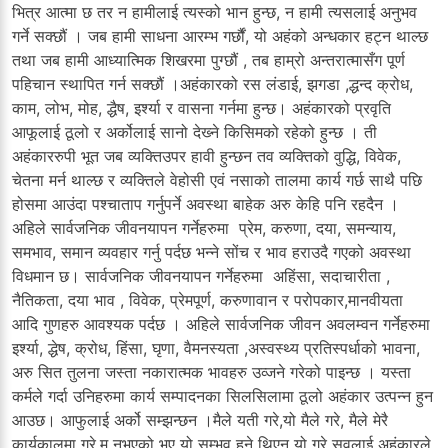
भित्र आत्मा छ तर न हामीलाई त्यस्को भान हुन्छ, न हामी त्यसलाई अनुभव
गर्ने सक्छौं । जब हामी साधना आरम्भ गर्छौं, यो अहंको अन्धकार हट्न थाल्छ
तथा जब हामी आध्यात्मिक शिखरमा पुग्छौं , तब हाम्रो अन्तरात्मासँग पूर्ण
पहिचान स्थापित गर्न सक्छौं ।अहंकारको रस लंडाई, झगडा ,द्धन्द क्रोध,
काम, लोभ, मोह, द्धैष, इर्श्या र वासना गर्नमा हुन्छ। अहंकारको प्रवृति
आफूलाई ठूलो र अर्कोलाई सानो देख्‍ने किसिमको रहेको हुन्छ । ती
अहंकाररुपी भूत जब व्यक्तिउपर हावी हुन्छन तव व्यक्तिको वुद्धि, विवेक,
चेतना मर्न थाल्छ र व्यक्तिले वेहोसी एवं नसाको तालमा कार्य गर्छ साथै पछि
होसमा आउंदा पश्चाताप गर्नुपर्ने अवस्था बाहेक अरु केहि पनि रहदैन ।
अहिले सार्वजनिक जीवनयापन गर्नेहरुमा प्रेम, करुणा, दया, समन्याय,
समभाव, समान व्यवहार गर्नु पर्दछ भन्ने सोंच र भाव हराउदै गएको अवस्था
विधमान छ। सार्वजनिक जीवनयापन गर्नेहरुमा अहिंसा, सदाचारीता ,
नैतिकता, दया भाव , विवेक, प्रेमपूर्ण, करुणावान र परोपकार,मानवीयता
आदि गुणहरु आवश्यक पर्दछ । अहिले सार्वजनिक जीवन अवलम्वन गर्नेहरुमा
इर्श्या, द्धेष, क्रोध, हिंसा, घृणा, वैमनस्यता ,अस्वस्थ्य प्रतिस्पर्धाको भावना,
अरु सित तुलना जस्ता नकारात्मक भावहरु उव्जने गरेको पाइन्छ । यस्ता
कर्मले गर्दा उनिहरुमा कार्य सम्पादनका सिलसिलामा ठूलो अहंकार उत्पन्न हुन
आउछ। आफुलाई अर्को सम्झन्छन ।मैले यती गरे,यो मैले गरे, मैले मेरै
कार्यकालमा गरे,म नभएको भए यो सम्भव हुने थिएन यो गरे सवलाई अहंकारले