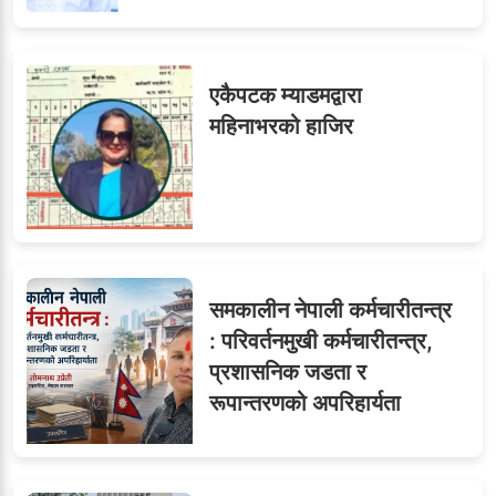
७
तीन सहसचिवले दिए राजीनामा
एकैपटक म्याडमद्वारा
महिनाभरको हाजिर
८
जुनियरलाई दोहोरो जिम्मेवारी,
मन्त्रालयभित्र असन्तुष्टि
समकालीन नेपाली कर्मचारीतन्त्र
ओएनएमका नाममा अत्याचार :
९
: परिवर्तनमुखी कर्मचारीतन्त्र,
सब–इन्जिनियरहरुको गम्भीर
प्रशासनिक जडता र
ध्यानाकर्षण
रूपान्तरणको अपरिहार्यता