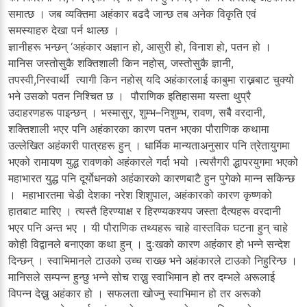
समात्छ । जब व्यक्तिमा अहंकार बढदै जान्छ तब अनेक विकृति एवं
समस्याहरु देखा पर्न थाल्छ ।
ज्ञानीहरू भन्छन् ‘अहंकार अज्ञान हो, आसुरी हो, विनाश हो, पतन हो ।
मानिस जस्तोसुकै शक्तिशाली किन नहोस्, जस्तोसुकै ज्ञानी,
तपस्वी,निस्वार्थी त्यागी किन नहोस् यदि अहंकारलाई काबुमा राख्नबाट चुक्यो
भने उसको पतन निश्चित छ । पौराणिक इतिहासमा यस्ता थुप्रै
उदाहरणहरू पाइन्छन् । भस्मासुर, शुम्भ–निशुम्भ, रावण, सबैै वरदानी,
शक्तिशाली भएर पनि अहंकारका कारण पतन भएका पौराणिक कथामा
उल्लेखित अहंकारी पात्रहरू हुन् । धार्मिक मान्यताअनुसार पनि त्रेतायुगमा
भएको रामायण युद्ध रावणको अहंकारले गर्दा भयो ।त्यसैगरी द्धापरयुगमा भएको
महाभारत युद्ध पनि दूर्योधनको अहंकारको कारणबाटै हुन पुगेको मान्न सकिन्छ
। महाभारतमा चेडी देशका नरेश शिशुपाल, अहंकारको कारण कृष्णको
हातबाट मारिए । त्यस्तै हिरण्याक्ष र हिरण्यकश्यप जस्ता दैत्यहरू वरदानी
भएर पनि अन्त भए । यी पौराणिक तथ्यहरू चाहे वास्तविक घटना हुन् चाहे
कोही विद्वानले बनाएका कथा हुन् । दुःखको कारण अहंकार हो भन्ने सन्देश
दिन्छन् । स्वाभिमानले टाउको उच्च राख्छ भने अहंकारले टाउको निहुरिन्छ ।
मानिसले सम्पन्न हुन्छु भन्ने सोच राख्नु स्वाभिमान हो तर दम्भले अरूलाई
विपन्न देख्नु अहंकार हो । सफलता खोज्नु स्वाभिमान हो तर अरूको