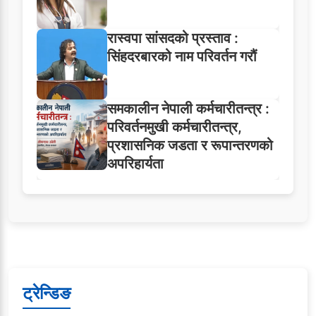
रास्वपा सांसदको प्रस्ताव :
सिंहदरबारको नाम परिवर्तन गरौं
समकालीन नेपाली कर्मचारीतन्त्र :
परिवर्तनमुखी कर्मचारीतन्त्र,
प्रशासनिक जडता र रूपान्तरणको
अपरिहार्यता
ट्रेन्डिङ