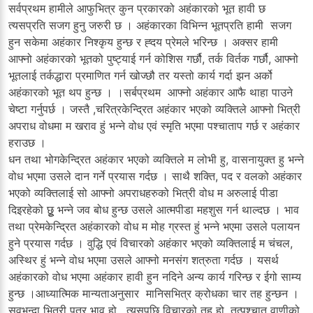
सर्वप्रथम हामीले आफुभित्र कुन प्रकारको अहंकारको भूत हावी छ
त्यसप्रति सजग हुनु जरुरी छ । अहंकारका विभिन्न भूतप्रति हामी सजग
हुन सकेमा अहंकार निश्कृय हुन्छ र ह्दय प्रेमले भरिन्छ । अक्सर हामी
आफ्नो अहंकारको भूतको पुष्ट्याई गर्न कोशिस गर्छौ, तर्क विर्तक गर्छौ, आफ्नो
भूतलाई तर्कद्धारा प्रमाणित गर्न खोज्छौ तर यस्तो कार्य गर्दा झन अर्को
अहंकारको भूत थप हुन्छ । ।सर्बप्रथम आफ्नो अहंकार आफै थाहा पाउने
चेष्टा गर्नुपर्छ । जस्तै ,चरित्रकेन्द्रित अहंकार भएको व्यक्तिले आफ्नो भित्री
अपराध वोधमा म खराव हुं भन्ने वोध एवं स्मृति भएमा पश्चाताप गर्छ र अहंकार
हराउछ ।
धन तथा भोगकेन्द्रित अहंकार भएको व्यक्तिले म लोभी हु, वासनायुक्त हु भन्ने
वोध भएमा उसले दान गर्ने प्रयास गर्दछ । साथै शक्ति, पद र वलको अहंकार
भएको व्यक्तिलाई सो आफ्नो अपराधहरुको भित्री वोध म अरुलाई पीडा
दिइरहेको छुू भन्ने जव बोध हुन्छ उसले आत्मपीडा महशुस गर्न थाल्दछ । भाव
तथा प्रेमकेन्द्रित अहंकारको वोध म मोह ग्रस्त हुं भन्ने भएमा उसले पलायन
हुने प्रयास गर्दछ । वुद्धि एवं विचारको अहंकार भएको व्यक्तिलाई म चंचल,
अस्थिर हुं भन्ने वोध भएमा उसले आफ्नो मनसंग शत्रुता गर्दछ । यसर्थ
अहंकारको वोध भएमा अहंकार हावी हुन नदिने अन्य कार्य गरिन्छ र ईगो साम्य
हुन्छ ।आध्यात्मिक मान्यताअनुसार मानिसभित्र क्रोधका चार तह हुन्छन ।
सवभन्दा भित्री पत्र भाव हो , त्यसपछि विचारको तह हो, तत्पश्चात वाणीको