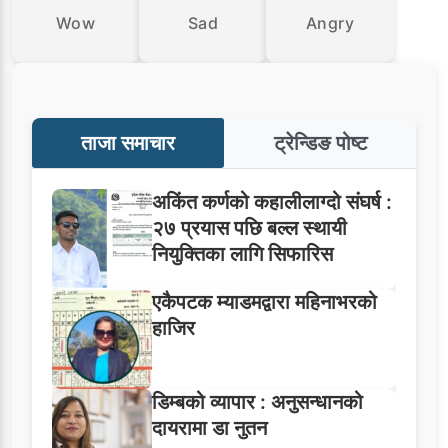
Wow
Sad
Angry
ताजा समाचार
ट्रेन्डिङ पोष्ट
अकिंत कर्णको कहालीलाग्दो संघर्ष :
२७ प्रयास पछि बल्ल स्थायी
नियुक्तिका लागि सिफारिस
एकैपटक म्याडमद्वारा महिनाभरको
हाजिर
डिम्बको व्यापार : अनुसन्धानको
दायरामा डा नुतन