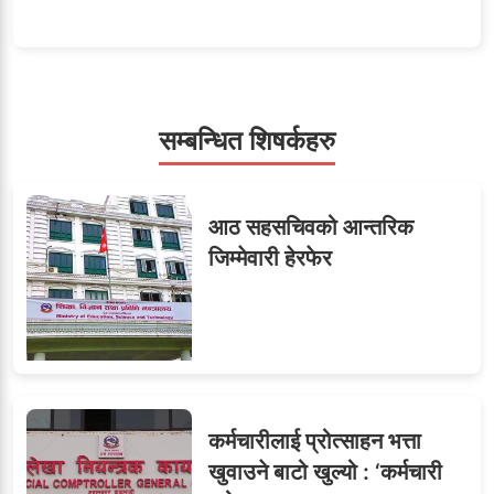
५
शाखा अधिकृतलाई सरकारी
सेवाबाटै बर्खास्त गर्ने तयारी
सम्बन्धित शिषर्कहरु
सहसचिवमा प्रथम भएका
६
आठ सहसचिवको आन्तरिक
विजयकुमार शर्माको लोकसेवा
जिम्मेवारी हेरफेर
टिप्स
७
तीन सहसचिवले दिए राजीनामा
कर्मचारीलाई प्रोत्साहन भत्ता
खुवाउने बाटो खुल्यो : ‘कर्मचारी