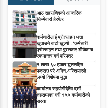
आठ सहसचिवको आन्तरिक
जिम्मेवारी हेरफेर
कर्मचारीलाई प्रोत्साहन भत्ता
खुवाउने बाटो खुल्यो : ‘कर्मचारी
प्रोत्साहन तथा पुरस्कार शीर्षक’मा
रकमान्तर गर्न परिपत्र
१ लाख ६० हजार घुससहित
पक्राउ परे अमिन,अख्तियारले
लग्यो विशेषमा मुद्धा
कार्यालय सहयोगीदेखि दशौं
तहसम्मका गरी १५५ कर्मचारीको
सरुवा