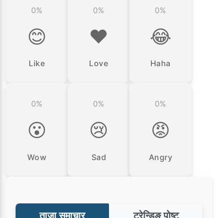
0%
0%
0%
😊
❤️
😂
Like
Love
Haha
0%
0%
0%
😮
😢
😡
Wow
Sad
Angry
ताजा समाचार
ट्रेन्डिङ पोष्ट