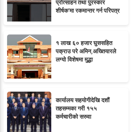
प्रोत्साहन तथा पुरस्कार
८
जुनियरलाई दोहोरो जिम्मेवारी,
शीर्षक’मा रकमान्तर गर्न परिपत्र
मन्त्रालयभित्र असन्तुष्टि
१ लाख ६० हजार घुससहित
ओएनएमका नाममा अत्याचार :
९
पक्राउ परे अमिन,अख्तियारले
सब–इन्जिनियरहरुको गम्भीर
लग्यो विशेषमा मुद्धा
ध्यानाकर्षण
कार्यालय सहयोगीदेखि दशौं
तहसम्मका गरी १५५
कर्मचारीको सरुवा